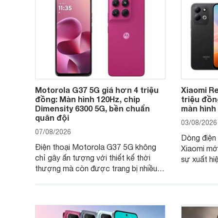
Motorola G37 5G giá hơn 4 triệu
Xiaomi Re
đồng: Màn hình 120Hz, chip
triệu đồn
Dimensity 6300 5G, bền chuẩn
màn hình
quân đội
03/08/2026
07/08/2026
Dòng điện 
Điện thoại Motorola G37 5G không
Xiaomi mớ
chỉ gây ấn tượng với thiết kế thời
sự xuất hi
thượng mà còn được trang bị nhiều
máy đang 
tính năng và công nghệ hiện đại, đáp
của nhiều 
ứng tốt nhu cầu sử dụng hằng ngày
của người dùng phổ thông.