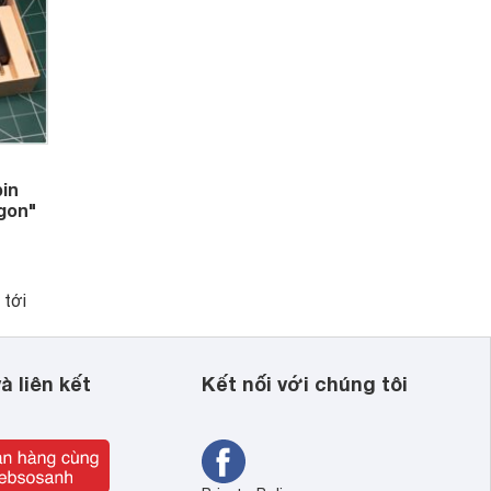
pin
ngon"
 tới
ững
 phân
à liên kết
Kết nối với chúng tôi