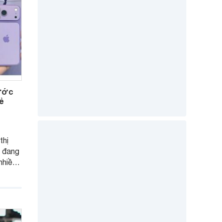
rước
ẻ
thị
7 đang
nhiều
 Tuy
òng