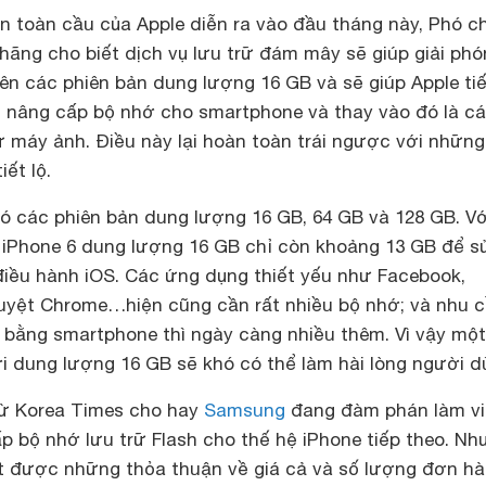
iển toàn cầu của Apple diễn ra vào đầu tháng này, Phó c
ủa hãng cho biết dịch vụ lưu trữ đám mây sẽ giúp giải ph
rên các phiên bản dung lượng 16 GB và sẽ giúp Apple tiế
ệc nâng cấp bộ nhớ cho smartphone và thay vào đó là c
 máy ảnh. Điều này lại hoàn toàn trái ngược với những
ết lộ.
có các phiên bản dung lượng 16 GB, 64 GB và 128 GB. Vớ
iPhone 6 dung lượng 16 GB chỉ còn khoảng 13 GB để s
 điều hành iOS. Các ứng dụng thiết yếu như Facebook,
duyệt Chrome…hiện cũng cần rất nhiều bộ nhớ; và nhu 
 bằng smartphone thì ngày càng nhiều thêm. Vì vậy một
i dung lượng 16 GB sẽ khó có thể làm hài lòng người d
từ Korea Times cho hay
Samsung
đang đàm phán làm v
p bộ nhớ lưu trữ Flash cho thế hệ iPhone tiếp theo. N
t được những thỏa thuận về giá cả và số lượng đơn hà