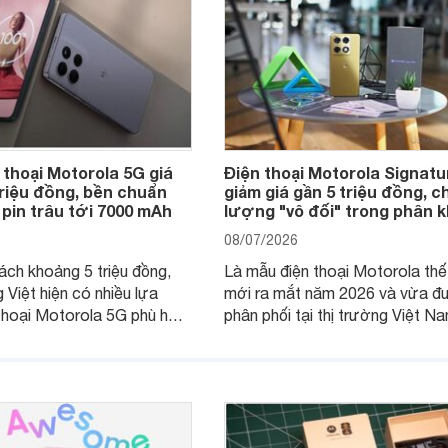
 thoại Motorola 5G giá
Điện thoại Motorola Signatu
triệu đồng, bền chuẩn
giảm giá gần 5 triệu đồng, c
 pin trâu tới 7000 mAh
lượng "vô đối" trong phân 
08/07/2026
ách khoảng 5 triệu đồng,
Là mẫu điện thoại Motorola thế
 Việt hiện có nhiều lựa
mới ra mắt năm 2026 và vừa đ
thoại Motorola 5G phù hợp
phân phối tại thị trường Việt Na
u cầu sử dụng phổ biến, từ
Motorola Signature hướng đến
hụp ảnh đến làm việc hằng
khúc cao cấp. Hiện sản phẩm đ
được nhiều đại lý áp dụng chư
trình giảm giá hấp dẫn, mang đế
thêm một lựa chọn chất lượng 
người dùng Việt.