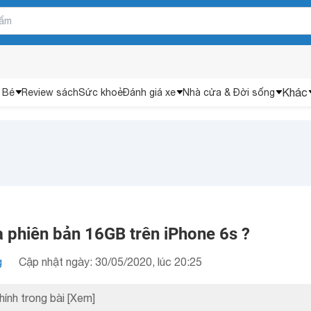
Khác
 Bé
Review sách
Sức khoẻ
Đánh giá xe
Nhà cửa & Đời sống
a phiên bản 16GB trên iPhone 6s ?
g
Cập nhật ngày: 30/05/2020, lúc 20:25
hính trong bài
[Xem]