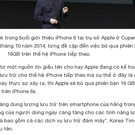
 trong buổi giới thiệu iPhone 6 tại trụ sở Apple ở Cuper
 tháng 10 năm 2014, từng đề cập đến việc bỏ qua phiên
16GB trên thế hệ iPhone tiếp theo.
 từ một nguồn tin giấu tên cho hay Apple đang có kế h
ưu trữ cho thế hệ iPhone tiếp theo mà cụ thể ở đây là 
này thực sự xảy ra, thì Apple sẽ bỏ qua phiên bản 16 G
 trên iPhone 6s.
tăng dung lượng lưu trữ trên smartphone của hãng tron
g của người dùng ngày càng tăng cho các tính năng lư
và bao gồm cả các dịch vụ lưu trữ đám mây”, Korea Tim
u tên.