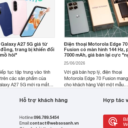
Galaxy A27 5G giá từ
Điện thoại Motorola Edge 70
 đồng, trang bị khiến đối
Fusion có màn hình 144 Hz, 
 mồ hôi"
7000 mAh, giá bán lại cực "
25/06/2026
ếp tục tập trung vào tính
Với giá bán hợp lý, điện thoại
 trên các sản phẩm của
Motorola Edge 70 Fusion mang
alaxy A27 5G mới ra mắt
cho khách hàng Việt một mẫu
õ định hướng này khi mang
smartphone chất lượng với nh
ười dùng một thiết bị chất
trang bị hiện đại hàng đầu trong
Hỗ trợ khách hàng
Hợp tác v
nhiều trang bị ấn tượng và
khúc.
cho nhu cầu sử dụng lâu
096.789.5454
Hotline:
contact@websosanh.vn
Email: