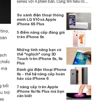
series với 4 phiên bản. Cùng tìm hiểu rõ
hơn trong những thông tin dưới đây nhé.
So sánh điện thoại thông
minh LG V10 và Apple
iPhone 6S Plus
tino,
5 điểm nâng cấp đáng giá
trên iPhone 6s
 bản
Những tính năng bạn có
thể "nghịch" cùng 3D
oạch
Touch trên iPhone 6s, 6s
chiếc
Plus
B mà
Đánh giá điện thoại iPhone
6s - thế hệ nâng cấp hoàn
hảo của iPhone 6
g bối
7 nâng cấp trên Apple
iPhone 6s/6s Plus mà bạn
u trữ
cần biết
es