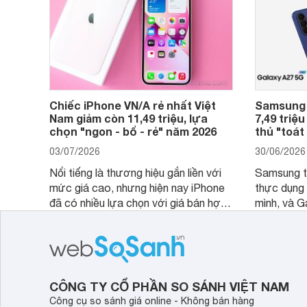
Chiếc iPhone VN/A rẻ nhất Việt
Samsung 
Nam giảm còn 11,49 triệu, lựa
7,49 triệu
chọn "ngon - bổ - rẻ" năm 2026
thủ "toát
03/07/2026
30/06/2026
Nổi tiếng là thương hiệu gắn liền với
Samsung ti
mức giá cao, nhưng hiện nay iPhone
thực dụng
đã có nhiều lựa chọn với giá bán hợp
mình, và G
lý hơn, giúp người dùng dễ dàng tiếp
thể hiện r
cận sản phẩm chính hãng.
tới cho ng
lượng với 
độ bền bỉ 
dài.
CÔNG TY CỔ PHẦN SO SÁNH VIỆT NAM
Công cụ so sánh giá online - Không bán hàng