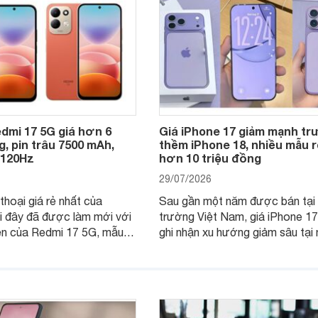
dmi 17 5G giá hơn 6
Giá iPhone 17 giảm mạnh t
g, pin trâu 7500 mAh,
thềm iPhone 18, nhiều mẫu r
 120Hz
hơn 10 triệu đồng
29/07/2026
thoại giá rẻ nhất của
Sau gần một năm được bán tại 
i đây đã được làm mới với
trường Việt Nam, giá iPhone 1
ện của Redmi 17 5G, mẫu
ghi nhận xu hướng giảm sâu tại 
nhận được sự quan tâm
cửa hàng phân phối chính hãng.
khách hàng.
nhiên, mức độ giảm giữa các d
máy có sự khác biệt lớn.