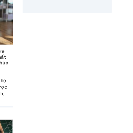
re
hất
khúc
 hệ
ược
m,
 phân
ang
ơng
n
cho