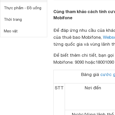
Thực phẩm - Đồ uống
Cùng tham khảo cách tính cư
Mobifone
Thời trang
Để đáp ứng nhu cầu của khác
Mẹo vặt
của thuê bao Mobifone,
Webs
từng quốc gia và vùng lãnh th
Để biết thêm chi tiết, bạn gọ
Mobifone:
9090 hoặc
18001090
Bảng giá
cước g
STT
Nơi đến
Nước/Vùng lãnh thổ