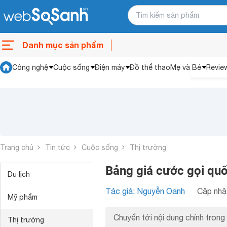
Danh mục sản phẩm
Công nghệ
Cuộc sống
Điện máy
Đồ thể thao
Mẹ và Bé
Revie
Trang chủ
Tin tức
Cuộc sống
Thị trường
Bảng giá cước gọi qu
Du lịch
Tác giả: Nguyễn Oanh
Cập nhật
Mỹ phẩm
Chuyển tới nội dung chính trong 
Thị trường