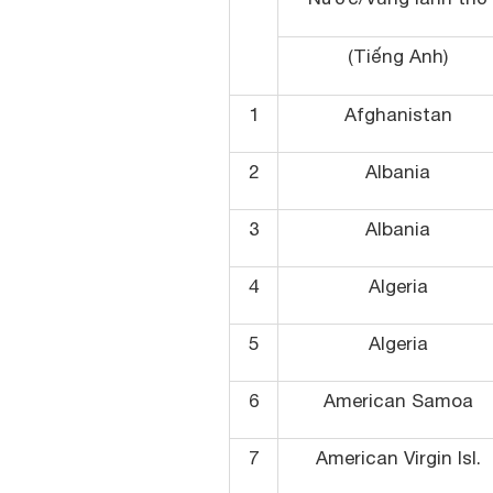
(Tiếng Anh)
1
Afghanistan
2
Albania
3
Albania
4
Algeria
5
Algeria
6
American Samoa
7
American Virgin Isl.