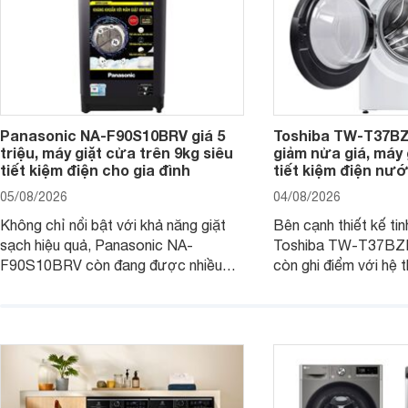
Panasonic NA-F90S10BRV giá 5
Toshiba TW-T37B
triệu, máy giặt cửa trên 9kg siêu
giảm nửa giá, máy
tiết kiệm điện cho gia đình
tiết kiệm điện nướ
05/08/2026
04/08/2026
Không chỉ nổi bật với khả năng giặt
Bên cạnh thiết kế tin
sạch hiệu quả, Panasonic NA-
Toshiba TW-T37B
F90S10BRV còn đang được nhiều
còn ghi điểm với hệ 
đại lý bán với mức giá hấp dẫn, trở
giặt hiện đại, mang 
thành lựa chọn phù hợp cho các gia
sạch hiệu quả, giảm 
đình Việt đang tìm kiếm một mẫu máy
vệ quần áo tốt hơn s
giặt cửa trên 9kg.
giặt.