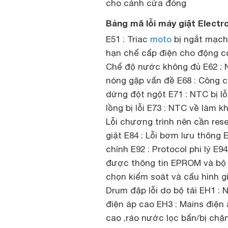
cho cánh cửa đóng
Bảng mã lỗi máy giặt Electr
E51 : Triac
moto
bị ngắt mạch 
hạn chế cấp điện cho động cơ
Chế độ nước không đủ E62 : N
nóng gặp vấn đề E68 : Công c
dừng đột ngột E71 : NTC bị l
lồng bị lỗi E73 : NTC về làm k
Lỗi chương trình nên cần reset
giặt E84 : Lỗi bơm lưu thông 
chính E92 : Protocol phi lý E94
được thông tin EPROM và bộ v
chọn kiểm soát và cấu hình gi
Drum đập lỗi do bộ tải EH1 :
điện áp cao EH3 : Mains điện 
cao ,ráo nước lọc bấn/bị chặn