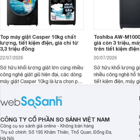
Top máy giặt Casper 10kg chất
Toshiba AW-M1000
lượng, tiết kiệm điện, giá chỉ từ
giá còn 3 triệu, má
3,3 triệu đồng
trên tiết kiệm điện
22/07/2026
20/07/2026
Sở hữu khối lượng giặt lớn cùng nhiều
Sở hữu khối lượng gi
công nghệ giặt giũ hiện đại, các dòng
nhiều công nghệ hỗ t
máy giặt Casper 10kg là lựa chọn phù
tiết kiệm điện, máy 
hợp cho những gia đình đông thành
M1000FV(MK) là lựa
viên.
nhắc cho các gia đình
bán hiện đã giảm đán
CÔNG TY CỔ PHẦN SO SÁNH VIỆT NAM
Công cụ so sánh giá online - Không bán hàng
Trụ sở chính: Số 195 Khâm Thiên, Thổ Quan, Đống Đa,
Hà Nội