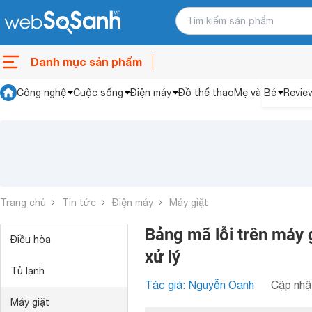
Danh mục sản phẩm
Công nghệ
Cuộc sống
Điện máy
Đồ thể thao
Mẹ và Bé
Revie
Trang chủ
Tin tức
Điện máy
Máy giặt
Bảng mã lỗi trên máy 
Điều hòa
xử lý
Tủ lạnh
Tác giả: Nguyễn Oanh
Cập nhật
Máy giặt