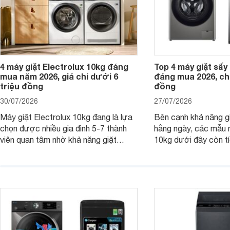
4 máy giặt Electrolux 10kg đáng
Top 4 máy giặt sấy 
mua năm 2026, giá chỉ dưới 6
đáng mua 2026, chỉ
triệu đồng
đồng
30/07/2026
27/07/2026
Máy giặt Electrolux 10kg đang là lựa
Bên cạnh khả năng g
chọn được nhiều gia đình 5-7 thành
hằng ngày, các mẫu 
viên quan tâm nhờ khả năng giặt
10kg dưới đây còn t
được lượng quần áo lớn, tích hợp
năng sấy khô tiện lợi,
nhiều công nghệ chăm sóc vải và
pháp hữu ích cho gia
mức giá ngày càng dễ tiếp cận. Dưới
ngày mưa kéo dài h
đây là 4 mẫu máy giặt Electrolux 10kg
đặc trưng tại nước t
nổi bật trong tầm giá 5–6 triệu đồng.