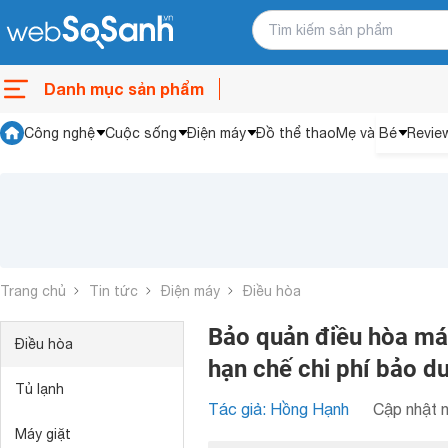
Danh mục sản phẩm
Công nghệ
Cuộc sống
Điện máy
Đồ thể thao
Mẹ và Bé
Revie
Trang chủ
Tin tức
Điện máy
Điều hòa
Bảo quản điều hòa má
Điều hòa
hạn chế chi phí bảo d
Tủ lạnh
Tác giả: Hồng Hạnh
Cập nhật n
Máy giặt