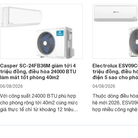
Casper SC-24FB36M giảm tới 4
Electrolux ESV09C6
triệu đồng, điều hòa 24000 BTU
triệu đồng, điều h
làm mát tốt phòng 40m2
điện 5 sao cho ph
06/08/2026
04/08/2026
Với công suất 24000 BTU phù hợp
Thuộc dòng điều hòa 
cho phòng rộng tới 40m2 cùng mức
hệ mới 2026, ESV09
giá thực tế chỉ từ khoảng 12 triệu
hợp nhiều công nghệ 
đồng, Casper SC-24FB36M đang là
nâng cao hiệu quả là
một trong những mẫu điều hòa phổ
điện và vận hành êm 
thông thu hút nhiều sự quan tâm của
thiết bị đang được nh
người tiêu dùng Việt.
giá bán rất dễ chịu.