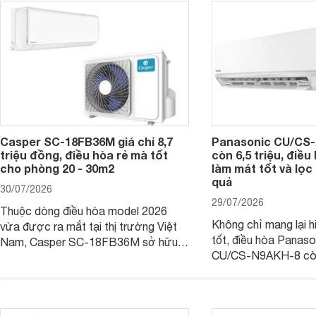
Casper SC-18FB36M giá chỉ 8,7
Panasonic CU/CS-
triệu đồng, điều hòa rẻ mà tốt
còn 6,5 triệu, điề
cho phòng 20 - 30m2
làm mát tốt và lọc 
quả
30/07/2026
29/07/2026
Thuộc dòng điều hòa model 2026
Không chỉ mang lại h
vừa được ra mắt tại thị trường Việt
tốt, điều hòa Panas
Nam, Casper SC-18FB36M sở hữu
CU/CS-N9AKH-8 còn
công suất làm mát 18.000 BTU, phù
với khả năng vận hàn
hợp với các phòng có diện tích từ 20
thụ điện hợp lý và đ
- 30 m2. Bên cạnh khả năng làm mát
trình sử dụng lâu dài.
hiệu quả, sản phẩm còn được trang bị