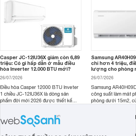
nhiều tính năng và công nghệ hiện đại.
Casper JC-12IU36X giảm còn 6,89
Samsung AR40H09
triệu: Có gì hấp dẫn ở mẫu điều
chỉ hơn 4 triệu, đ
hòa Inverter 12.000 BTU mới?
lượng cho phòng 
26/07/2026
26/07/2026
Điều hòa Casper 12000 BTU Inveter
Samsung AR40H09D
1 chiều JC-12IU36X là dòng sản
công suất làm mát p
phẩm đời mới 2026 được thiết kế
phòng dưới 15m2, cù
cho phòng từ 15 - 20m2, không chỉ
lý là lựa chọn rất đ
sở hữu khả năng làm mát tốt mà còn
phòng ngủ, phòng khá
có giá bán rất hợp lý.