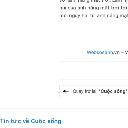
với ánh nắng mặt trời. Làm n
hại của ánh nắng mặt trời tớ
mối nguy hại từ ánh nắng mặt 
Websosanh
.vn – 
"Cuộc sống"
Quay trở lại
Tin tức về Cuộc sống