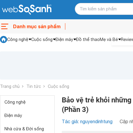
Danh mục sản phẩm
Công nghệ
Cuộc sống
Điện máy
Đồ thể thao
Mẹ và Bé
Revie
Trang chủ
Tin tức
Cuộc sống
Bảo vệ trẻ khỏi những
Công nghệ
(Phần 3)
Điện máy
Tác giả: nguyendinhtung
Cập nh
Nhà cửa & Đời sống