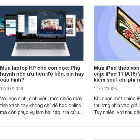
Mua laptop HP cho con học: Phụ
Mua iPad theo vòn
huynh nên ưu tiên độ bền, pin hay
cấp: iPad 11 (A16)
cấu hình?
kiểm soát chi phí 
17/07/2026
12/07/2026
Với học sinh, sinh viên, một chiếc máy
Khi chọn một chiếc i
tính xách tay không chỉ để học online
thường nhìn vào giá 
mà còn phục vụ làm bài tập, tra cứu,
Tuy nhiên, với nhu cầ
thuyết trình và giải trí nhẹ. Khi chọn
việc nhẹ và giải trí t
laptop HP cho con, phụ huynh nên
quan trọng hơn là tổn
nhìn theo nhu cầu sử dụng nhiều năm
mua bản nào, có cần
thay vì chỉ so sánh cấu hình trên giấy.
không, dùng được ba