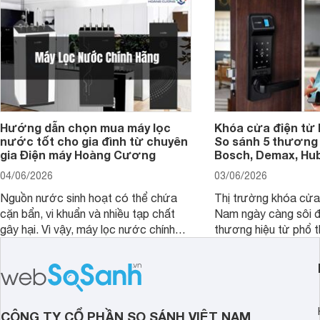
Hướng dẫn chọn mua máy lọc
Khóa cửa điện tử 
nước tốt cho gia đình từ chuyên
So sánh 5 thương 
gia Điện máy Hoàng Cương
Bosch, Demax, Hub
04/06/2026
03/06/2026
Nguồn nước sinh hoạt có thể chứa
Thị trường khóa cửa 
cặn bẩn, vi khuẩn và nhiều tạp chất
Nam ngày càng sôi đ
gây hại. Vì vậy, máy lọc nước chính
thương hiệu từ phổ 
hãng là giải pháp hiệu quả giúp bảo vệ
cấp. Nếu bạn đang b
sức khỏe và đảm bảo nguồn nước
cửa điện tử hãng nào 
sạch cho cả gia đình.
sẽ so sánh 5 thương
tâm nhiều hiện nay: 
Demax, Hubert và Gi
CÔNG TY CỔ PHẦN SO SÁNH VIỆT NAM