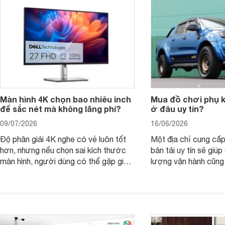
nên nâng cấp.
Màn hình 4K chọn bao nhiêu inch
Mua đồ chơi phụ ki
để sắc nét mà không lãng phí?
ở đâu uy tín?
09/07/2026
16/06/2026
Độ phân giải 4K nghe có vẻ luôn tốt
Một địa chỉ cung cấp
hơn, nhưng nếu chọn sai kích thước
bán tải uy tín sẽ giú
màn hình, người dùng có thể gặp giao
lượng vận hành cũng
diện quá nhỏ, phải phóng to nhiều
của chủ xe khi lên đ
hoặc không tận dụng hết không gian
hai" của mình.
hiển thị. Vậy màn hình 4K nên chọn
bao nhiêu inch là hợp lý?