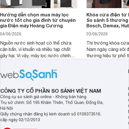
Hướng dẫn chọn mua máy lọc
Khóa cửa điện tử 
nước tốt cho gia đình từ chuyên
So sánh 5 thương 
gia Điện máy Hoàng Cương
Bosch, Demax, Hub
04/06/2026
03/06/2026
Nguồn nước sinh hoạt có thể chứa
Thị trường khóa cửa 
cặn bẩn, vi khuẩn và nhiều tạp chất
Nam ngày càng sôi đ
gây hại. Vì vậy, máy lọc nước chính
thương hiệu từ phổ 
hãng là giải pháp hiệu quả giúp bảo vệ
cấp. Nếu bạn đang b
sức khỏe và đảm bảo nguồn nước
cửa điện tử hãng nào 
sạch cho cả gia đình.
sẽ so sánh 5 thương
tâm nhiều hiện nay: 
Demax, Hubert và Gi
CÔNG TY CỔ PHẦN SO SÁNH VIỆT NAM
Công cụ so sánh giá online - Không bán hàng
Trụ sở chính: Số 195 Khâm Thiên, Thổ Quan, Đống Đa,
Hà Nội
Giấy chứng nhận đăng ký kinh doanh số 0106373516,
cấp ngày 02/12/2013