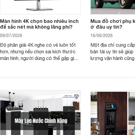
Màn hình 4K chọn bao nhiêu inch
Mua đồ chơi phụ ki
để sắc nét mà không lãng phí?
ở đâu uy tín?
09/07/2026
16/06/2026
Độ phân giải 4K nghe có vẻ luôn tốt
Một địa chỉ cung cấp
hơn, nhưng nếu chọn sai kích thước
bán tải uy tín sẽ giú
màn hình, người dùng có thể gặp giao
lượng vận hành cũng
diện quá nhỏ, phải phóng to nhiều
của chủ xe khi lên đ
hoặc không tận dụng hết không gian
hai" của mình.
hiển thị. Vậy màn hình 4K nên chọn
bao nhiêu inch là hợp lý?