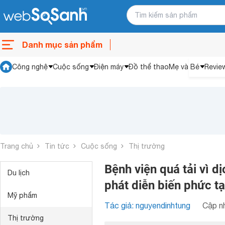
Danh mục sản phẩm
Công nghệ
Cuộc sống
Điện máy
Đồ thể thao
Mẹ và Bé
Revie
Trang chủ
Tin tức
Cuộc sống
Thị trường
Bệnh viện quá tải vì d
Du lịch
phát diễn biến phức t
Mỹ phẩm
Tác giả: nguyendinhtung
Cập nh
Thị trường