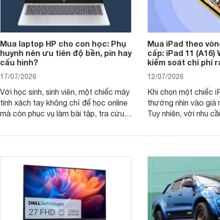
Mua laptop HP cho con học: Phụ
Mua iPad theo vòn
huynh nên ưu tiên độ bền, pin hay
cấp: iPad 11 (A16)
cấu hình?
kiểm soát chi phí 
17/07/2026
12/07/2026
Với học sinh, sinh viên, một chiếc máy
Khi chọn một chiếc i
tính xách tay không chỉ để học online
thường nhìn vào giá 
mà còn phục vụ làm bài tập, tra cứu,
Tuy nhiên, với nhu cầ
thuyết trình và giải trí nhẹ. Khi chọn
việc nhẹ và giải trí t
laptop HP cho con, phụ huynh nên
quan trọng hơn là tổn
nhìn theo nhu cầu sử dụng nhiều năm
mua bản nào, có cần
thay vì chỉ so sánh cấu hình trên giấy.
không, dùng được ba
nên nâng cấp.