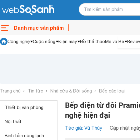
Danh mục sản phẩm
Công nghệ
Cuộc sống
Điện máy
Đồ thể thao
Mẹ và Bé
Revie
Trang chủ
Tin tức
Nhà cửa & Đời sống
Bếp các loại
Bếp điện từ đôi Pram
Thiết bị văn phòng
nghệ hiện đại
Nội thất
Tác giả: Vũ Thúy
Cập nhật ngày
Bình tắm nóng lạnh