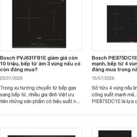
tiếp cận, thu hút sự quan tâm của
nhiều người tiêu dùng.
Bosch PVJ631FB1E giảm giá còn
Bosch PIE875DC1E
10 triệu, bếp từ âm 3 vùng nấu có
mạnh, bếp từ 4 vù
còn đáng mua?
đáng mua trong n
23/07/2026
15/07/2026
Trong xu hướng chuyển từ bếp gas
Sở hữu 4 vùng nấu li
sang bếp từ, nhiều gia đình Việt ưu
công suất mạnh mẽ,
tiên những sản phẩm có hiệu suất nấu
PIE875DC1E là lựa 
nướng cao, độ bền tốt và đến từ các
nhu cầu nấu nướng củ
thương hiệu uy tín. Bosch
thời được trang bị nh
PVJ631FB1E là một trong những
minh và tính năng an 
mẫu bếp đáp ứng tốt các tiêu chí này.