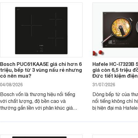
Bosch PUC61KAA5E giá chỉ hơn 6
Hafele HC-I7323B 5
triệu, bếp từ 3 vùng nấu rẻ nhưng
giá còn 6,5 triệu 
có nên mua?
Đức tiết kiệm điện
04/08/2026
31/07/2026
Bosch vốn là thương hiệu nổi tiếng
Dòng bếp từ của th
với chất lượng, độ bền cao và
nổi tiếng không chỉ hộ
thường gắn liền với phân khúc giá
bị hiện đại mà Hafe
cao. Tuy nhiên, trên thị trường hiện
536.61.886 còn đan
nay, mẫu bếp từ Bosch 3 vùng nấu
hàng, siêu thị điện m
PUC61KAA5E lại đang được nhiều
đưa tới lựa chọn ch
đơn vị phân phối với mức giá khá dễ
gia đình.