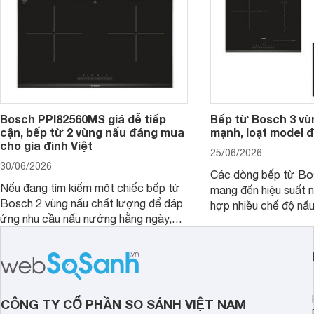
Bosch PPI82560MS giá dễ tiếp
Bếp từ Bosch 3 vù
cận, bếp từ 2 vùng nấu đáng mua
mạnh, loạt model 
cho gia đình Việt
25/06/2026
30/06/2026
Các dòng bếp từ Bo
Nếu đang tìm kiếm một chiếc bếp từ
mang đến hiệu suất 
Bosch 2 vùng nấu chất lượng để đáp
hợp nhiều chế độ nấu
ứng nhu cầu nấu nướng hằng ngày,
ưu hiệu quả sử dụng 
PPI82560MS là một trong những lựa
đây là một số mẫu b
chọn đáng cân nhắc.
vùng nấu đáng mua hi
CÔNG TY CỔ PHẦN SO SÁNH VIỆT NAM