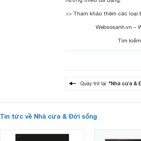
nướng thiếu đa dạng.
>> Tham khảo thêm các loại 
Websosanh.vn – We
Tìm kiếm
"Nhà cửa & 
Quay trở lại
Tin tức về Nhà cửa & Đời sống