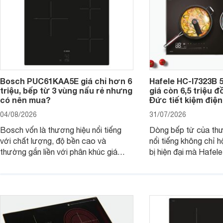
Bosch PUC61KAA5E giá chỉ hơn 6
Hafele HC-I7323B 5
triệu, bếp từ 3 vùng nấu rẻ nhưng
giá còn 6,5 triệu 
có nên mua?
Đức tiết kiệm điện
04/08/2026
31/07/2026
Bosch vốn là thương hiệu nổi tiếng
Dòng bếp từ của th
với chất lượng, độ bền cao và
nổi tiếng không chỉ hộ
thường gắn liền với phân khúc giá
bị hiện đại mà Hafe
cao. Tuy nhiên, trên thị trường hiện
536.61.886 còn đan
nay, mẫu bếp từ Bosch 3 vùng nấu
hàng, siêu thị điện m
PUC61KAA5E lại đang được nhiều
đưa tới lựa chọn ch
đơn vị phân phối với mức giá khá dễ
gia đình.
tiếp cận, thu hút sự quan tâm của
nhiều người tiêu dùng.