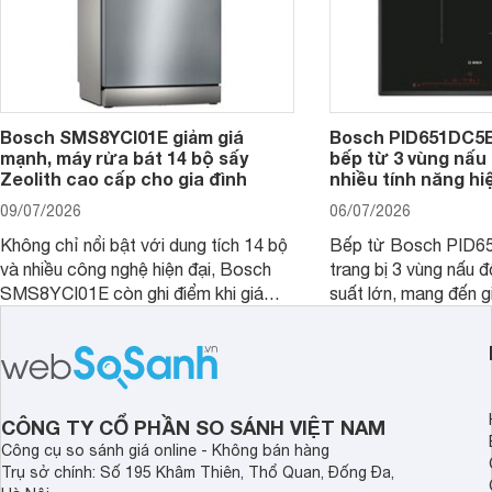
Bosch SMS8YCI01E giảm giá
Bosch PID651DC5E 
mạnh, máy rửa bát 14 bộ sấy
bếp từ 3 vùng nấu 
Zeolith cao cấp cho gia đình
nhiều tính năng hi
09/07/2026
06/07/2026
Không chỉ nổi bật với dung tích 14 bộ
Bếp từ Bosch PID
và nhiều công nghệ hiện đại, Bosch
trang bị 3 vùng nấu 
SMS8YCI01E còn ghi điểm khi giá
suất lớn, mang đến g
bán thực tế đã giảm đáng kể so với
nướng linh hoạt và h
thời điểm mới mở bán, mang lại tỷ lệ
gia đình.
giá trị/chi phí hấp dẫn hơn cho người
dùng đang tìm kiếm một mẫu máy rửa
bát cao cấp.
CÔNG TY CỔ PHẦN SO SÁNH VIỆT NAM
Công cụ so sánh giá online - Không bán hàng
Trụ sở chính: Số 195 Khâm Thiên, Thổ Quan, Đống Đa,