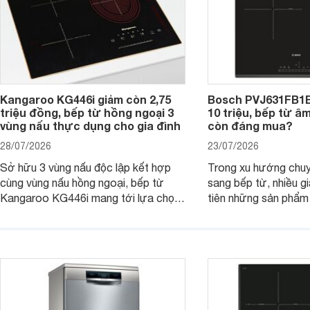
Kangaroo KG446i giảm còn 2,75
Bosch PVJ631FB1E
triệu đồng, bếp từ hồng ngoại 3
10 triệu, bếp từ â
vùng nấu thực dụng cho gia đình
còn đáng mua?
28/07/2026
23/07/2026
Sở hữu 3 vùng nấu độc lập kết hợp
Trong xu hướng chuy
cùng vùng nấu hồng ngoại, bếp từ
sang bếp từ, nhiều gi
Kangaroo KG446i mang tới lựa chọn
tiên những sản phẩm 
đáng cân nhắc cho nhu cầu nấu
nướng cao, độ bền t
nướng tại gia đình. Hiện sản phẩm
thương hiệu uy tín. 
cũng đang được giảm giá khá sâu tại
PVJ631FB1E là một 
nhiều cửa hàng, đại lý.
mẫu bếp đáp ứng tốt 