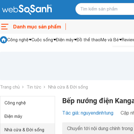
Danh mục sản phẩm
Công nghệ
Cuộc sống
Điện máy
Đồ thể thao
Mẹ và Bé
Revie
Trang chủ
Tin tức
Nhà cửa & Đời sống
Bếp nướng điện Kanga
Công nghệ
Tác giả: nguyendinhtung
Cập nh
Điện máy
Chuyển tới nội dung chính trong 
Nhà cửa & Đời sống