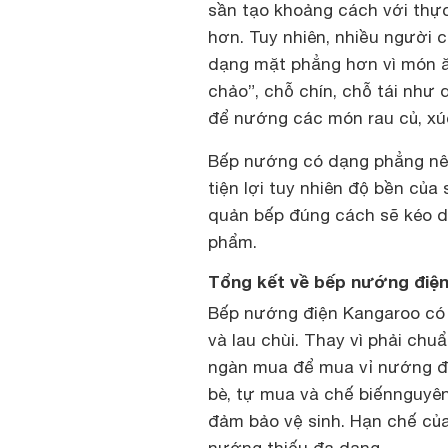
sần tạo khoảng cách với thực
hơn. Tuy nhiên, nhiều người
dạng mặt phẳng hơn vì món ăn
chảo”, chỗ chín, chỗ tái nh
để nướng các món rau củ, xúc
Bếp nướng có dạng phẳng nên 
tiện lợi tuy nhiên độ bền củ
quản bếp đúng cách sẽ kéo d
phẩm.
Tổng kết về bếp nướng điệ
Bếp nướng điện Kangaroo có t
và lau chùi. Thay vì phải chu
ngàn mua để mua vỉ nướng điệ
bè, tự mua và chế biếnnguyên v
đảm bảo vệ sinh. Hạn chế củ