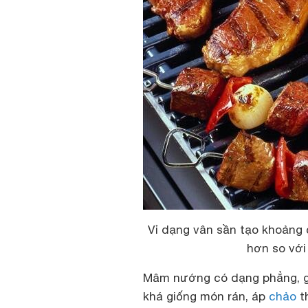
Vỉ dạng vân sần tạo khoảng 
hơn so với
Mâm nướng có dạng phẳng, 
khá giống món rán, áp
chảo
th