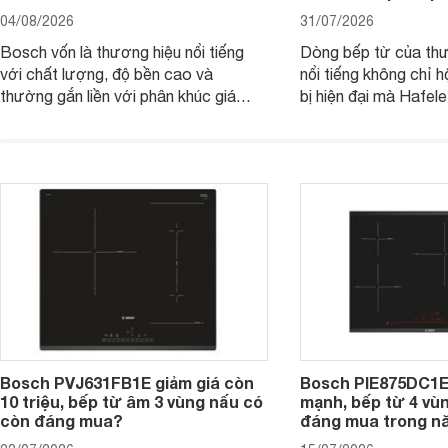
04/08/2026
31/07/2026
Bosch vốn là thương hiệu nổi tiếng
Dòng bếp từ của th
với chất lượng, độ bền cao và
nổi tiếng không chỉ hộ
thường gắn liền với phân khúc giá
bị hiện đại mà Hafe
cao. Tuy nhiên, trên thị trường hiện
536.61.886 còn đan
nay, mẫu bếp từ Bosch 3 vùng nấu
hàng, siêu thị điện m
PUC61KAA5E lại đang được nhiều
đưa tới lựa chọn ch
đơn vị phân phối với mức giá khá dễ
gia đình.
tiếp cận, thu hút sự quan tâm của
nhiều người tiêu dùng.
Bosch PVJ631FB1E giảm giá còn
Bosch PIE875DC1E
10 triệu, bếp từ âm 3 vùng nấu có
mạnh, bếp từ 4 vù
còn đáng mua?
đáng mua trong n