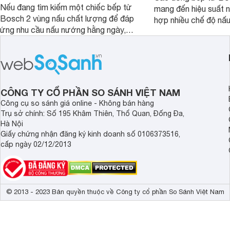
Nếu đang tìm kiếm một chiếc bếp từ
mang đến hiệu suất 
Bosch 2 vùng nấu chất lượng để đáp
hợp nhiều chế độ nấu
ứng nhu cầu nấu nướng hằng ngày,
ưu hiệu quả sử dụng 
PPI82560MS là một trong những lựa
đây là một số mẫu b
chọn đáng cân nhắc.
vùng nấu đáng mua hi
CÔNG TY CỔ PHẦN SO SÁNH VIỆT NAM
Công cụ so sánh giá online - Không bán hàng
Trụ sở chính: Số 195 Khâm Thiên, Thổ Quan, Đống Đa,
Hà Nội
Giấy chứng nhận đăng ký kinh doanh số 0106373516,
cấp ngày 02/12/2013
© 2013 - 2023 Bản quyền thuộc về Công ty cổ phần So Sánh Việt Nam