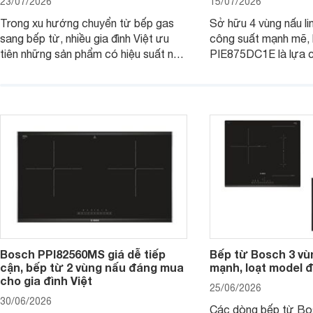
23/07/2026
15/07/2026
Trong xu hướng chuyển từ bếp gas
Sở hữu 4 vùng nấu li
sang bếp từ, nhiều gia đình Việt ưu
công suất mạnh mẽ,
tiên những sản phẩm có hiệu suất nấu
PIE875DC1E là lựa 
nướng cao, độ bền tốt và đến từ các
nhu cầu nấu nướng củ
thương hiệu uy tín. Bosch
thời được trang bị nh
PVJ631FB1E là một trong những
minh và tính năng an 
mẫu bếp đáp ứng tốt các tiêu chí này.
Bosch PPI82560MS giá dễ tiếp
Bếp từ Bosch 3 vù
cận, bếp từ 2 vùng nấu đáng mua
mạnh, loạt model 
cho gia đình Việt
25/06/2026
30/06/2026
Các dòng bếp từ Bo