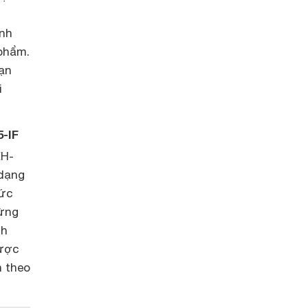
ỉnh
 phẩm.
bạn
i
5-IF
EH-
 dạng
mức
từng
nh
được
n theo