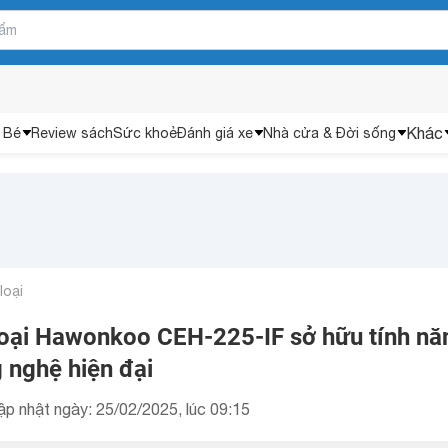
Khác
 Bé
Review sách
Sức khoẻ
Đánh giá xe
Nhà cửa & Đời sống
loại
oại Hawonkoo CEH-225-IF sở hữu tính nă
g nghệ hiện đại
ập nhật ngày: 25/02/2025, lúc 09:15