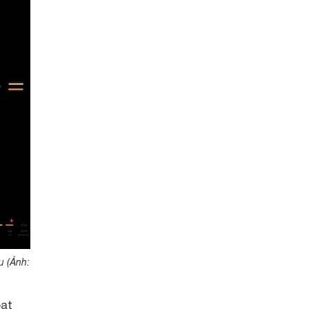
u (Ảnh:
oạt