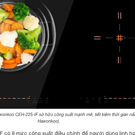
wonkoo CEH-225-IF sở hữu công suất mạnh mẽ, tiết kiệm thời gian nấ
Hawonkoo).
 có 8 mức công suất điều chỉnh để người dùng linh h