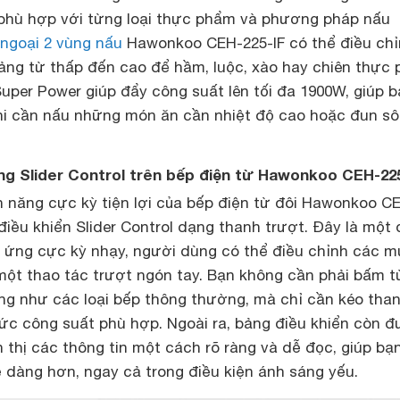
phù hợp với từng loại thực phẩm và phương pháp nấu
ngoại 2 vùng nấu
Hawonkoo CEH-225-IF có thể điều ch
ảng từ thấp đến cao để hầm, luộc, xào hay chiên thực
Super Power giúp đẩy công suất lên tối đa 1900W, giúp 
khi cần nấu những món ăn cần nhiệt độ cao hoặc đun sô
ng Slider Control trên bếp điện từ Hawonkoo CEH-22
h năng cực kỳ tiện lợi của bếp điện từ đôi Hawonkoo C
 điều khiển Slider Control dạng thanh trượt. Đây là một
 ứng cực kỳ nhạy, người dùng có thể điều chỉnh các 
một thao tác trượt ngón tay. Bạn không cần phải bấm 
ng như các loại bếp thông thường, mà chỉ cần kéo tha
ức công suất phù hợp. Ngoài ra, bảng điều khiển còn 
n thị các thông tin một cách rõ ràng và dễ đọc, giúp bạ
ễ dàng hơn, ngay cả trong điều kiện ánh sáng yếu.