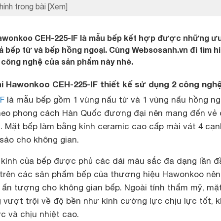
hính trong bài
[Xem]
Hawonkoo CEH-225-IF là mẫu bếp kết hợp được những ư
ả bếp từ và bếp hồng ngoại. Cùng Websosanh.vn đi tìm h
và công nghệ của sản phẩm này nhé.
ại Hawonkoo CEH-225-IF thiết kế sử dụng 2 công ngh
IF
là mẫu bếp gồm 1 vùng nấu từ và 1 vùng nấu hồng ng
theo phong cách Hàn Quốc đương đại nên mang đến vẻ
g. Mặt bếp làm bằng kính ceramic cao cấp mài vát 4 cạ
 sảo cho không gian.
t kính của bếp được phủ các dải màu sắc đa dạng lần đ
 trên các sản phẩm bếp của thương hiệu Hawonkoo nên
 ấn tượng cho không gian bếp. Ngoài tính thẩm mỹ, mặt
 vượt trội về độ bền như kính cường lực chịu lực tốt, 
c và chịu nhiệt cao.