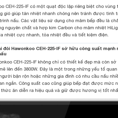
 CEH-225-IF có một quạt độc lập riêng biệt cho vùng 
g gió giúp tản nhiệt nhanh chóng nên tránh được tình 
trình nấu. Các vật liệu sử dụng cho mâm bếp đều là chấ
g nguyên chất và hợp kim Carbon cho mâm nhiệt HiLig
a nhiệt cực nhanh, tỏa nhiệt đều và tiết kiệm điện.
ại đôi Hawonkoo CEH-225-IF sở hữu công suất mạnh 
nấu
onkoo CEH-225-IF không chỉ có thiết kế đẹp mà còn sở
mẽ lên đến 3800W. Đây là một trong những yếu tố quan
 người bận rộn hoặc những gia đình có nhu cầu nấu nhi
ian ngắn. Công suất cao cũng giúp bếp đạt được mức n
 thức ăn diễn ra hiệu quả và giữ được hương vị tốt nhấ