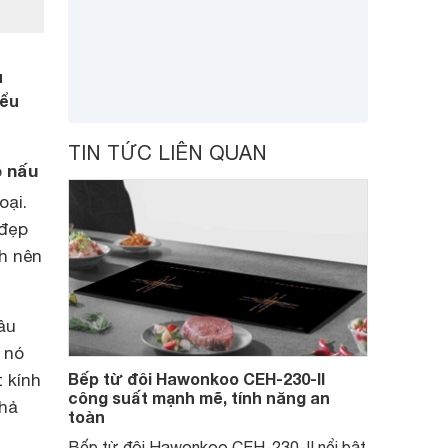
u
iểu
TIN TỨC LIÊN QUAN
ệ nấu
oại.
 đẹp
nh nên
ầu
 nó
Bếp từ đôi Hawonkoo CEH-230-II
 kính
công suất mạnh mẽ, tính năng an
khả
toàn
Bếp từ đôi Hawonkoo CEH-230-II nổi bật