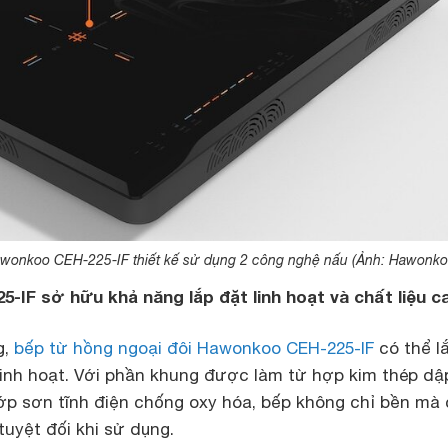
wonkoo CEH-225-IF thiết kế sử dụng 2 công nghệ nấu (Ảnh: Hawonko
-IF sở hữu khả năng lắp đặt linh hoạt và chất liệu c
g,
bếp từ hồng ngoại đôi Hawonkoo CEH-225-IF
có thể l
linh hoạt. Với phần khung được làm từ hợp kim thép dậ
lớp sơn tĩnh điện chống oxy hóa, bếp không chỉ bền mà
tuyệt đối khi sử dụng.