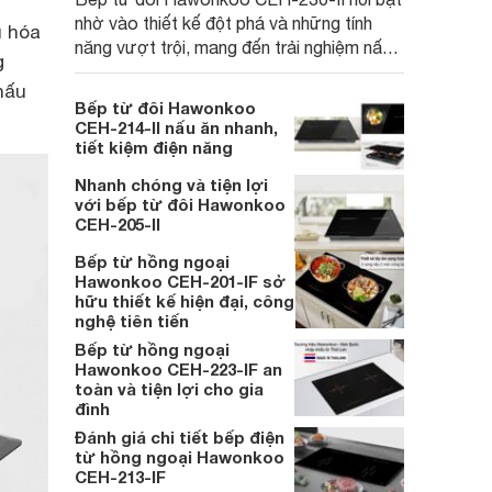
nhờ vào thiết kế đột phá và những tính
u hóa
năng vượt trội, mang đến trải nghiệm nấu
g
ăn thông minh và an toàn. Cùng
nấu
Websosanh.vn đi tìm hiểu những tính năng
Bếp từ đôi Hawonkoo
nổi bật của sản phẩm này nhé.
CEH-214-II nấu ăn nhanh,
tiết kiệm điện năng
Nhanh chóng và tiện lợi
với bếp từ đôi Hawonkoo
CEH-205-II
Bếp từ hồng ngoại
Hawonkoo CEH-201-IF sở
hữu thiết kế hiện đại, công
nghệ tiên tiến
Bếp từ hồng ngoại
Hawonkoo CEH-223-IF an
toàn và tiện lợi cho gia
đình
Đánh giá chi tiết bếp điện
từ hồng ngoại Hawonkoo
CEH-213-IF