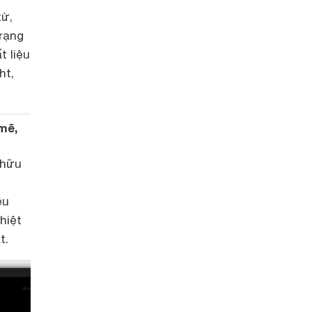
từ,
trạng
t liệu
ht,
mẽ,
 hữu
ều
hiệt
t.