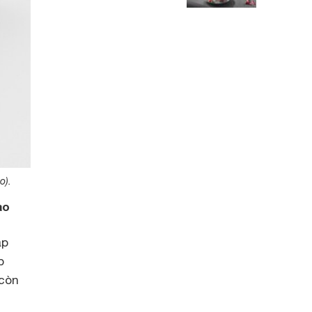
o).
ao
ắp
p
 còn