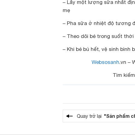
– Lấy một lượng sữa nhất địn
mẹ
– Pha sữa ở nhiệt độ tương đ
– Theo dõi bé trong suốt thờ
– Khi bé bú hết, vệ sinh bìn
Websosanh
.vn – 
Tìm kiế
"Sản phẩm c
Quay trở lại