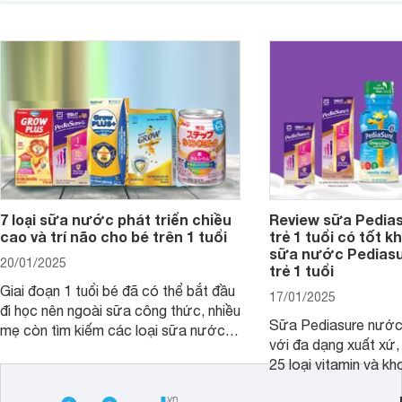
chiều cao khỏe mạnh. Bài viết sau sẽ
hóa. Vậy dòng sữa n
giới thiệu cho mẹ các loại sữa
biệt, ưu và nhược đi
Pediasure Grow &amp; Gain hiện nay
cùng Websosanh.vn t
và giá bán của từng loại.
đây.
7 loại sữa nước phát triển chiều
Review sữa Pedia
cao và trí não cho bé trên 1 tuổi
trẻ 1 tuổi có tốt k
sữa nước Pedias
20/01/2025
trẻ 1 tuổi
Giai đoạn 1 tuổi bé đã có thể bắt đầu
17/01/2025
đi học nên ngoài sữa công thức, nhiều
Sữa Pediasure nước 
mẹ còn tìm kiếm các loại sữa nước
với đa dạng xuất xứ,
pha sẵn để bổ sung dưỡng chất cho
25 loại vitamin và k
trẻ. Dưới đây là 7 loại sữa nước phát
nhau rất tốt cho sự p
triển chiều cao và trí não cho bé trên