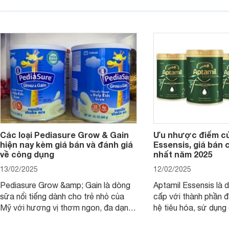
thơm ngon. Vậy sữa Meadow Fresh
này thường thắc mắc
có tốt không? Thành phần dinh
Aptamil Essensis Org
dưỡng có gì đặc biệt? Giá sữa
hơn so với các dòng
Meadow Fresh trên thị trường hiện
giải đáp câu hỏi này,
nay ra sao? Hãy cùng tìm hiểu ngay.
4 yếu tố sau.
Các loại Pediasure Grow & Gain
Ưu nhược điểm củ
hiện nay kèm giá bán và đánh giá
Essensis, giá bán 
về công dụng
nhất năm 2025
13/02/2025
12/02/2025
Pediasure Grow &amp; Gain là dòng
Aptamil Essensis là
sữa nổi tiếng dành cho trẻ nhỏ của
cấp với thành phần 
Mỹ với hương vị thơm ngon, đa dạng
hệ tiêu hóa, sử dụn
mùi vị giúp trẻ tăng cân và phát triển
có cơ địa nhạy cảm 