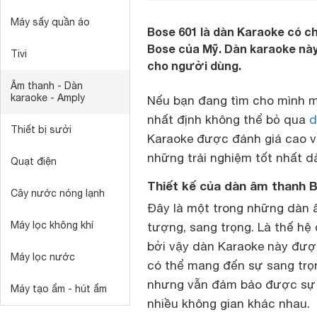
Máy sấy quần áo
Bose 601 là dàn Karaoke có c
Bose của Mỹ. Dàn karaoke này
Tivi
cho người dùng.
Âm thanh - Dàn
karaoke - Amply
Nếu bạn đang tìm cho mình mộ
nhất định không thể bỏ qua
d
Thiết bị sưởi
Karaoke được đánh giá cao về
những trải nghiệm tốt nhất d
Quạt điện
Thiết kế của dàn âm thanh 
Cây nước nóng lạnh
Đây là một trong những dàn â
Máy lọc không khí
tượng, sang trọng. Là thế hệ
bởi vậy dàn Karaoke này được
Máy lọc nước
có thể mang đến sự sang trọn
nhưng vẫn đảm bảo được sự g
Máy tạo ẩm - hút ẩm
nhiều không gian khác nhau.