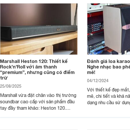
Marshall Heston 120: Thiết kế
Đánh giá loa karao
Rock’n’Roll với âm thanh
Nghe nhạc bao phê
“premium”, nhưng cũng có điểm
mê!
trừ
04/12/2024
25/08/2025
Với thiết kế đẹp mắ
Marshall vừa đặt chân vào thị trường
mẽ, chi tiết và khả 
soundbar cao cấp với sản phẩm đầu
dạng nhu cầu sử dụn
tay đầy tham khảo: Heston 120.
JBL Ki512 thực sự l
Chiếc soundbar này không chỉ có kích
tuyệt vời cho những 
thước lớn, kết nối đa dạng, mà còn
một hệ thống âm tha
ghi điểm nhờ “chất Marshall” cùng cấu
cao cho gia đình, ph