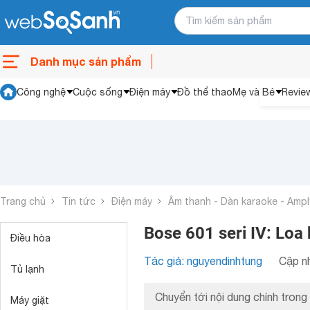
Danh mục sản phẩm
Công nghệ
Cuộc sống
Điện máy
Đồ thể thao
Mẹ và Bé
Revie
Trang chủ
Tin tức
Điện máy
Âm thanh - Dàn karaoke - Ampl
Bose 601 seri IV: Loa
Điều hòa
Tác giả: nguyendinhtung
Cập nh
Tủ lạnh
Chuyển tới nội dung chính trong 
Máy giặt