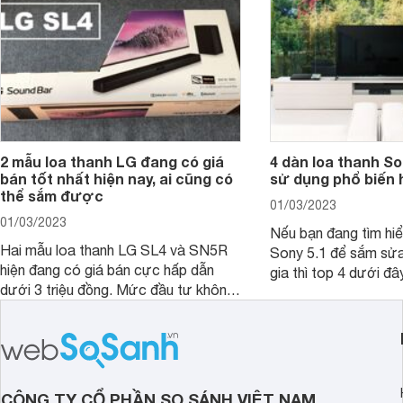
triệu đồng trở xuống, không khó để sở
tốt nhất hiện nay?
hữu và trải nghiệm.
2 mẫu loa thanh LG đang có giá
4 dàn loa thanh S
bán tốt nhất hiện nay, ai cũng có
sử dụng phổ biến 
thể sắm được
01/03/2023
01/03/2023
Nếu bạn đang tìm hiể
Hai mẫu loa thanh LG SL4 và SN5R
Sony 5.1 để sắm sửa
hiện đang có giá bán cực hấp dẫn
gia thì top 4 dưới đâ
dưới 3 triệu đồng. Mức đầu tư không
ngắn thời gian tham 
lớn nhưng giá trị mà người dùng nhận
được lại vô cùng lớn, bởi đây từng là
2 mẫu rất hot tại thời điểm mới ra
mắt.
CÔNG TY CỔ PHẦN SO SÁNH VIỆT NAM