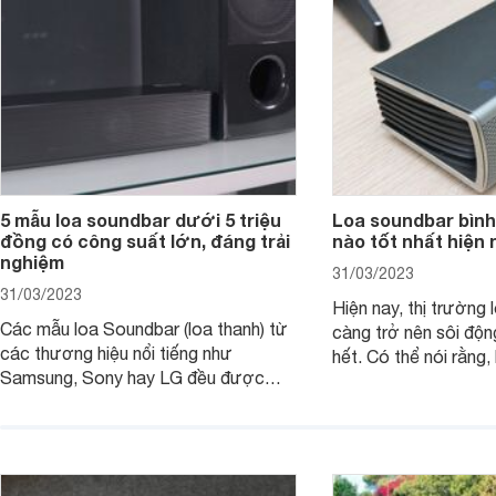
trúc âm thanh 5.1.2 đầy hứa hẹn.
những sự kiện giải trí
5 mẫu loa soundbar dưới 5 triệu
Loa soundbar bình
đồng có công suất lớn, đáng trải
nào tốt nhất hiện 
nghiệm
31/03/2023
31/03/2023
Hiện nay, thị trường 
Các mẫu loa Soundbar (loa thanh) từ
càng trở nên sôi độn
các thương hiệu nổi tiếng như
hết. Có thể nói rằng,
Samsung, Sony hay LG đều được
trong những mẫu lo
trang bị thêm các tính năng mới hiện
người sử dụng những
đại để tối ưu âm thanh. Các mẫu loa
thanh vô cùng tuyệt 
thanh này thường có công suất khá
nghe nhạc, xem bón
lớn từ 300W và tầm giá khoảng 5
loa soundbar bình d