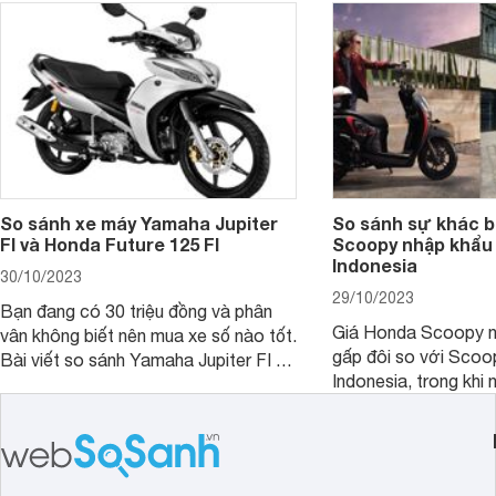
So sánh xe máy Yamaha Jupiter
So sánh sự khác b
FI và Honda Future 125 FI
Scoopy nhập khẩu 
Indonesia
30/10/2023
29/10/2023
Bạn đang có 30 triệu đồng và phân
Giá Honda Scoopy n
vân không biết nên mua xe số nào tốt.
gấp đôi so với Scoo
Bài viết so sánh Yamaha Jupiter FI và
Indonesia, trong khi 
Honda Future 125 FI dưới đây sẽ
hệt nhau. Vậy điều gì
giúp bạn có được quyết định chính
chênh lệch giá lớn tới
xác nhất.
sánh Honda Scoopy 
Indonesia dưới đây s