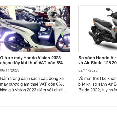
chiếc xe tay ga này.
ích để lựa chọn chính
Giá xe máy Honda Vision 2023
So sánh Honda Air
chạm đáy khi thuế VAT còn 8%
và Air Blade 125 2
08/11/2023
02/11/2023
Nằm trong danh sách các dòng xe
Về mặt thiết kế khôn
máy được giảm thuế VAT còn 8%,
biệt khi so sánh Air 
hiện giá Vision 2023 niêm yết chính
Blade 2022, tuy nhiê
hãng và tại đại lý đều có mức giảm
sự thay đổi lớn. Bài 
sâu so với cách đây 1 năm.
giúp bạn hiểu hơn nh
trên Honda Air Blade
phiên bản tiền nhiệm.