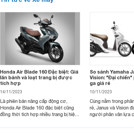
Honda Air Blade 160 Đặc biệt: Giá
So sánh Yamaha J
lăn bánh và loạt trang bị được
Vision: "Đại chiến
tích hợp
ga giá rẻ
14/11/2023
10/11/2023
Là phiên bản nâng cấp động cơ,
Cùng nằm trong phân
Honda Air Blade 160 đặc biệt cũng
rẻ, Janus và Vision đ
đồng thời tích hợp nhiều trang bị hiện
người phân vân lựa c
đại, trong đó có cả ABS cao cấp. Bài
sánh Yamaha Janus 
viết dưới đây sẽ giúp bạn hiểu hơn về
dưới đây sẽ giúp bạn