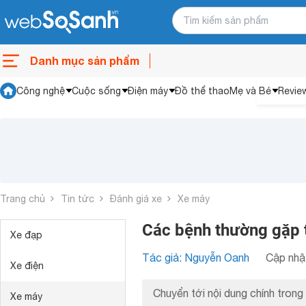
Danh mục sản phẩm
Công nghệ
Cuộc sống
Điện máy
Đồ thể thao
Mẹ và Bé
Revie
Trang chủ
Tin tức
Đánh giá xe
Xe máy
Các bệnh thường gặp 
Xe đạp
Tác giả: Nguyễn Oanh
Cập nhật
Xe điện
Chuyển tới nội dung chính trong 
Xe máy