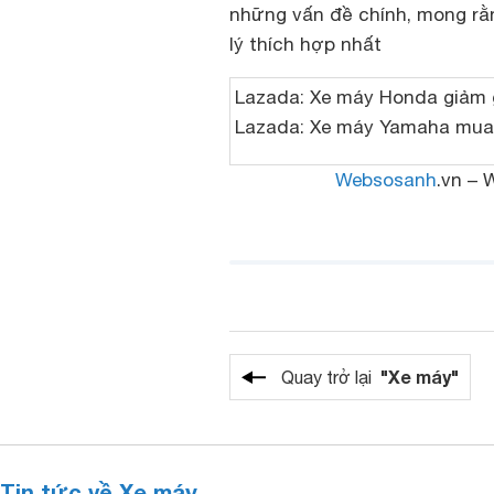
những vấn đề chính, mong rằ
lý thích hợp nhất
Lazada:
Xe máy
Honda
giảm 
Lazada:
Xe máy
Yamaha
mua 
Websosanh
.vn – 
"Xe máy"
Quay trở lại
Tin tức về Xe máy