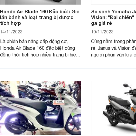
Honda Air Blade 160 Đặc biệt: Giá
So sánh Yamaha J
lăn bánh và loạt trang bị được
Vision: "Đại chiến
tích hợp
ga giá rẻ
14/11/2023
10/11/2023
Là phiên bản nâng cấp động cơ,
Cùng nằm trong phân
Honda Air Blade 160 đặc biệt cũng
rẻ, Janus và Vision đ
đồng thời tích hợp nhiều trang bị hiện
người phân vân lựa c
đại, trong đó có cả ABS cao cấp. Bài
sánh Yamaha Janus 
viết dưới đây sẽ giúp bạn hiểu hơn về
dưới đây sẽ giúp bạn
chiếc xe tay ga này.
ích để lựa chọn chính