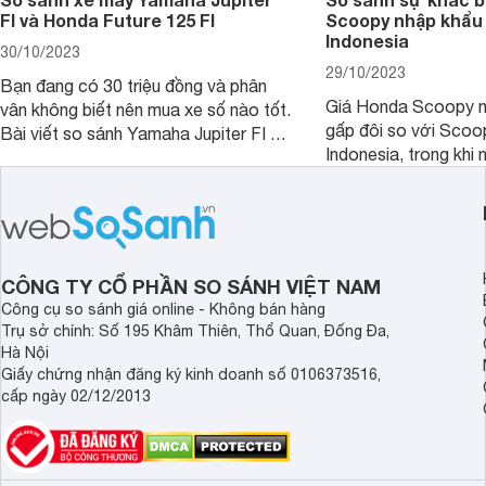
FI và Honda Future 125 FI
Scoopy nhập khẩu 
Indonesia
30/10/2023
29/10/2023
Bạn đang có 30 triệu đồng và phân
Giá Honda Scoopy n
vân không biết nên mua xe số nào tốt.
gấp đôi so với Scoo
Bài viết so sánh Yamaha Jupiter FI và
Indonesia, trong khi 
Honda Future 125 FI dưới đây sẽ
hệt nhau. Vậy điều gì
giúp bạn có được quyết định chính
chênh lệch giá lớn tới
xác nhất.
sánh Honda Scoopy 
Indonesia dưới đây s
hơn.
CÔNG TY CỔ PHẦN SO SÁNH VIỆT NAM
Công cụ so sánh giá online - Không bán hàng
Trụ sở chính: Số 195 Khâm Thiên, Thổ Quan, Đống Đa,
Hà Nội
Giấy chứng nhận đăng ký kinh doanh số 0106373516,
cấp ngày 02/12/2013