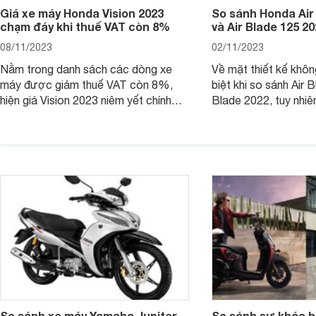
Giá xe máy Honda Vision 2023
So sánh Honda Air
chạm đáy khi thuế VAT còn 8%
và Air Blade 125 2
08/11/2023
02/11/2023
Nằm trong danh sách các dòng xe
Về mặt thiết kế khôn
máy được giảm thuế VAT còn 8%,
biệt khi so sánh Air 
hiện giá Vision 2023 niêm yết chính
Blade 2022, tuy nhiê
hãng và tại đại lý đều có mức giảm
sự thay đổi lớn. Bài 
sâu so với cách đây 1 năm.
giúp bạn hiểu hơn nh
trên Honda Air Blade
phiên bản tiền nhiệm.
So sánh xe máy Yamaha Jupiter
So sánh sự khác b