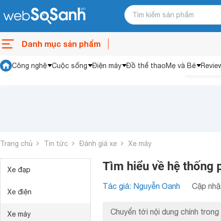
Danh mục sản phẩm
Công nghệ
Cuộc sống
Điện máy
Đồ thể thao
Mẹ và Bé
Revie
Trang chủ
Tin tức
Đánh giá xe
Xe máy
Tìm hiểu về hệ thống
Xe đạp
Tác giả: Nguyễn Oanh
Cập nhật
Xe điện
Chuyển tới nội dung chính trong 
Xe máy