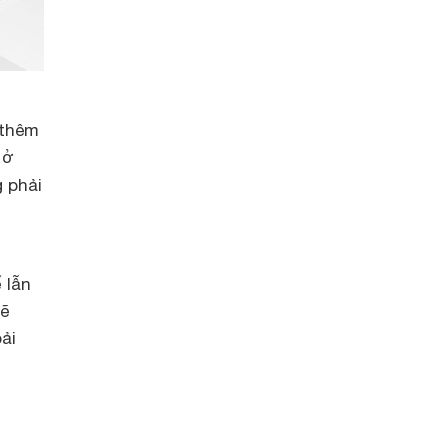
 thêm
 ở
 phải
 lẫn
sẽ
ải