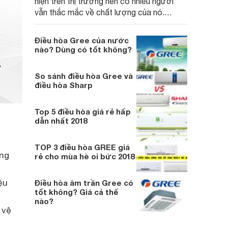
hiện trên thị trường nên có nhiều người
vẫn thắc mắc về chất lượng của nó.
Trong bài viết này, Websosanh sẽ giải đáp
thắc mắc điều hòa Gree có tốt không và
Điều hòa Gree của nước
nên hay không nên mua dòng điều hòa này
nào? Dùng có tốt không?
về sử dụng.
So sánh điều hòa Gree và
điều hòa Sharp
Top 5 điều hòa giá rẻ hấp
dẫn nhất 2018
TOP 3 điều hòa GREE giá
óng
rẻ cho mùa hè oi bức 2018
ệu
Điều hòa âm trần Gree có
tốt không? Giá cả thế
nào?
 vệ