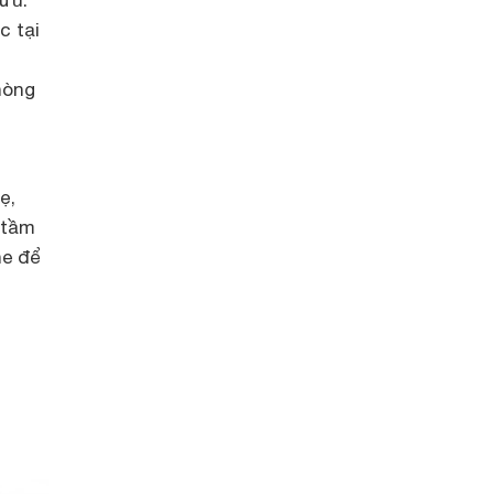
 ưu.
c tại
hòng
ẹ,
 tầm
ne để