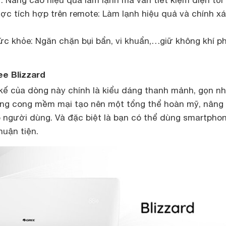
: Nâng cao hiệu quả làm lạnh mà vẫn tiết kiệm điện tối
ợc tích hợp trên remote: Làm lạnh hiệu quả và chính xá
ức khỏe: Ngăn chặn bụi bẩn, vi khuẩn,…giữ không khí p
ee Blizzard
kế của dòng này chính là kiểu dáng thanh mảnh, gọn nh
ng cong mềm mại tạo nên một tổng thể hoàn mỹ, nâng
 người dùng. Và đặc biệt là bạn có thể dùng smartpho
huận tiện.