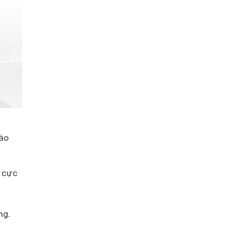
áo
e cực
ng.