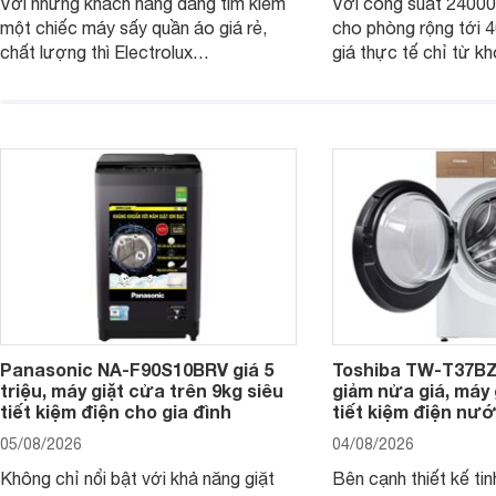
Với những khách hàng đang tìm kiếm
Với công suất 2400
một chiếc máy sấy quần áo giá rẻ,
cho phòng rộng tới
chất lượng thì Electrolux
giá thực tế chỉ từ kh
EDV804H3WC chắc chắn là một
đồng, Casper SC-24
trong những lựa chọn rất đáng cân
một trong những mẫu
nhắc trên thị trường hiện nay.
thông thu hút nhiều 
người tiêu dùng Việt.
Panasonic NA-F90S10BRV giá 5
Toshiba TW-T37B
triệu, máy giặt cửa trên 9kg siêu
giảm nửa giá, máy
tiết kiệm điện cho gia đình
tiết kiệm điện nướ
05/08/2026
04/08/2026
Không chỉ nổi bật với khả năng giặt
Bên cạnh thiết kế tin