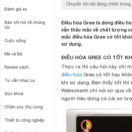
Chuyển tới nội dung chính trong 
Đánh giá xe
Điều hòa Gree là dòng điều hò
Báo chí nói về chúng
tôi
vẫn thắc mắc về chất lượng củ
mắc điều hòa Gree có tốt khô
Cuộc sống
sử dụng.
Mẹ và Bé
ĐIỀU HÒA GREE CÓ TỐT K
Thực ra thì câu hỏi này chỉ 
Review sách
điều hòa
Gree có tốt hay khô
Tư vấn nhạc cụ
khi sử dụng. Bạn thấy tốt thì n
Websosanh chỉ nói sơ qua v
Sức khoẻ
người tiêu dùng có cái sơ lượ
Chăm sóc thú cưng
Thiết bị công nghiệp