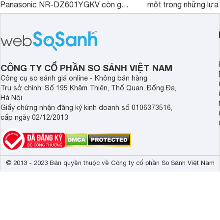
Panasonic NR-DZ601YGKV còn gây
một trong những lựa
chú ý với công nghệ Nanoe™ X độc
trong phân khúc nhờ
quyền, được hãng công bố có khả
cùng mức giá đang đ
năng giảm tới 90% dư lượng thuốc
thống bán lẻ điều ch
trừ sâu còn tồn đọng trên thực phẩm.
hấp dẫn.
CÔNG TY CỔ PHẦN SO SÁNH VIỆT NAM
Công cụ so sánh giá online - Không bán hàng
Trụ sở chính: Số 195 Khâm Thiên, Thổ Quan, Đống Đa,
Hà Nội
Giấy chứng nhận đăng ký kinh doanh số 0106373516,
cấp ngày 02/12/2013
© 2013 - 2023 Bản quyền thuộc về Công ty cổ phần So Sánh Việt Nam