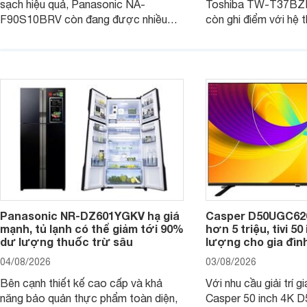
sạch hiệu quả, Panasonic NA-
Toshiba TW-T37B
F90S10BRV còn đang được nhiều
còn ghi điểm với hệ 
đại lý bán với mức giá hấp dẫn, trở
giặt hiện đại, mang 
thành lựa chọn phù hợp cho các gia
sạch hiệu quả, giảm 
đình Việt đang tìm kiếm một mẫu máy
vệ quần áo tốt hơn s
giặt cửa trên 9kg.
giặt.
Panasonic NR-DZ601YGKV hạ giá
Casper D50UGC620 
mạnh, tủ lạnh có thể giảm tới 90%
hơn 5 triệu, tivi 5
dư lượng thuốc trừ sâu
lượng cho gia đình
04/08/2026
03/08/2026
Bên cạnh thiết kế cao cấp và khả
Với nhu cầu giải trí gi
năng bảo quản thực phẩm toàn diện,
Casper 50 inch 4K 