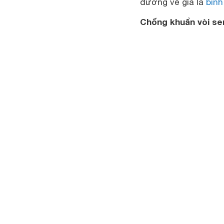
đương về giá là
bình
Chống khuẩn vòi se