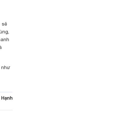
 sẽ
ùng,
hanh
à
n như
 Hạnh