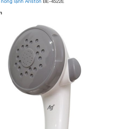
 nóng lạnh Ariston
BE-4522E
n