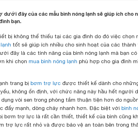
ợ dưới đây của các mẫu bình nóng lạnh sẽ giúp ích cho 
đình bạn.
ết bị không thể thiếu tại các gia đình do đó việc chọn
 lạnh
tốt sẽ giúp ích nhiều cho sinh hoạt của các thành 
Dưới đây là các tính năng của bình nóng lạnh mà bạn có
ơn khi chọn
mua bình nóng lạnh
phù hợp cho gia đình mì
ạnh trang bị
bơm trợ lực
được thiết kế dành cho những
yếu, không ổn định, với chức năng này hầu hết người 
 dụng vòi sen trong phòng tắm thuận tiện hơn do nguồ
ực đẩy mạnh, dòng chảy nhanh hơn. Đặc biệt với
bình n
ị bơm trợ lực là rất cần thiết, thiết kế của bình cũng k
m trợ lực rất nhỏ và được bảo vệ an toàn bên trong th