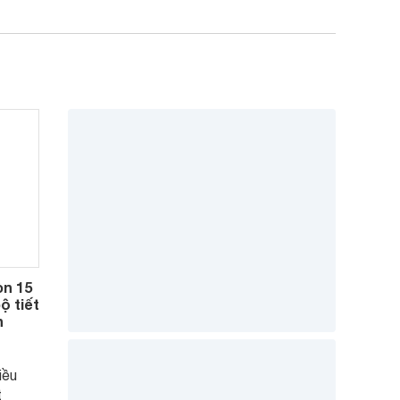
òn 15
ộ tiết
h
iều
t