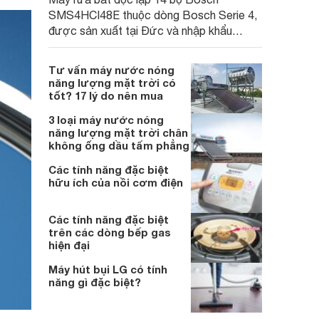
SMS4HCI48E thuộc dòng Bosch Serie 4,
được sản xuất tại Đức và nhập khẩu
nguyên chiếc về Việt Nam. Sản phẩm
hướng tới phân khúc gia đình phổ thông
Tư vấn máy nước nóng
với mức giá dễ tiếp cận, khoảng từ 14,7
năng lượng mặt trời có
triệu đồng, đồng thời được trang bị nhiều
tốt? 17 lý do nên mua
tính năng đáng chú ý.
3 loại máy nước nóng
năng lượng mặt trời chân
không ống dầu tấm phẳng
Các tính năng đặc biệt
hữu ích của nồi cơm điện
Các tính năng đặc biệt
trên các dòng bếp gas
hiện đại
Máy hút bụi LG có tính
năng gì đặc biệt?