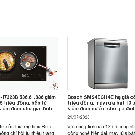
-I7323B 536.61.886 giảm
Bosch SMS4ECI14E hạ giá c
,5 triệu đồng, bếp từ
triệu đồng, máy rửa bát 13 b
kiệm điện cho gia đình
kiệm điện nước cho gia đìn
29/07/2026
từ của thương hiệu Đức
Với dung tích rửa 13 bộ cùng nh
hông chỉ hội tụ nhiều trang
công nghệ hiện đại, máy rửa bá