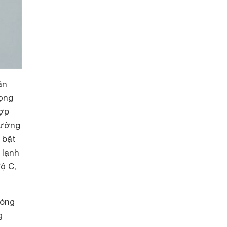
ăn
rọng
hợp
hường
 bật
 lạnh
ộ C,
nóng
g