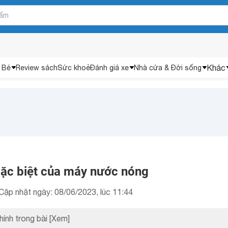
Khác
 Bé
Review sách
Sức khoẻ
Đánh giá xe
Nhà cửa & Đời sống
đặc biệt của máy nước nóng
Cập nhật ngày: 08/06/2023, lúc 11:44
hính trong bài
[Xem]