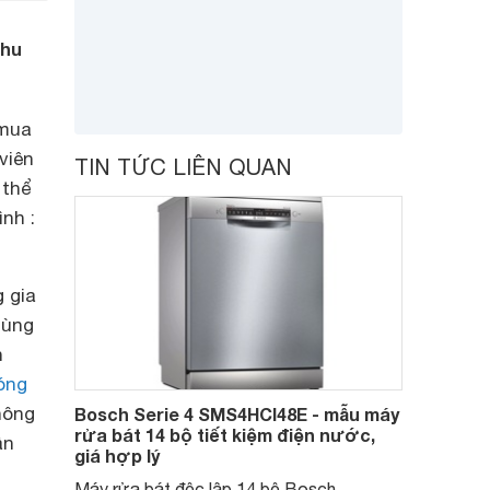
nhu
 mua
viên
TIN TỨC LIÊN QUAN
 thể
nh :
 gia
dùng
n
óng
hông
Bosch Serie 4 SMS4HCI48E - mẫu máy
rửa bát 14 bộ tiết kiệm điện nước,
ân
giá hợp lý
Máy rửa bát độc lập 14 bộ Bosch