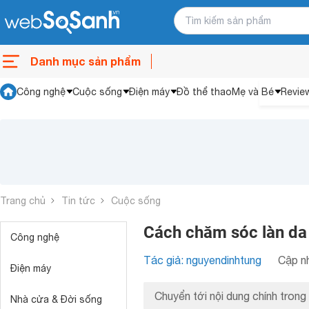
Danh mục sản phẩm
Công nghệ
Cuộc sống
Điện máy
Đồ thể thao
Mẹ và Bé
Revie
Trang chủ
Tin tức
Cuộc sống
Cách chăm sóc làn da
Công nghệ
Tác giả: nguyendinhtung
Cập nh
Điện máy
Chuyển tới nội dung chính trong 
Nhà cửa & Đời sống