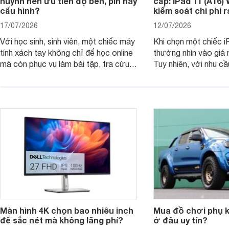
huynh nên ưu tiên độ bền, pin hay
cấp: iPad 11 (A16)
cấu hình?
kiểm soát chi phí 
17/07/2026
12/07/2026
Với học sinh, sinh viên, một chiếc máy
Khi chọn một chiếc i
tính xách tay không chỉ để học online
thường nhìn vào giá 
mà còn phục vụ làm bài tập, tra cứu,
Tuy nhiên, với nhu cầ
thuyết trình và giải trí nhẹ. Khi chọn
việc nhẹ và giải trí t
laptop HP cho con, phụ huynh nên
quan trọng hơn là tổn
nhìn theo nhu cầu sử dụng nhiều năm
mua bản nào, có cần
thay vì chỉ so sánh cấu hình trên giấy.
không, dùng được ba
nên nâng cấp.
Màn hình 4K chọn bao nhiêu inch
Mua đồ chơi phụ ki
để sắc nét mà không lãng phí?
ở đâu uy tín?