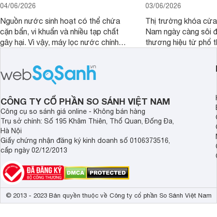
04/06/2026
03/06/2026
Nguồn nước sinh hoạt có thể chứa
Thị trường khóa cửa 
cặn bẩn, vi khuẩn và nhiều tạp chất
Nam ngày càng sôi đ
gây hại. Vì vậy, máy lọc nước chính
thương hiệu từ phổ 
hãng là giải pháp hiệu quả giúp bảo vệ
cấp. Nếu bạn đang b
sức khỏe và đảm bảo nguồn nước
cửa điện tử hãng nào 
sạch cho cả gia đình.
sẽ so sánh 5 thương
tâm nhiều hiện nay: 
Demax, Hubert và Gi
CÔNG TY CỔ PHẦN SO SÁNH VIỆT NAM
Công cụ so sánh giá online - Không bán hàng
Trụ sở chính: Số 195 Khâm Thiên, Thổ Quan, Đống Đa,
Hà Nội
Giấy chứng nhận đăng ký kinh doanh số 0106373516,
cấp ngày 02/12/2013
© 2013 - 2023 Bản quyền thuộc về Công ty cổ phần So Sánh Việt Nam