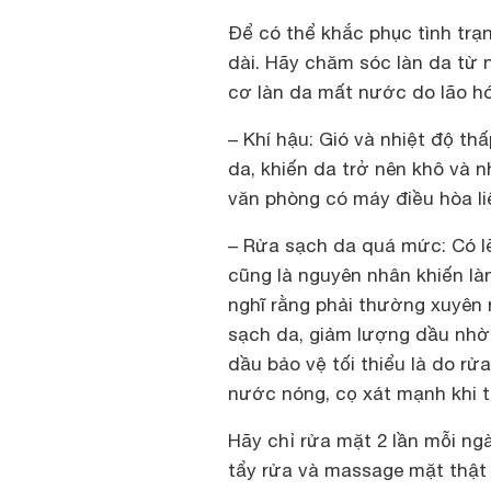
Để có thể khắc phục tình trạ
dài. Hãy chăm sóc làn da từ 
cơ làn da mất nước do lão hó
– Khí hậu
: Gió và nhiệt độ thâ
da, khiến da trở nên khô và n
văn phòng có máy điều hòa li
– Rửa sạch da quá mức:
Có l
cũng là nguyên nhân khiến làn 
nghĩ rằng phải thường xuyên r
sạch da, giảm lượng dầu nhờn
dầu bảo vệ tối thiểu là do r
nước nóng, cọ xát mạnh khi 
Hãy chỉ rửa mặt 2 lần mỗi ng
tẩy rửa và massage mặt thật 