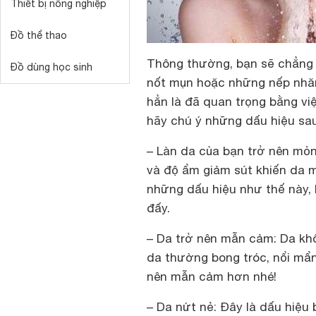
Thiết bị nông nghiệp
Đồ thể thao
Thông thường, bạn sẽ chẳng 
Đồ dùng học sinh
nốt mụn hoặc những nếp nhăn
hẳn là đã quan trọng bằng vi
hãy chú ý những dấu hiệu sau
– Làn da của bạn trở nên mỏn
và độ ẩm giảm sút khiến da
những dấu hiệu như thế này, 
đấy.
– Da trở nên mẫn cảm:
Da khô 
da thường bong tróc, nổi mâ
nên mẫn cảm hơn nhé!
– Da nứt nẻ
: Đây là dấu hiệ