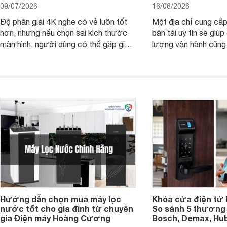
09/07/2026
16/06/2026
Độ phân giải 4K nghe có vẻ luôn tốt
Một địa chỉ cung cấp
hơn, nhưng nếu chọn sai kích thước
bán tải uy tín sẽ giú
màn hình, người dùng có thể gặp giao
lượng vận hành cũng
diện quá nhỏ, phải phóng to nhiều
của chủ xe khi lên đ
hoặc không tận dụng hết không gian
hai" của mình.
hiển thị. Vậy màn hình 4K nên chọn
bao nhiêu inch là hợp lý?
Hướng dẫn chọn mua máy lọc
Khóa cửa điện tử 
nước tốt cho gia đình từ chuyên
So sánh 5 thương 
gia Điện máy Hoàng Cương
Bosch, Demax, Hub