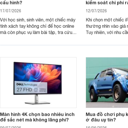
cấu hình?
kiểm soát chi phí 
17/07/2026
12/07/2026
Với học sinh, sinh viên, một chiếc máy
Khi chọn một chiếc i
tính xách tay không chỉ để học online
thường nhìn vào giá 
mà còn phục vụ làm bài tập, tra cứu,
Tuy nhiên, với nhu cầ
thuyết trình và giải trí nhẹ. Khi chọn
việc nhẹ và giải trí t
laptop HP cho con, phụ huynh nên
quan trọng hơn là tổn
nhìn theo nhu cầu sử dụng nhiều năm
mua bản nào, có cần
thay vì chỉ so sánh cấu hình trên giấy.
không, dùng được ba
nên nâng cấp.
Màn hình 4K chọn bao nhiêu inch
Mua đồ chơi phụ ki
để sắc nét mà không lãng phí?
ở đâu uy tín?