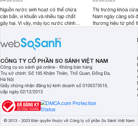
04/06/2026
03/06/2026
Nguồn nước sinh hoạt có thể chứa
Thị trường khóa cửa 
cặn bẩn, vi khuẩn và nhiều tạp chất
Nam ngày càng sôi đ
gây hại. Vì vậy, máy lọc nước chính
thương hiệu từ phổ 
hãng là giải pháp hiệu quả giúp bảo vệ
cấp. Nếu bạn đang b
sức khỏe và đảm bảo nguồn nước
cửa điện tử hãng nào 
sạch cho cả gia đình.
sẽ so sánh 5 thương
tâm nhiều hiện nay: 
Demax, Hubert và Gi
CÔNG TY CỔ PHẦN SO SÁNH VIỆT NAM
Công cụ so sánh giá online - Không bán hàng
Trụ sở chính: Số 195 Khâm Thiên, Thổ Quan, Đống Đa,
Hà Nội
Giấy chứng nhận đăng ký kinh doanh số 0106373516,
cấp ngày 02/12/2013
© 2013 - 2023 Bản quyền thuộc về Công ty cổ phần So Sánh Việt Nam