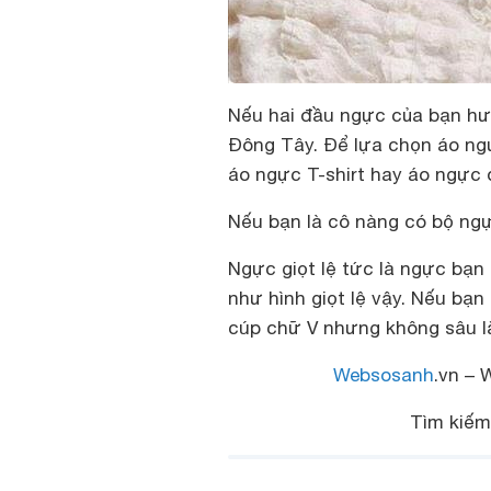
Nếu hai đầu ngực của bạn hư
Đông Tây. Để lựa chọn áo ng
áo ngực T-shirt hay áo ngực
Nếu bạn là cô nàng có bộ ngực
Ngực giọt lệ tức là ngực bạn
như hình giọt lệ vậy. Nếu bạ
cúp chữ V nhưng không sâu l
Websosanh
.vn – 
Tìm kiế