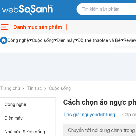
Danh mục sản phẩm
Công nghệ
Cuộc sống
Điện máy
Đồ thể thao
Mẹ và Bé
Revie
Trang chủ
Tin tức
Cuộc sống
Cách chọn áo ngực phù
Công nghệ
Tác giả: nguyendinhtung
Cập nh
Điện máy
Chuyển tới nội dung chính trong 
Nhà cửa & Đời sống