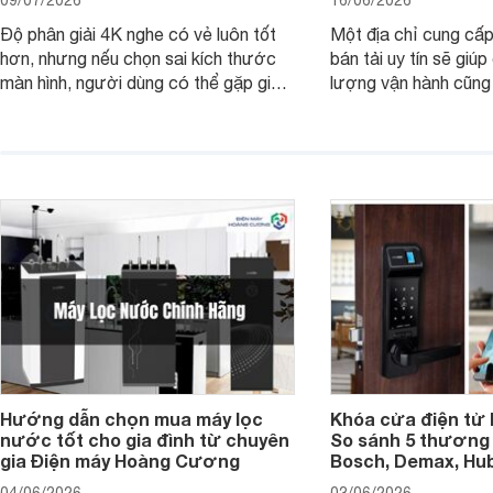
09/07/2026
16/06/2026
Độ phân giải 4K nghe có vẻ luôn tốt
Một địa chỉ cung cấp
hơn, nhưng nếu chọn sai kích thước
bán tải uy tín sẽ giú
màn hình, người dùng có thể gặp giao
lượng vận hành cũng
diện quá nhỏ, phải phóng to nhiều
của chủ xe khi lên đ
hoặc không tận dụng hết không gian
hai" của mình.
hiển thị. Vậy màn hình 4K nên chọn
bao nhiêu inch là hợp lý?
Hướng dẫn chọn mua máy lọc
Khóa cửa điện tử 
nước tốt cho gia đình từ chuyên
So sánh 5 thương 
gia Điện máy Hoàng Cương
Bosch, Demax, Hub