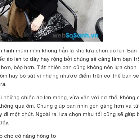
n hình mũm mĩm không hẳn là khó lựa chọn áo len. Bạn 
ếc áo len to dày hay rộng bởi chúng sẽ càng làm bạn tr
 hơn, bép hơn. Tất nhiên bạn cũng không nên lựa chọn
ôm hay bó sát vì những nhược điểm trên cơ thể bạn sẽ
ra.
i những chiếc áo len mỏng, vừa vặn với cơ thể, không 
 không quá ôm. Chúng giúp bạn nhìn gọn gàng hơn và t
 đi một chút. Ngoài ra, lựa chọn màu tối cũng sẽ giúp 
đấy.
p cho cô nàng hông to