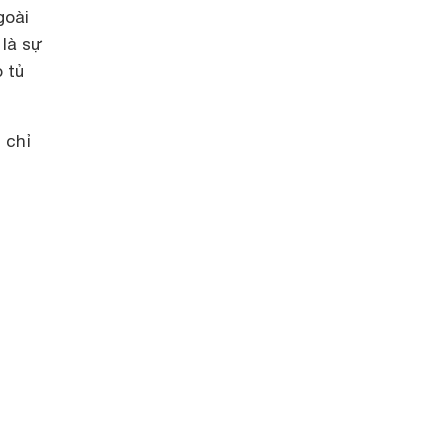
goài
 là sự
 tủ
 chỉ