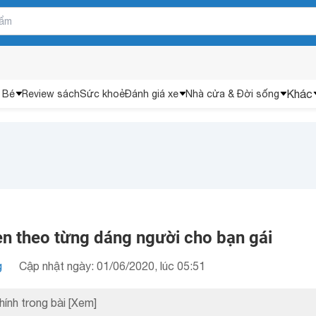
Khác
 Bé
Review sách
Sức khoẻ
Đánh giá xe
Nhà cửa & Đời sống
en theo từng dáng người cho bạn gái
g
Cập nhật ngày: 01/06/2020, lúc 05:51
hính trong bài
[Xem]