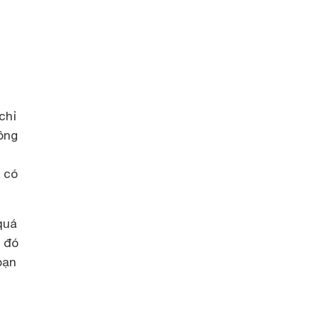
chỉ
ông
 có
quá
ừ đó
bạn