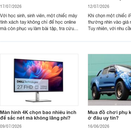
17/07/2026
12/07/2026
Với học sinh, sinh viên, một chiếc máy
Khi chọn một chiếc i
tính xách tay không chỉ để học online
thường nhìn vào giá 
mà còn phục vụ làm bài tập, tra cứu,
Tuy nhiên, với nhu cầ
thuyết trình và giải trí nhẹ. Khi chọn
việc nhẹ và giải trí t
laptop HP cho con, phụ huynh nên
quan trọng hơn là tổn
nhìn theo nhu cầu sử dụng nhiều năm
mua bản nào, có cần
thay vì chỉ so sánh cấu hình trên giấy.
không, dùng được ba
nên nâng cấp.
Màn hình 4K chọn bao nhiêu inch
Mua đồ chơi phụ ki
để sắc nét mà không lãng phí?
ở đâu uy tín?
09/07/2026
16/06/2026