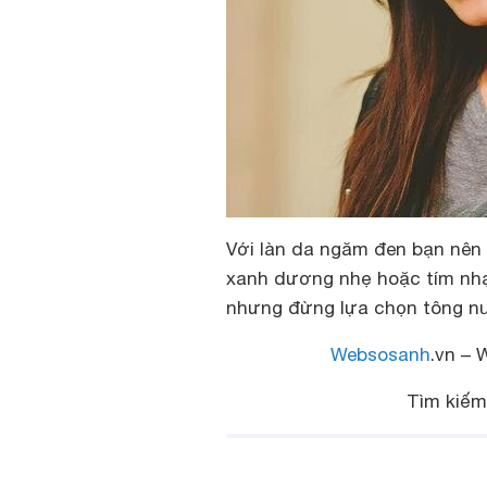
Với làn da ngăm đen bạn nên
xanh dương nhẹ hoặc tím nhạt
nhưng đừng lựa chọn tông nu
Websosanh
.vn – 
Tìm kiế