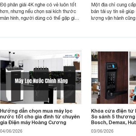
Độ phân giải 4K nghe có vẻ luôn tốt
Một địa chỉ cung cấp
hơn, nhưng nếu chọn sai kích thước
bán tải uy tín sẽ giú
màn hình, người dùng có thể gặp giao
lượng vận hành cũng
diện quá nhỏ, phải phóng to nhiều
của chủ xe khi lên đ
hoặc không tận dụng hết không gian
hai" của mình.
hiển thị. Vậy màn hình 4K nên chọn
bao nhiêu inch là hợp lý?
Hướng dẫn chọn mua máy lọc
Khóa cửa điện tử 
nước tốt cho gia đình từ chuyên
So sánh 5 thương 
gia Điện máy Hoàng Cương
Bosch, Demax, Hub
04/06/2026
03/06/2026