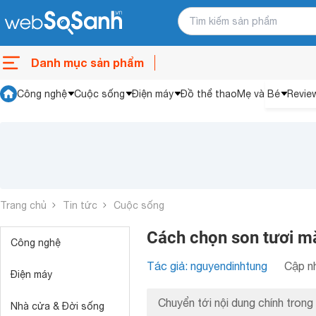
Danh mục sản phẩm
Công nghệ
Cuộc sống
Điện máy
Đồ thể thao
Mẹ và Bé
Revie
Trang chủ
Tin tức
Cuộc sống
Cách chọn son tươi m
Công nghệ
Tác giả: nguyendinhtung
Cập nh
Điện máy
Chuyển tới nội dung chính trong 
Nhà cửa & Đời sống