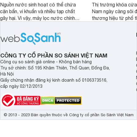
Nguồn nước sinh hoạt có thể chứa
Thị trường khóa cửa 
cặn bẩn, vi khuẩn và nhiều tạp chất
Nam ngày càng sôi đ
gây hại. Vì vậy, máy lọc nước chính
thương hiệu từ phổ 
hãng là giải pháp hiệu quả giúp bảo vệ
cấp. Nếu bạn đang b
sức khỏe và đảm bảo nguồn nước
cửa điện tử hãng nào 
sạch cho cả gia đình.
sẽ so sánh 5 thương
tâm nhiều hiện nay: 
Demax, Hubert và Gi
CÔNG TY CỔ PHẦN SO SÁNH VIỆT NAM
Công cụ so sánh giá online - Không bán hàng
Trụ sở chính: Số 195 Khâm Thiên, Thổ Quan, Đống Đa,
Hà Nội
Giấy chứng nhận đăng ký kinh doanh số 0106373516,
cấp ngày 02/12/2013
© 2013 - 2023 Bản quyền thuộc về Công ty cổ phần So Sánh Việt Nam