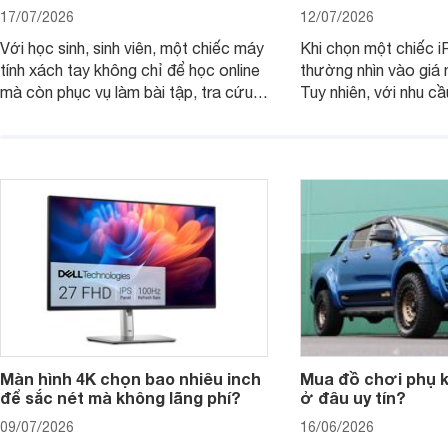
17/07/2026
12/07/2026
Với học sinh, sinh viên, một chiếc máy
Khi chọn một chiếc i
tính xách tay không chỉ để học online
thường nhìn vào giá 
mà còn phục vụ làm bài tập, tra cứu,
Tuy nhiên, với nhu cầ
thuyết trình và giải trí nhẹ. Khi chọn
việc nhẹ và giải trí t
laptop HP cho con, phụ huynh nên
quan trọng hơn là tổn
nhìn theo nhu cầu sử dụng nhiều năm
mua bản nào, có cần
thay vì chỉ so sánh cấu hình trên giấy.
không, dùng được ba
nên nâng cấp.
Màn hình 4K chọn bao nhiêu inch
Mua đồ chơi phụ ki
để sắc nét mà không lãng phí?
ở đâu uy tín?
09/07/2026
16/06/2026