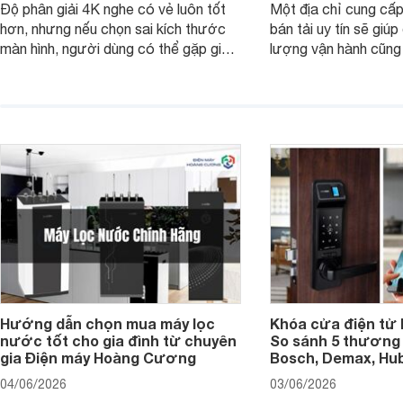
Độ phân giải 4K nghe có vẻ luôn tốt
Một địa chỉ cung cấp
hơn, nhưng nếu chọn sai kích thước
bán tải uy tín sẽ giú
màn hình, người dùng có thể gặp giao
lượng vận hành cũng
diện quá nhỏ, phải phóng to nhiều
của chủ xe khi lên đ
hoặc không tận dụng hết không gian
hai" của mình.
hiển thị. Vậy màn hình 4K nên chọn
bao nhiêu inch là hợp lý?
Hướng dẫn chọn mua máy lọc
Khóa cửa điện tử 
nước tốt cho gia đình từ chuyên
So sánh 5 thương 
gia Điện máy Hoàng Cương
Bosch, Demax, Hub
04/06/2026
03/06/2026