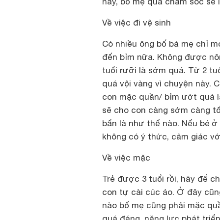
này, bố mẹ quá chăm sóc sẽ l
Về việc đi vệ sinh
Có nhiều ông bố bà mẹ chỉ mo
đến bỉm nữa. Không được nôn 
tuổi rưỡi là sớm quá. Từ 2 t
quá vội vàng vì chuyện này. C
con mặc quần/ bỉm ướt quá lâ
sẽ cho con càng sớm càng tốt
bẩn là như thế nào. Nếu bé ở
không có ý thức, cảm giác với
Về việc mặc
Trẻ được 3 tuổi rồi, hãy để c
con tự cài cúc áo. Ở đây cũng
nào bố mẹ cũng phải mặc quầ
quá đáng, năng lực phát triể