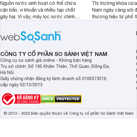
Nguồn nước sinh hoạt có thể chứa
Thị trường khóa cửa 
cặn bẩn, vi khuẩn và nhiều tạp chất
Nam ngày càng sôi đ
gây hại. Vì vậy, máy lọc nước chính
thương hiệu từ phổ 
hãng là giải pháp hiệu quả giúp bảo vệ
cấp. Nếu bạn đang b
sức khỏe và đảm bảo nguồn nước
cửa điện tử hãng nào 
sạch cho cả gia đình.
sẽ so sánh 5 thương
tâm nhiều hiện nay: 
Demax, Hubert và Gi
CÔNG TY CỔ PHẦN SO SÁNH VIỆT NAM
Công cụ so sánh giá online - Không bán hàng
Trụ sở chính: Số 195 Khâm Thiên, Thổ Quan, Đống Đa,
Hà Nội
Giấy chứng nhận đăng ký kinh doanh số 0106373516,
cấp ngày 02/12/2013
© 2013 - 2023 Bản quyền thuộc về Công ty cổ phần So Sánh Việt Nam