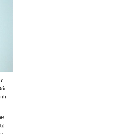
hư
Đối
ảnh
GB.
 từ
ạy