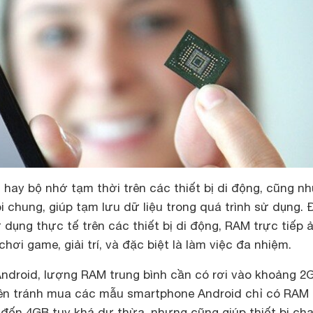
 hay bộ nhớ tạm thời trên các thiết bị di động, cũng n
i chung, giúp tạm lưu dữ liệu trong quá trình sử dụng. 
 dụng thực tế trên các thiết bị di động, RAM trực tiếp 
hơi game, giải trí, và đặc biệt là làm việc đa nhiệm.
 Android, lượng RAM trung bình cần có rơi vào khoảng 2
ên tránh mua các mẫu smartphone Android chỉ có RAM
 đến 4GB tuy khá dư thừa, nhưng cũng giúp thiết bị ch