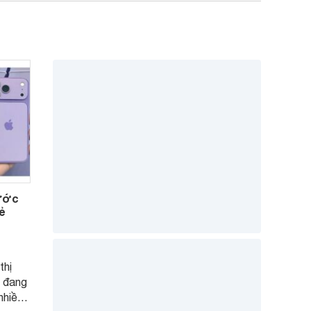
rước
ẻ
thị
7 đang
nhiều