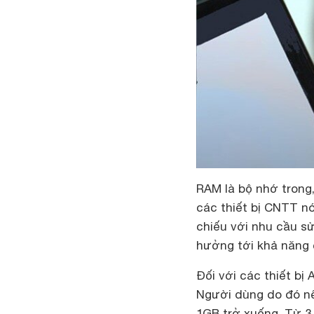
RAM là bộ nhớ trong,
các thiết bị CNTT nó
chiếu với nhu cầu sử
hưởng tới khả năng c
Đối với các thiết bị
Người dùng do đó n
1GB trở xuống. Từ 3