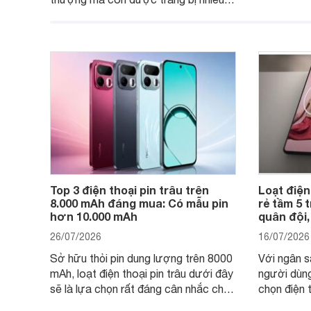
máy đang 
tính năng và công nghệ hiện đại, đáp
của nhiều 
ứng tốt nhu cầu sử dụng hằng ngày
của người dùng phổ thông.
Top 3 điện thoại pin trâu trên
Loạt điện
8.000 mAh đáng mua: Có mẫu pin
rẻ tầm 5 
hơn 10.000 mAh
quân đội,
26/07/2026
16/07/2026
Sở hữu thỏi pin dung lượng trên 8000
Với ngân s
mAh, loạt điện thoại pin trâu dưới đây
người dùng
sẽ là lựa chọn rất đáng cân nhắc cho
chọn điện 
người dùng Việt.
với các nh