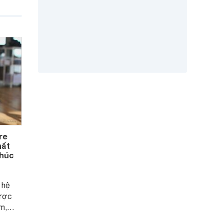
 Tuy
òng
re
hất
khúc
 hệ
ược
m,
 phân