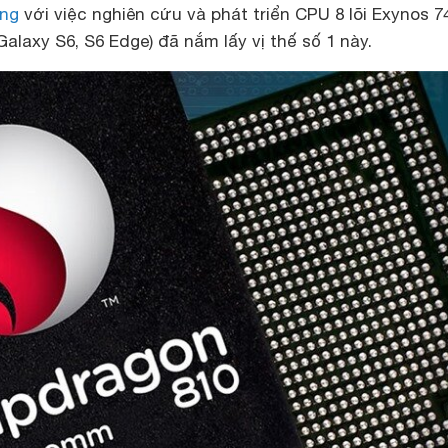
ng
với việc nghiên cứu và phát triển CPU 8 lõi Exynos 7
alaxy S6, S6 Edge) đã nắm lấy vị thế số 1 này.