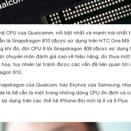
hệ CPU của Qualcomm, nổi bật nhất và mạnh mẽ nhất t
vẫn là Snapdragon 810 (được sử dụng trên HTC One M9,
ng khi đó, đời CPU 6 lõi Snapdragon 808 (được sử dụng 
ới chuyên môn đánh giá cao về hiệu năng, dù thua một
 họa, tuy nhiên lại tránh được các vấn đề liên quan tới
ragon 810.
Snapdragon của Qualcom, hay Exynos của Samsung, nh
pple là A8 vẫn là một trong những dòng CPU ổn định và c
ử dụng trên các thế hệ iPhone đời mới là 6 và 6 Plus.