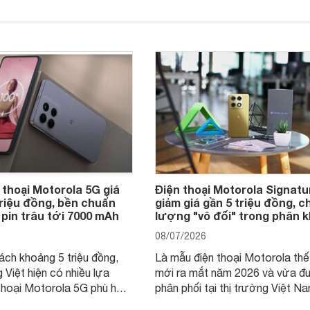
nhận được sự quan tâm
cửa hàng phân phối chính hãng.
khách hàng.
nhiên, mức độ giảm giữa các d
máy có sự khác biệt lớn.
 thoại Motorola 5G giá
Điện thoại Motorola Signatu
triệu đồng, bền chuẩn
giảm giá gần 5 triệu đồng, c
 pin trâu tới 7000 mAh
lượng "vô đối" trong phân 
08/07/2026
ách khoảng 5 triệu đồng,
Là mẫu điện thoại Motorola thế
 Việt hiện có nhiều lựa
mới ra mắt năm 2026 và vừa đ
thoại Motorola 5G phù hợp
phân phối tại thị trường Việt Na
u cầu sử dụng phổ biến, từ
Motorola Signature hướng đến