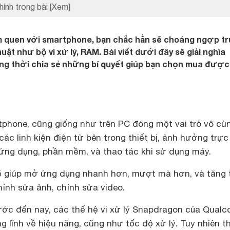
hính trong bài
[Xem]
m quen với smartphone, bạn chắc hẳn sẽ choáng ngợp t
ật như bộ vi xử lý, RAM. Bài viết dưới đây sẽ giải nghĩa
ng thời chia sẻ những bí quyết giúp bạn chọn mua được 
rtphone, cũng giống như trên PC đóng một vai trò vô cù
các linh kiện điện tử bên trong thiết bị, ảnh hưởng trực
 ứng dụng, phần mềm, và thao tác khi sử dụng máy.
 sẽ giúp mở ứng dụng nhanh hơn, mượt mà hơn, và tăng 
ỉnh sửa ảnh, chỉnh sửa video.
ớc đến nay, các thế hệ vi xử lý Snapdragon của Qual
g lĩnh về hiệu năng, cũng như tốc độ xử lý. Tuy nhiên t