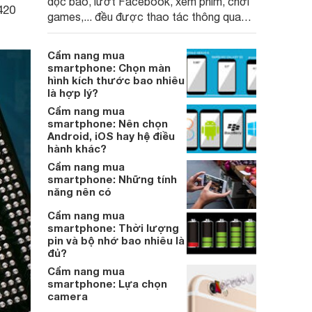
đọc báo, lướt Facebook, xem phim, chơi
420
games,... đều được thao tác thông qua
một màn hình hiển thị duy nhất. Do đó nếu
có màn hình chất lượng cao, trải nghiệm
Cẩm nang mua
sử dụng của bạn sẽ được gia tăng đáng
smartphone: Chọn màn
kể.
hình kích thước bao nhiêu
là hợp lý?
Cẩm nang mua
smartphone: Nên chọn
Android, iOS hay hệ điều
hành khác?
Cẩm nang mua
smartphone: Những tính
năng nên có
Cẩm nang mua
smartphone: Thời lượng
pin và bộ nhớ bao nhiêu là
đủ?
Cẩm nang mua
smartphone: Lựa chọn
camera