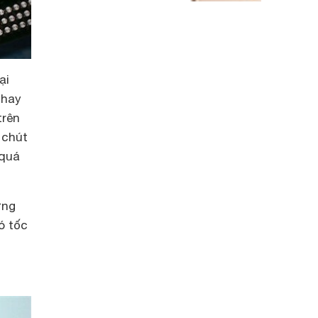
ại
 hay
trên
 chút
 quá
ưng
ó tốc