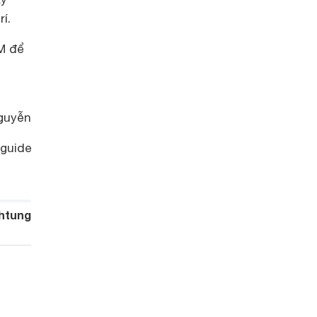
í.
AM để
guyễn
guide
htung