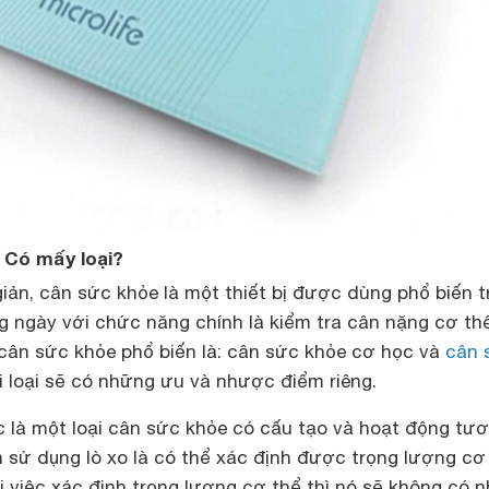
 Có mấy loại?
iản, cân sức khỏe là một thiết bị được dùng phổ biến t
g ngày với chức năng chính là kiểm tra cân nặng cơ thể
i cân sức khỏe phổ biến là: cân sức khỏe cơ học và
cân 
ỗi loại sẽ có những ưu và nhược điểm riêng.
 là một loại cân sức khỏe có cấu tạo và hoạt động tư
n sử dụng lò xo là có thể xác định được trọng lượng cơ
 việc xác định trọng lượng cơ thể thì nó sẽ không có n