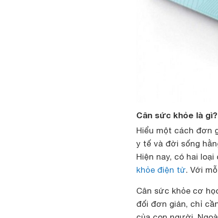
Cân sức khỏe là gì?
Hiểu một cách đơn g
y tế và đời sống hằn
Hiện nay, có hai loạ
khỏe điện tử
. Với m
Cân sức khỏe cơ học
đối đơn giản, chỉ cầ
của con người. Ngoài