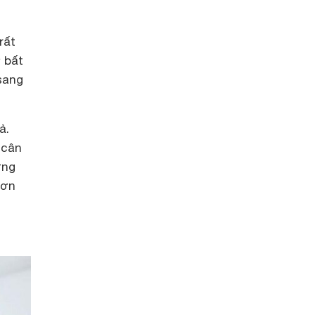
rất
 bất
sang
ả.
 cân
ứng
hơn