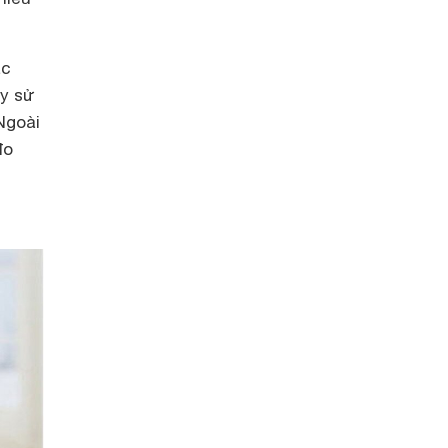
ác
ày sử
Ngoài
đo