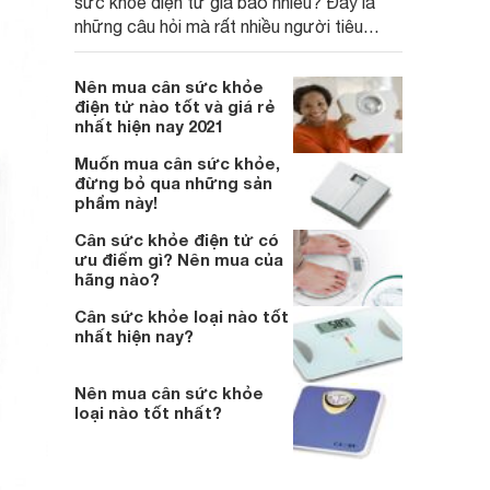
sức khỏe điện tử giá bao nhiêu? Đây là
những câu hỏi mà rất nhiều người tiêu
dùng hay thắc mắc. Bên cạnh đó, việc sở
hữu thiết bị này sẽ mang lại nhiều lợi ích
Nên mua cân sức khỏe
cũng như thuận tiện cho việc theo dõi tình
điện tử nào tốt và giá rẻ
trạng cân nặng của mọi thành viên trong
nhất hiện nay 2021
gia đình.
Muốn mua cân sức khỏe,
đừng bỏ qua những sản
phẩm này!
Cân sức khỏe điện tử có
ưu điểm gì? Nên mua của
hãng nào?
Cân sức khỏe loại nào tốt
nhất hiện nay?
Nên mua cân sức khỏe
loại nào tốt nhất?