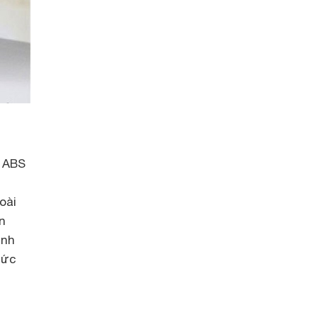
a ABS
oài
n
ình
sức