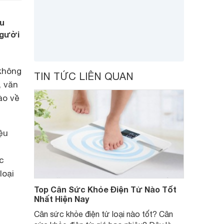
ệu
người
 không
TIN TỨC LIÊN QUAN
, văn
ào về
ệu
c
loại
Top Cân Sức Khỏe Điện Tử Nào Tốt
Nhất Hiện Nay
Cân sức khỏe điện tử loại nào tốt? Cân