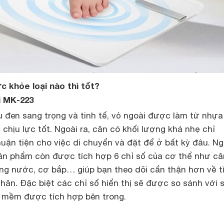
 khỏe loại nào thì tốt?
i MK-223
u đen sang trọng và tinh tế, vỏ ngoài được làm từ nhự
chịu lực tốt. Ngoài ra, cân có khối lượng khá nhẹ chỉ
uận tiện cho việc di chuyển và đặt để ở bất kỳ đâu. Ng
 sản phẩm còn được tích hợp 6 chỉ số của cơ thể như câ
ng nước, cơ bắp… giúp bạn theo dõi cẩn thận hơn về t
hân. Đặc biệt các chỉ số hiển thị sẽ được so sánh với 
 mềm được tích hợp bên trong.