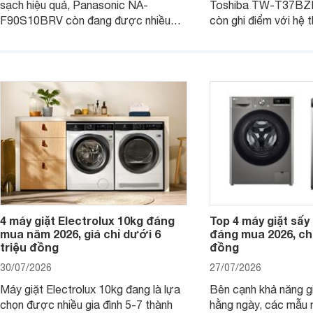
sạch hiệu quả, Panasonic NA-
Toshiba TW-T37B
F90S10BRV còn đang được nhiều
còn ghi điểm với hệ 
đại lý bán với mức giá hấp dẫn, trở
giặt hiện đại, mang 
thành lựa chọn phù hợp cho các gia
sạch hiệu quả, giảm 
đình Việt đang tìm kiếm một mẫu máy
vệ quần áo tốt hơn s
giặt cửa trên 9kg.
giặt.
4 máy giặt Electrolux 10kg đáng
Top 4 máy giặt sấy 
mua năm 2026, giá chỉ dưới 6
đáng mua 2026, chỉ
triệu đồng
đồng
30/07/2026
27/07/2026
Máy giặt Electrolux 10kg đang là lựa
Bên cạnh khả năng g
chọn được nhiều gia đình 5-7 thành
hằng ngày, các mẫu 