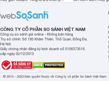
hợp cho những gia đình đông thành
M1000FV(MK) là lựa
viên.
nhắc cho các gia đình
bán hiện đã giảm đán
CÔNG TY CỔ PHẦN SO SÁNH VIỆT NAM
Công cụ so sánh giá online - Không bán hàng
Trụ sở chính: Số 195 Khâm Thiên, Thổ Quan, Đống Đa,
Hà Nội
Giấy chứng nhận đăng ký kinh doanh số 0106373516,
cấp ngày 02/12/2013
© 2013 - 2023 Bản quyền thuộc về Công ty cổ phần So Sánh Việt Nam