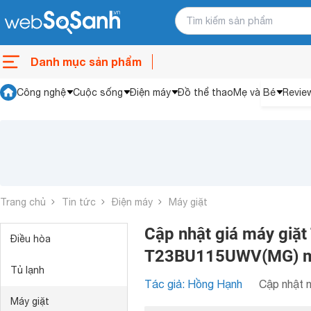
Danh mục sản phẩm
Công nghệ
Cuộc sống
Điện máy
Đồ thể thao
Mẹ và Bé
Revie
Trang chủ
Tin tức
Điện máy
Máy giặt
Cập nhật giá máy giặt
Điều hòa
T23BU115UWV(MG) m
Tủ lạnh
Tác giả: Hồng Hạnh
Cập nhật n
Máy giặt