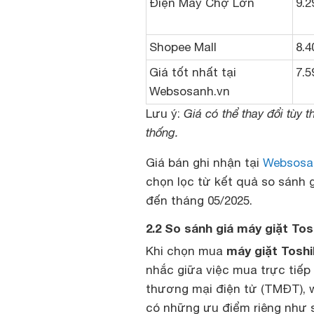
Điện Máy Chợ Lớn
9.2
Shopee Mall
8.4
Giá tốt nhất tại
7.5
Websosanh.vn
Lưu ý:
Giá có thể thay đổi tùy 
thống.
Giá bán ghi nhận tại
Websosa
chọn lọc từ kết quả so sánh g
đến tháng 05/2025.
2.2 So sánh giá máy giặt 
máy giặt Tosh
Khi chọn mua
nhắc giữa việc mua trực tiếp
thương mại điện tử (TMĐT), 
có những ưu điểm riêng như 