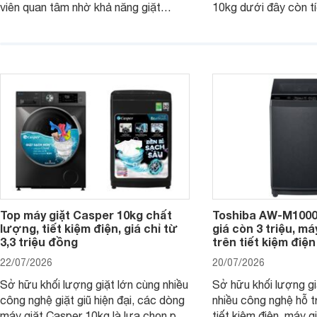
viên quan tâm nhờ khả năng giặt
10kg dưới đây còn t
được lượng quần áo lớn, tích hợp
năng sấy khô tiện lợi,
nhiều công nghệ chăm sóc vải và
pháp hữu ích cho gia
mức giá ngày càng dễ tiếp cận. Dưới
ngày mưa kéo dài h
đây là 4 mẫu máy giặt Electrolux 10kg
đặc trưng tại nước t
nổi bật trong tầm giá 5–6 triệu đồng.
Top máy giặt Casper 10kg chất
Toshiba AW-M1000
lượng, tiết kiệm điện, giá chỉ từ
giá còn 3 triệu, má
3,3 triệu đồng
trên tiết kiệm điện
22/07/2026
20/07/2026
Sở hữu khối lượng giặt lớn cùng nhiều
Sở hữu khối lượng gi
công nghệ giặt giũ hiện đại, các dòng
nhiều công nghệ hỗ t
máy giặt Casper 10kg là lựa chọn phù
tiết kiệm điện, máy 