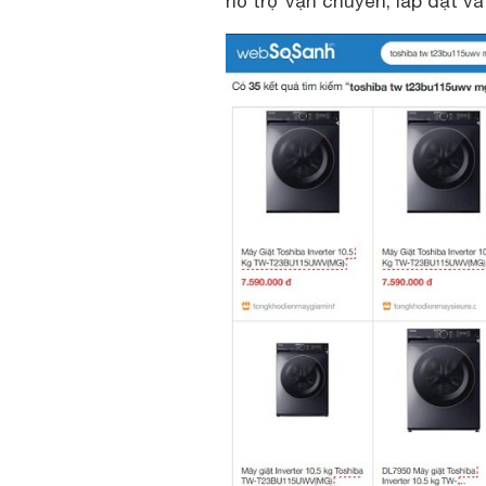
hỗ trợ vận chuyển, lắp đặt và