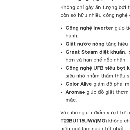
Không chỉ gây ấn tượng bởi t
còn sở hữu nhiều công nghệ g
Công nghệ Inverter
giúp t
hành.
Giặt nước nóng
tăng hiệu 
Great Steam diệt khuẩn
, 
hơn và hạn chế nếp nhăn.
Công nghệ UFB siêu bọt 
siêu nhỏ nhằm thẩm thấu sâ
Color Alive
giảm độ phai mà
Aroma+
giúp đồ giặt thơm 
mặc.
Với những ưu điểm vượt trội 
T23BU115UWV(MG)
không chỉ
hiệu quả làm sạch tốt nhất.