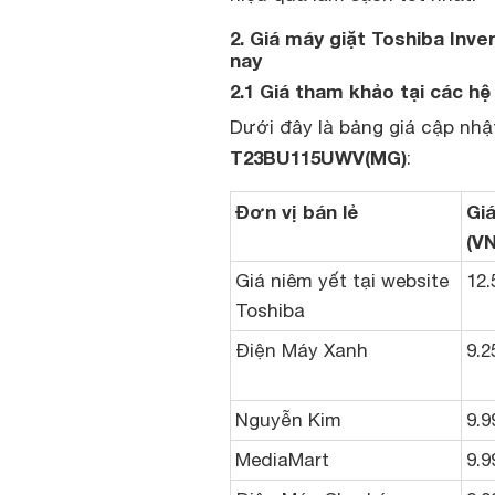
2. Giá máy giặt Toshiba In
nay
2.1 Giá tham khảo tại các hệ
Dưới đây là bảng giá cập nh
T23BU115UWV(MG)
:
Đơn vị bán lẻ
Gi
(V
Giá niêm yết tại website
12.
Toshiba
Điện Máy Xanh
9.2
Nguyễn Kim
9.9
MediaMart
9.9