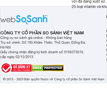
với đa dạng xuất xứ,
pha sẵn để bổ sung dưỡng chất cho
25 loại vitamin và k
trẻ. Dưới đây là 7 loại sữa nước phát
nhau rất tốt cho sự p
triển chiều cao và trí não cho bé trên
nhất là các bé biếng
1 tuổi tốt mà mẹ bỉm nên lựa chọn.
cân.
CÔNG TY CỔ PHẦN SO SÁNH VIỆT NAM
Công cụ so sánh giá online - Không bán hàng
Trụ sở chính: Số 195 Khâm Thiên, Thổ Quan, Đống Đa,
Hà Nội
Giấy chứng nhận đăng ký kinh doanh số 0106373516,
cấp ngày 02/12/2013
© 2013 - 2023 Bản quyền thuộc về Công ty cổ phần So Sánh Việt Nam