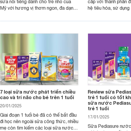
sữa nổi tiếng dành cho trẻ nhỏ của
cấp với thành phần 
Mỹ với hương vị thơm ngon, đa dạng
hệ tiêu hóa, sử dụn
mùi vị giúp trẻ tăng cân và phát triển
có cơ địa nhạy cảm 
chiều cao khỏe mạnh. Bài viết sau sẽ
hóa. Vậy dòng sữa n
giới thiệu cho mẹ các loại sữa
biệt, ưu và nhược đi
Pediasure Grow &amp; Gain hiện nay
cùng Websosanh.vn t
và giá bán của từng loại.
đây.
7 loại sữa nước phát triển chiều
Review sữa Pedia
cao và trí não cho bé trên 1 tuổi
trẻ 1 tuổi có tốt k
sữa nước Pedias
20/01/2025
trẻ 1 tuổi
Giai đoạn 1 tuổi bé đã có thể bắt đầu
17/01/2025
đi học nên ngoài sữa công thức, nhiều
Sữa Pediasure nước 
mẹ còn tìm kiếm các loại sữa nước