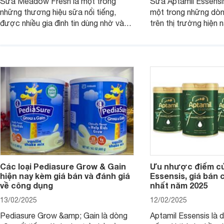
Sữa Meadow Fresh là một trong
Sữa Aptamil Essensi
những thương hiệu sữa nổi tiếng,
một trong những dò
được nhiều gia đình tin dùng nhờ vào
trên thị trường hiện 
chất lượng dinh dưỡng và hương vị
phụ huynh khi tìm hi
thơm ngon. Vậy sữa Meadow Fresh
này thường thắc mắc
có tốt không? Thành phần dinh
Aptamil Essensis Org
dưỡng có gì đặc biệt? Giá sữa
hơn so với các dòng
Meadow Fresh trên thị trường hiện
giải đáp câu hỏi này,
nay ra sao? Hãy cùng tìm hiểu ngay.
4 yếu tố sau.
Các loại Pediasure Grow & Gain
Ưu nhược điểm củ
hiện nay kèm giá bán và đánh giá
Essensis, giá bán 
về công dụng
nhất năm 2025
13/02/2025
12/02/2025
Pediasure Grow &amp; Gain là dòng
Aptamil Essensis là