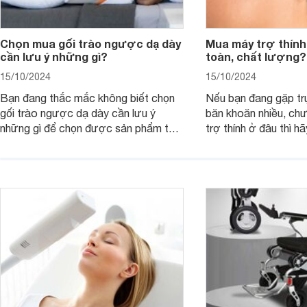
Chọn mua gối trào ngược dạ dày
Mua máy trợ thính
cần lưu ý những gì?
toàn, chất lượng?
15/10/2024
15/10/2024
Bạn đang thắc mắc không biết chọn
Nếu bạn đang gặp tr
gối trào ngược dạ dày cần lưu ý
băn khoăn nhiều, ch
những gì để chọn được sản phẩm tốt
trợ thính ở đâu thì h
và phù hợp nhất cho mình. Bài viết
viết dưới đây.
này sẽ cùng các mẹ tìm hiểu về vấn
đề này nhé!