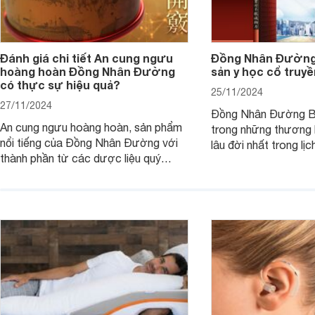
Đánh giá chi tiết An cung ngưu
Đồng Nhân Đường 
hoàng hoàn Đồng Nhân Đường
sản y học cổ truy
có thực sự hiệu quả?
25/11/2024
27/11/2024
Đồng Nhân Đường Bắ
An cung ngưu hoàng hoàn, sản phẩm
trong những thương h
nổi tiếng của Đồng Nhân Đường với
lâu đời nhất trong lị
thành phần từ các dược liệu quý
truyền Trung Quốc.
hiếm, được biết đến với công dụng
trong việc bồi bổ sức khỏe, thanh
nhiệt, loại bỏ độc tố, đặc biệt hỗ trợ
phòng ngừa đột quỵ do nhồi máu não.