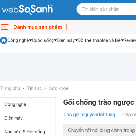
Danh mục sản phẩm
Công nghệ
Cuộc sống
Điện máy
Đồ thể thao
Mẹ và Bé
Revie
Trang chủ
Tin tức
Sức khoẻ
Gối chống trào ngược 
Công nghệ
Tác giả: nguyendinhtung
Cập nh
Điện máy
Chuyển tới nội dung chính trong 
Nhà cửa & Đời sống