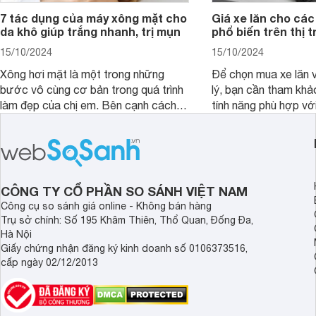
7 tác dụng của máy xông mặt cho
Giá xe lăn cho các
da khô giúp trắng nhanh, trị mụn
phổ biến trên thị 
15/10/2024
15/10/2024
Xông hơi mặt là một trong những
Để chọn mua xe lăn v
bước vô cùng cơ bản trong quá trình
lý, bạn cần tham khả
làm đẹp của chị em. Bên cạnh cách
tính năng phù hợp vớ
xông truyền thống, hiện nay nhiều
dụng của mình.
người đã lựa chọn máy xông mặt để
quá trình này diễn ra đơn giản hơn.
Vậy, tác dụng của máy xông mặt đối
với sức khỏe, làn da là gì, có nên dùng
CÔNG TY CỔ PHẦN SO SÁNH VIỆT NAM
thường xuyên không?
Công cụ so sánh giá online - Không bán hàng
Trụ sở chính: Số 195 Khâm Thiên, Thổ Quan, Đống Đa,
Hà Nội
Giấy chứng nhận đăng ký kinh doanh số 0106373516,
cấp ngày 02/12/2013