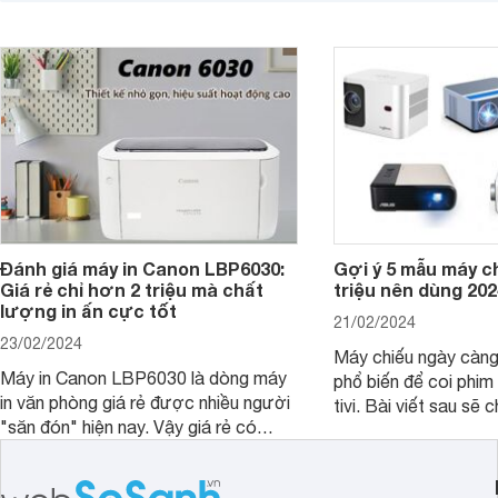
hiểu hơn về dòng ghế này.
trong bài viết dưới đ
Đánh giá máy in Canon LBP6030:
Gợi ý 5 mẫu máy c
Giá rẻ chỉ hơn 2 triệu mà chất
triệu nên dùng 202
lượng in ấn cực tốt
21/02/2024
23/02/2024
Máy chiếu ngày càn
Máy in Canon LBP6030 là dòng máy
phổ biến để coi phim 
in văn phòng giá rẻ được nhiều người
tivi. Bài viết sau sẽ chia sẻ cho bạn 5
"săn đón" hiện nay. Vậy giá rẻ có
mẫu máy chiếu dưới 5
đồng nghĩa với chất lượng kém hay
rẻ nên dùng 2024.
không, bài viết đánh giá máy in Canon