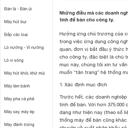
Bàn là - Bàn ủi
Những điều mà các doanh nghi
tính để bàn cho công ty.
Máy hút bụi
Hưởng ứng chủ trương của c
Bếp các loại
trong việc ứng dụng công ng
Lò nướng - Vỉ nướng
quan, đơn vị bắt đầu ý thức h
cho công ty, đặc biệt là chú
Lò vi sóng
mục này, chúng tôi xin tư vấ
muốn “tân trang” hệ thống má
Máy hút khói, khử mùi
1. Xác định mục đích
Máy làm bánh
Trước hết, các doanh nghiệp
Máy pha cà phê
tính để bàn. Với hơn 375.000
Máy xay, máy ép
dạng như hiện nay (theo số l
thống máy để bàn cũng khác 
Máy đánh trứng
chuyên về xuất nhập khẩu sẽ