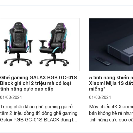
triệu đồng.
dụng 2024.
Ghế gaming GALAX RGB GC-01S
5 tính năng khiến 
Black giá chỉ 2 triệu mà có loạt
Xiaomi Mijia 1S đắ
tính năng cực cao cấp
miếng"
01/03/2024
01/03/2024
Trong phân khúc ghế gaming giá rẻ
Máy chiếu 4K Xiaomi 
tầm 2 triệu đồng thì dòng ghế gaming
bán không hề rẻ nhưng
Galax RGB GC-01S BLACK đang là
tính năng cực cao cấ
một trong những lựa chọn tốt hàng
các trải nghiệm sử dụ
đầu. Bài viết dưới đây sẽ giúp bạn
người dùng. Chi tiết 