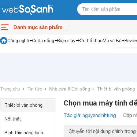
Danh mục sản phẩm
Công nghệ
Cuộc sống
Điện máy
Đồ thể thao
Mẹ và Bé
Revie
Trang chủ
Tin tức
Nhà cửa & Đời sống
Thiết bị văn phòng
Chọn mua máy tính để
Thiết bị văn phòng
Tác giả: nguyendinhtung
Cập nh
Nội thất
Chuyển tới nội dung chính trong 
Bình tắm nóng lạnh