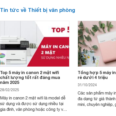
Tin tức về Thiết bị văn phòng
Top 5 máy in canon 2 mặt wifi
Tổng hợp 5 máy in
chất lượng tốt rất đáng mua
rẻ dưới 4 triệu
năm 2025
31/10/2024
28/02/2025
Các sản phẩm máy in
Máy in canon 2 mặt wifi là model dễ
đa dạng từ giá thành
sử dụng và được sử dụng nhiều tại
mini, chuyên nghiệp, 
gia đình, văn phòng hoặc công ty vừa
với mọi nhu cầu. Điể
và nhỏ với mức giá hợp lý chỉ từ 3
mẫu máy in ảnh Cano