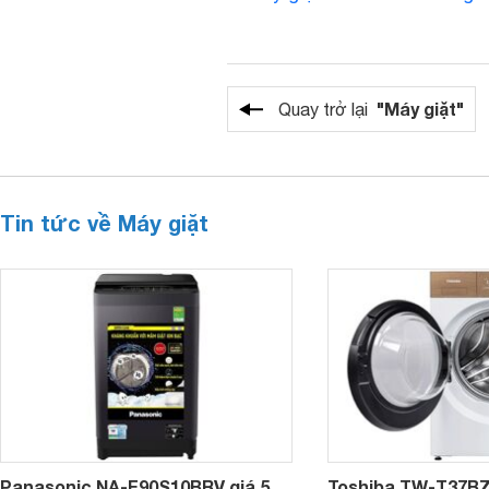
"Máy giặt"
Quay trở lại
Tin tức về Máy giặt
Panasonic NA-F90S10BRV giá 5
Toshiba TW-T37B