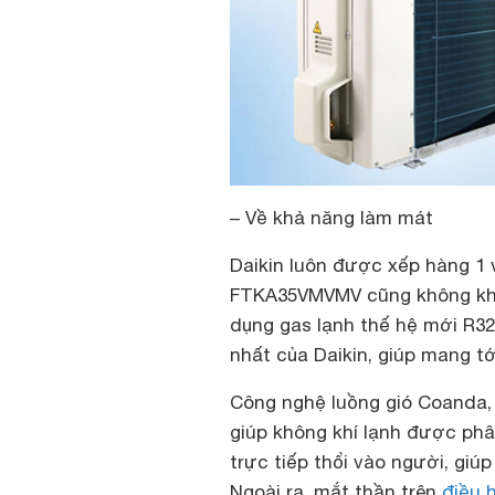
– Về khả năng làm mát
Daikin luôn được xếp hàng 1 
FTKA35VMVMV cũng không khiế
dụng gas lạnh thế hệ mới R3
nhất của Daikin, giúp mang tớ
Công nghệ luồng gió Coanda, 
giúp không khí lạnh được ph
trực tiếp thổi vào người, gi
Ngoài ra, mắt thần trên
điều 