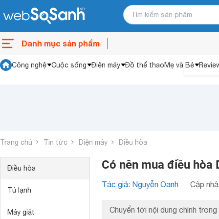
Danh mục sản phẩm
Công nghệ
Cuộc sống
Điện máy
Đồ thể thao
Mẹ và Bé
Revie
Trang chủ
Tin tức
Điện máy
Điều hòa
Có nên mua điều hòa
Điều hòa
Tác giả: Nguyễn Oanh
Cập nhật
Tủ lạnh
Chuyển tới nội dung chính trong 
Máy giặt