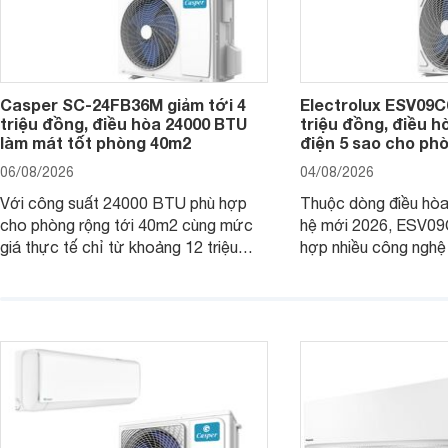
Casper SC-24FB36M giảm tới 4
Electrolux ESV09C6
triệu đồng, điều hòa 24000 BTU
triệu đồng, điều h
làm mát tốt phòng 40m2
điện 5 sao cho ph
06/08/2026
04/08/2026
Với công suất 24000 BTU phù hợp
Thuộc dòng điều hòa 
cho phòng rộng tới 40m2 cùng mức
hệ mới 2026, ESV09
giá thực tế chỉ từ khoảng 12 triệu
hợp nhiều công nghệ 
đồng, Casper SC-24FB36M đang là
nâng cao hiệu quả là
một trong những mẫu điều hòa phổ
điện và vận hành êm 
thông thu hút nhiều sự quan tâm của
thiết bị đang được nh
người tiêu dùng Việt.
giá bán rất dễ chịu.