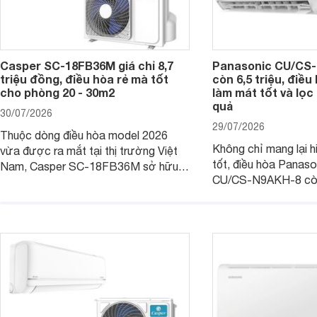
Casper SC-18FB36M giá chỉ 8,7
Panasonic CU/CS-
triệu đồng, điều hòa rẻ mà tốt
còn 6,5 triệu, điề
cho phòng 20 - 30m2
làm mát tốt và lọc 
quả
30/07/2026
29/07/2026
Thuộc dòng điều hòa model 2026
Không chỉ mang lại h
vừa được ra mắt tại thị trường Việt
tốt, điều hòa Panas
Nam, Casper SC-18FB36M sở hữu
CU/CS-N9AKH-8 còn
công suất làm mát 18.000 BTU, phù
với khả năng vận hàn
hợp với các phòng có diện tích từ 20
thụ điện hợp lý và đ
- 30 m2. Bên cạnh khả năng làm mát
trình sử dụng lâu dài.
hiệu quả, sản phẩm còn được trang bị
nhiều tính năng và công nghệ hiện đại.