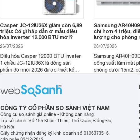
Casper JC-12IU36X giảm còn 6,89
Samsung AR40H09
triệu: Có gì hấp dẫn ở mẫu điều
chỉ hơn 4 triệu, đ
hòa Inverter 12.000 BTU mới?
lượng cho phòng 
26/07/2026
26/07/2026
Điều hòa Casper 12000 BTU Inveter
Samsung AR40H09D
1 chiều JC-12IU36X là dòng sản
công suất làm mát p
phẩm đời mới 2026 được thiết kế
phòng dưới 15m2, cù
cho phòng từ 15 - 20m2, không chỉ
lý là lựa chọn rất đ
sở hữu khả năng làm mát tốt mà còn
phòng ngủ, phòng khá
có giá bán rất hợp lý.
CÔNG TY CỔ PHẦN SO SÁNH VIỆT NAM
Công cụ so sánh giá online - Không bán hàng
Trụ sở chính: Số 195 Khâm Thiên, Thổ Quan, Đống Đa,
Hà Nội
Giấy chứng nhận đăng ký kinh doanh số 0106373516,
cấp ngày 02/12/2013