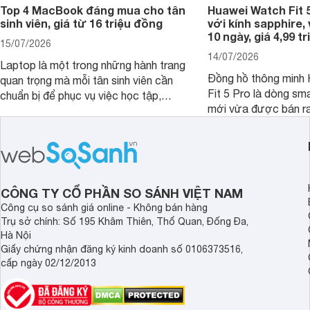
Top 4 MacBook đáng mua cho tân
Huawei Watch Fit 5
sinh viên, giá từ 16 triệu đồng
với kính sapphire, v
10 ngày, giá 4,99 t
15/07/2026
14/07/2026
Laptop là một trong những hành trang
Đồng hồ thông minh
quan trọng mà mỗi tân sinh viên cần
Fit 5 Pro là dòng sm
chuẩn bị để phục vụ việc học tập,
mới vừa được bán ra 
nghiên cứu và cả nhu cầu làm thêm.
Việt Nam năm 2026.
Nếu ưu tiên một thiết bị gọn nhẹ, hiệu
huy thế mạnh từ thế 
năng ổn định, bền bỉ cùng mức giá dễ
thiết kế thời thượng 
tiếp cận, dưới đây là những mẫu
năng hiện đại.
MacBook đáng cân nhắc dành cho
tân sinh viên.
CÔNG TY CỔ PHẦN SO SÁNH VIỆT NAM
Công cụ so sánh giá online - Không bán hàng
Trụ sở chính: Số 195 Khâm Thiên, Thổ Quan, Đống Đa,
Hà Nội
Giấy chứng nhận đăng ký kinh doanh số 0106373516,
cấp ngày 02/12/2013