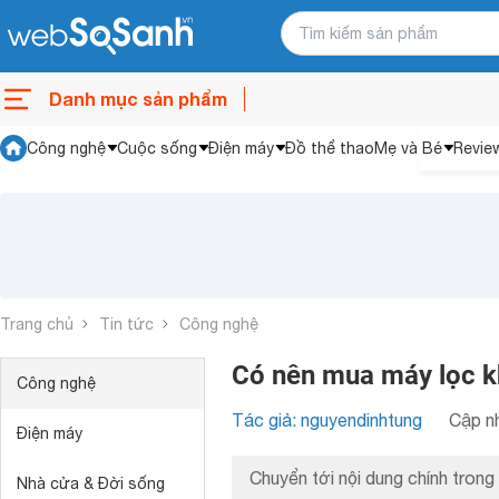
Danh mục sản phẩm
Công nghệ
Cuộc sống
Điện máy
Đồ thể thao
Mẹ và Bé
Revie
Trang chủ
Tin tức
Công nghệ
Có nên mua máy lọc kh
Công nghệ
Tác giả: nguyendinhtung
Cập nh
Điện máy
Chuyển tới nội dung chính trong 
Nhà cửa & Đời sống