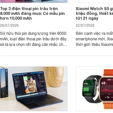
Top 3 điện thoại pin trâu trên
Xiaomi Watch S5 g
8.000 mAh đáng mua: Có mẫu pin
triệu đồng, thiết k
hơn 10.000 mAh
tới 21 ngày
26/07/2026
22/07/2026
Sở hữu thỏi pin dung lượng trên 8000
Bên cạnh việc ra mắt
mAh, loạt điện thoại pin trâu dưới đây
smartphone mới, Xia
sẽ là lựa chọn rất đáng cân nhắc cho
thời giới thiệu Xiao
người dùng Việt.
phiên bản nâng cấp 
dòng đồng hồ thông 
Watch S.