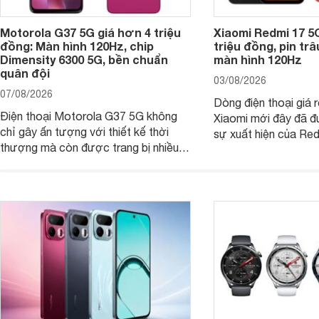
Motorola G37 5G giá hơn 4 triệu
Xiaomi Redmi 17 5
đồng: Màn hình 120Hz, chip
triệu đồng, pin tr
Dimensity 6300 5G, bền chuẩn
màn hình 120Hz
quân đội
03/08/2026
07/08/2026
Dòng điện thoại giá 
Điện thoại Motorola G37 5G không
Xiaomi mới đây đã đ
chỉ gây ấn tượng với thiết kế thời
sự xuất hiện của Re
thượng mà còn được trang bị nhiều
máy đang nhận được
tính năng và công nghệ hiện đại, đáp
của nhiều khách hàng
ứng tốt nhu cầu sử dụng hằng ngày
của người dùng phổ thông.