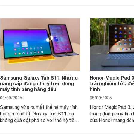
tháng 9/2025 là ví dụ điển hình. Không
mang đến trải nghiệm
chỉ có giá bán hợp lý, sản phẩm còn
cao. Nhưng liệu chiế
hội tụ những trang bị cao cấp hàng
thực sự đáng giá?
đầu, tối ưu trải nghiệm của người sử
dụng.
Samsung Galaxy Tab S11: Những
Honor Magic Pad 3
nâng cấp đáng chú ý trên dòng
trải nghiệm tốt, đ
máy tính bảng hàng đầu
hình
09/09/2025
05/09/2025
Samsung vừa ra mắt thế hệ máy tính
Honor MagicPad 3, v
bảng mới nhất, Galaxy Tab S11, dù
trong dòng máy tính
không quá đột phá so với thế hệ tiền
của Honor mang đến 
nhiệm nhưng những cải tiến tập trung
diện với màn hình lớn
vào hiệu năng xử lý, thiết kế, cùng
mẽ và thời lượng pin