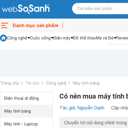
Danh mục sản phẩm
Công nghệ
Cuộc sống
Điện máy
Đồ thể thao
Mẹ và Bé
Revie
Trang chủ
Tin tức
Công nghệ
Máy tính bảng
Có nên mua máy tính 
Điện thoại di động
Tác giả: Nguyễn Oanh
Cập nhật
Máy tính bảng
Chuyển tới nội dung chính trong 
Máy tính - Laptop