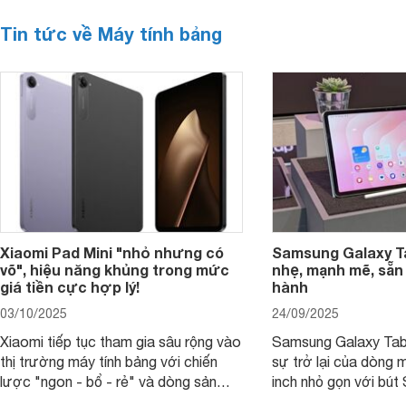
Tin tức về Máy tính bảng
Xiaomi Pad Mini "nhỏ nhưng có
Samsung Galaxy T
võ", hiệu năng khủng trong mức
nhẹ, mạnh mẽ, sẵn
giá tiền cực hợp lý!
hành
03/10/2025
24/09/2025
Xiaomi tiếp tục tham gia sâu rộng vào
Samsung Galaxy Tab
thị trường máy tính bảng với chiến
sự trở lại của dòng 
lược "ngon - bổ - rẻ" và dòng sản
inch nhỏ gọn với bút 
phẩm Xiaomi Pad Mini mới trình làng
hàng loạt tính năng 