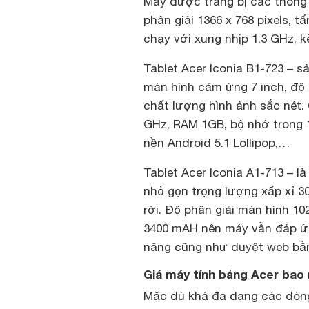
Máy được trang bị các thông 
phân giải 1366 x 768 pixels, t
chạy với xung nhịp 1.3 GHz, 
Tablet Acer Iconia B1-723 – s
màn hình cảm ứng 7 inch, độ p
chất lượng hình ảnh sắc nét. 
GHz, RAM 1GB, bộ nhớ trong 
nền Android 5.1 Lollipop,…
Tablet Acer Iconia A1-713 – là
nhỏ gọn trọng lượng xấp xỉ 3
rời. Độ phân giải màn hình 1
3400 mAH nên máy vẫn đáp ứn
nặng cũng như duyệt web bằn
Giá máy tính bảng Acer bao 
Mặc dù khá đa dạng các dòng