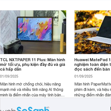
nâng cấp phần mềm hứa hẹn mang
nhiên, màn hình LCD
đến trải nghiệm người dùng liền mạch
để lại một điểm trừ k
và mượt mà hơn.
TCL NXTPAPER 11 Plus: Màn hình
Huawei MatePad 12
mờ tối ưu, phụ kiện đầy đủ và giá
nghiệm toàn diện 
cả hấp dẫn
đọc sách đến bàn 
01/09/2025
01/09/2025
Màn hình mờ chống chói, hiệu năng
Màn hình PaperMatte
mạnh mẽ và nhiều tính năng AI thông
phím đi kèm, và hiệu 
minh là điểm nhấn của máy tính bảng
những điểm nhấn đán
TCL NXTPAPER 11 Plus, một thiết bị
Huawei MatePad 12 
đáng chú ý trong phân khúc tầm
máy tính bảng hướng