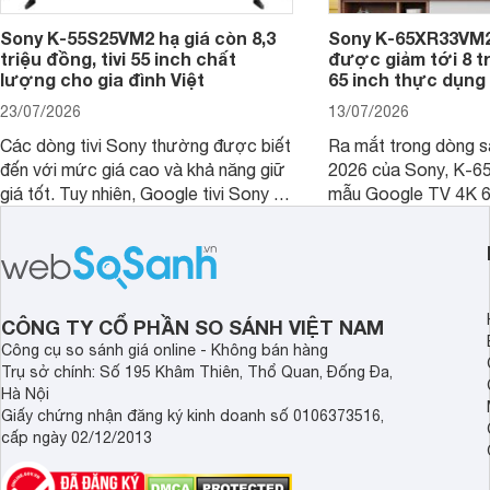
Sony K-55S25VM2 hạ giá còn 8,3
Sony K-65XR33VM2
triệu đồng, tivi 55 inch chất
được giảm tới 8 tr
lượng cho gia đình Việt
65 inch thực dụng
23/07/2026
13/07/2026
Các dòng tivi Sony thường được biết
Ra mắt trong dòng 
đến với mức giá cao và khả năng giữ
2026 của Sony, K-6
giá tốt. Tuy nhiên, Google tivi Sony 55
mẫu Google TV 4K 6
inch K-55S25VM2 lại là một trường
trang bị bộ xử lý XR
hợp đáng chú ý khi có mức giá dễ
tảng Google TV cùng
tiếp cận hơn dù mới ra mắt trong năm
nghệ hỗ trợ nâng cao
2025.
ảnh và âm thanh.
CÔNG TY CỔ PHẦN SO SÁNH VIỆT NAM
Công cụ so sánh giá online - Không bán hàng
Trụ sở chính: Số 195 Khâm Thiên, Thổ Quan, Đống Đa,
Hà Nội
Giấy chứng nhận đăng ký kinh doanh số 0106373516,
cấp ngày 02/12/2013