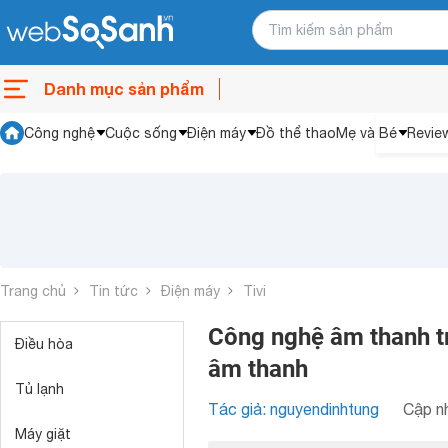
Danh mục sản phẩm
Công nghệ
Cuộc sống
Điện máy
Đồ thể thao
Mẹ và Bé
Revie
Trang chủ
Tin tức
Điện máy
Tivi
Công nghệ âm thanh tr
Điều hòa
âm thanh
Tủ lạnh
Tác giả: nguyendinhtung
Cập nh
Máy giặt