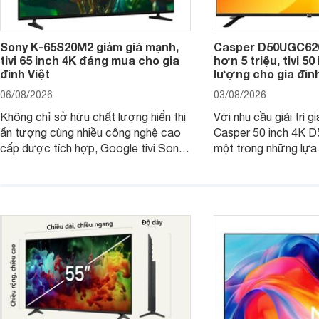
Sony K-65S20M2 giảm giá mạnh,
Casper D50UGC620 
tivi 65 inch 4K đáng mua cho gia
hơn 5 triệu, tivi 5
đình Việt
lượng cho gia đình
06/08/2026
03/08/2026
Không chỉ sở hữu chất lượng hiển thị
Với nhu cầu giải trí gi
ấn tượng cùng nhiều công nghệ cao
Casper 50 inch 4K 
cấp được tích hợp, Google tivi Sony
một trong những lựa
4K 65 inch K-65S20M2 hiện còn đang
trong phân khúc nhờ
được nhiều cửa hàng điện máy giảm
cùng mức giá đang đ
giá sâu.
thống bán lẻ điều ch
hấp dẫn.