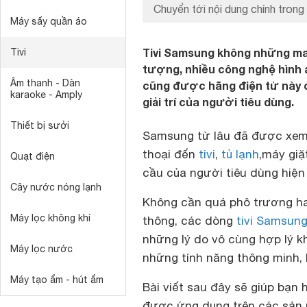
Chuyển tới nội dung chính trong 
Máy sấy quần áo
Tivi Samsung không những man
Tivi
tượng, nhiều công nghệ hình 
Âm thanh - Dàn
cũng được hãng điện tử này c
karaoke - Amply
giải trí của người tiêu dùng.
Thiết bị sưởi
Samsung từ lâu đã được xem l
thoại đến
tivi
,
tủ lạnh
,máy giặ
Quạt điện
cầu của người tiêu dùng hiện 
Cây nước nóng lạnh
Không cần quá phô trương ha
Máy lọc không khí
thông, các dòng
tivi Samsun
những lý do vô cùng hợp lý 
Máy lọc nước
những tính năng thông minh, 
Máy tạo ẩm - hút ẩm
Bài viết sau đây sẽ giúp bạn
được ứng dụng trên các sản 