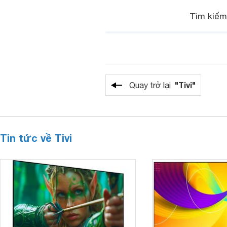
Tìm kiế
"Tivi"
Quay trở lại
Tin tức về Tivi