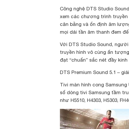
Công nghệ DTS Studio Sound t
xem các chương trình truyền h
cân bằng và ổn định âm lượng
mọi dải tần âm thanh đem đế
Với DTS Studio Sound, ngườ
truyền hình vô cùng ấn tượng 
đạt “chuẩn” sắc nét đầy kinh
DTS Premium Sound 5.1 – giả
Tivi màn hình cong Samsung
số dòng tivi Samsung tầm tr
như H5510, H4303, H5303, FH4