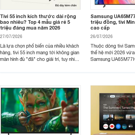
Tivi 55 inch kích thước dài rộng
Samsung UA65M77H
bao nhiêu? Top 4 mẫu giá rẻ 5
triệu đồng, tivi Mi
triệu đáng mua năm 2026
cao cấp
27/07/2026
26/07/2026
Là lựa chọn phổ biến của nhiều khách
Thuộc dòng tivi Sam
hàng, tivi 55 inch mang tới không gian
thế hệ mới 2026 vừa t
màn hình đủ "đã" cho giải trí, tuy nhiên
Samsung UA65M77HA 
việc lựa chọn cũng cần hợp với với
trang
không gian sử dụng. Vậy tivi 55 inch
kích thước dài rộng bao nhiêu cm và
dùng cho phòng bao nhiêu m2?