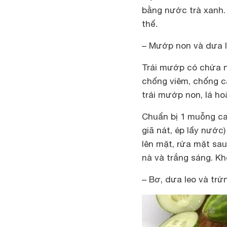
bằng nước trà xanh.
thế.
– Mướp non và dưa 
Trái mướp có chứa nhi
chống viêm, chống c
trái mướp non, lá h
Chuẩn bị 1 muỗng c
giã nát, ép lấy nước
lên mặt, rửa mặt sa
nà và trắng sáng. Kh
– Bơ, dưa leo và trứ