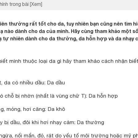
hính trong bài
[Xem]
hiên thường rất tốt cho da, tuy nhiên bạn cũng nên tìm h
nạ nào dành cho da của mình. Hãy cùng tham khảo một s
ạ tự nhiên dành cho da thường, da hỗn hợp và da nhạy 
biết mình thuộc loại da gì hãy tham khảo cách nhận biế
t, da có nhiều dầu: Da dầu
có chỗ bị nhờn (nhất là vùng chữ T): Da hỗn hợp
ng, mỏng, hơi căng: Da khô
y bị dầu, đôi khi hơi nhạy cảm: Da thường
 ngứa, nổi mẩn, đỏ, rát do yếu tố môi trường hoặc mỹ p