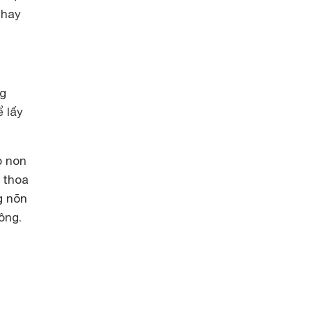
thay
ng
 lấy
p non
i thoa
g nõn
ông.