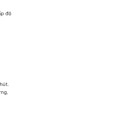
ấp độ
hút.
ỡng,