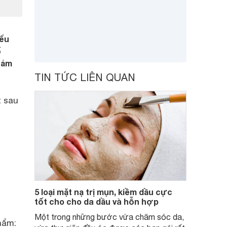
iểu
ố
cảm
TIN TỨC LIÊN QUAN
t sau
5 loại mặt nạ trị mụn, kiềm dầu cực
tốt cho cho da dầu và hỗn hợp
Một trong những bước vừa chăm sóc da,
hẩm: