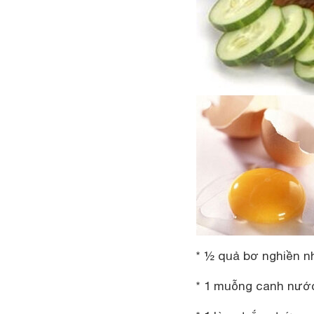
* ½ quả bơ nghiền n
* 1 muỗng canh nước