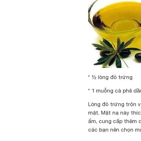
* ½ lòng đỏ trứng
* 1 muỗng cà phê dầu
Lòng đỏ trứng trộn v
mặt. Mặt nạ này thí
ẩm, cung cấp thêm d
các bạn nên chọn mua 