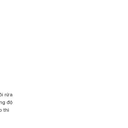
ồi rửa
ằng độ
 thì