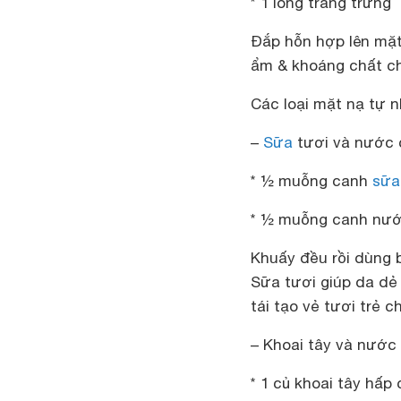
* 1 lòng trắng trứng
Đắp hỗn hợp lên mặt
ẩm & khoáng chất ch
Các loại mặt nạ tự 
–
Sữa
tươi và nước 
* ½ muỗng canh
sữa
* ½ muỗng canh nướ
Khuấy đều rồi dùng b
Sữa tươi giúp da dẻ
tái tạo vẻ tươi trẻ c
– Khoai tây và nước
* 1 củ khoai tây hấp