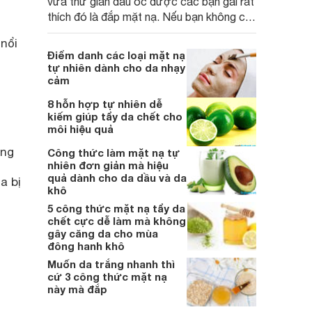
vừa thư giãn đầu óc được các bạn gái rất
thích đó là đắp mặt nạ. Nếu bạn không có
thời gian hoặc không an tâm lắm về
nổi
nguyên liệu tự nhiên thì dưới đây là 5 loại
Điểm danh các loại mặt nạ
mặt nạ trị mụn, kiềm dầu cực tốt cho cho
tự nhiên dành cho da nhạy
da dầu và hỗn hợp.
cảm
8 hỗn hợp tự nhiên dễ
kiếm giúp tẩy da chết cho
môi hiệu quả
ắng
Công thức làm mặt nạ tự
nhiên đơn giản mà hiệu
quả dành cho da dầu và da
a bị
khô
5 công thức mặt nạ tẩy da
chết cực dễ làm mà không
gây căng da cho mùa
đông hanh khô
Muốn da trắng nhanh thì
cứ 3 công thức mặt nạ
này mà đắp