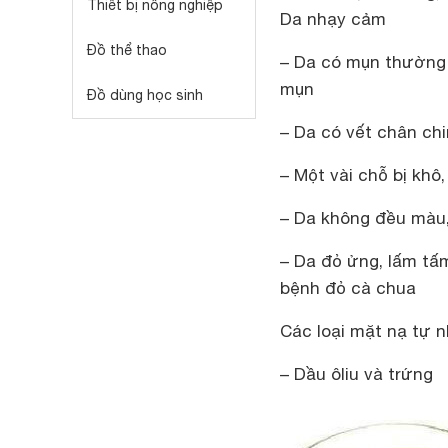
Thiết bị nông nghiệp
Da nhạy cảm
Đồ thể thao
– Da có mụn thường 
mụn
Đồ dùng học sinh
– Da có vết chân ch
– Một vài chỗ bị khô,
– Da không đều màu, 
– Da đỏ ửng, lấm tấm
bệnh đỏ cà chua
Các loại mặt nạ tự 
– Dầu ôliu và trứng