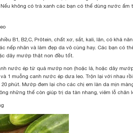
 Nếu không có trà xanh các bạn có thể dùng nước ấm 
leo
ều B1, B2,C, Prôtein, chất xơ, sắt, kali, lân, có khả nă
ác nếp nhăn và làm đẹp da vô cùng hay. Các bạn có thể
oặc dây mướp thật non đều tốt.
anh nước ép từ quả mướp non (hoặc lá, hoặc dây mướ
) và 1 muỗng canh nước ép dưa leo. Trộn lại với nhau rồ
u 20 phút. Mướp đem lại cho các chị em làn da mịn màn
ông những thế còn giúp trị da tàn nhang, viêm lỗ chân l
ng