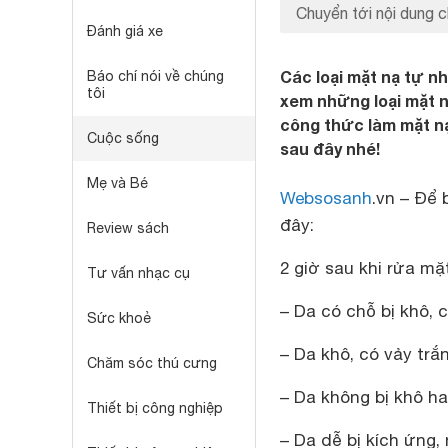
Chuyển tới nội dung c
Đánh giá xe
Các loại mặt nạ tự n
Báo chí nói về chúng
tôi
xem những loại mặt 
công thức làm mặt n
Cuộc sống
sau đây nhé!
Mẹ và Bé
Websosanh
.vn – Để 
đây:
Review sách
2 giờ sau khi rửa mặ
Tư vấn nhạc cụ
– Da có chỗ bị khô, 
Sức khoẻ
– Da khô, có vảy trắ
Chăm sóc thú cưng
– Da không bị khô ha
Thiết bị công nghiệp
– Da dễ bị kích ứng,