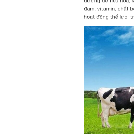
dưỡng dễ tiêu hóa, k
đạm, vitamin, chất 
hoạt động thể lực, tr