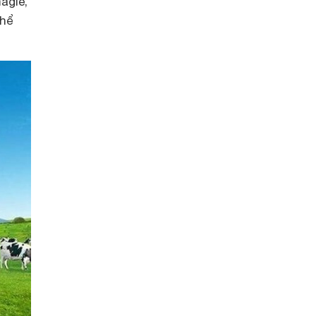
agie,
thể