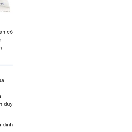
Bạn có
a
m
ủa
h
ên duy
 dinh