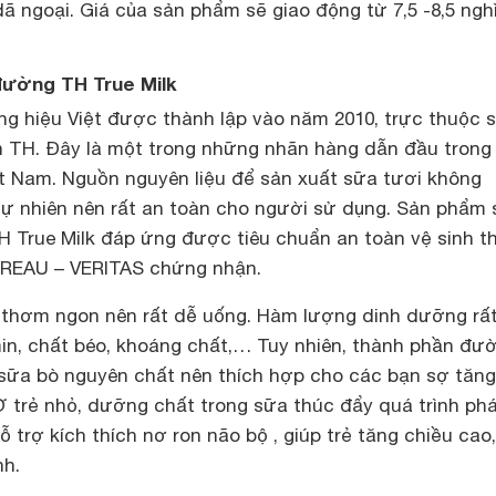
 dã ngoại. Giá của sản phẩm sẽ giao động từ 7,5 -8,5 ngh
đường TH True Milk
ng hiệu Việt được thành lập vào năm 2010, trực thuộc 
n TH. Đây là một trong những nhãn hàng dẫn đầu trong 
ệt Nam. Nguồn nguyên liệu để sản xuất sữa tươi không
ự nhiên nên rất an toàn cho người sử dụng. Sản phẩm
 True Milk đáp ứng được tiêu chuẩn an toàn vệ sinh t
REAU – VERITAS chứng nhận.
 thơm ngon nên rất dễ uống. Hàm lượng dinh dưỡng rất
min, chất béo, khoáng chất,… Tuy nhiên, thành phần đư
ừ sữa bò nguyên chất nên thích hợp cho các bạn sợ tăng
 trẻ nhỏ, dưỡng chất trong sữa thúc đẩy quá trình ph
ỗ trợ kích thích nơ ron não bộ , giúp trẻ tăng chiều cao
nh.