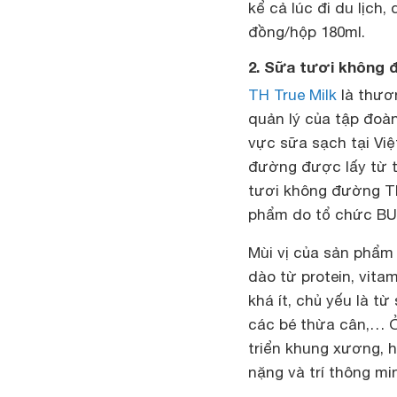
kể cả lúc đi du lịch,
đồng/hộp 180ml.
2. Sữa tươi không 
TH True Milk
là thươ
quản lý của tập đoà
vực sữa sạch tại Vi
đường được lấy từ t
tươi không đường TH
phẩm do tổ chức BU
Mùi vị của sản phẩm
dào từ protein, vita
khá ít, chủ yếu là t
các bé thừa cân,… Ở
triển khung xương, h
nặng và trí thông mi