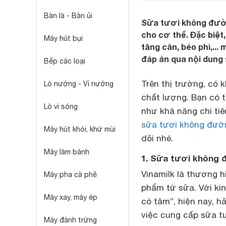
Bàn là - Bàn ủi
Sữa tươi không đườ
cho cơ thể. Đặc biệt
Máy hút bụi
tăng cân, béo phì,...
đáp án qua nội dung 
Bếp các loại
Trên thị trường, có 
Lò nướng - Vỉ nướng
chất lượng. Bạn có 
Lò vi sóng
như khả năng chi tiê
sữa tươi không đườ
Máy hút khói, khử mùi
dõi nhé.
Máy làm bánh
1. Sữa tươi không 
Vinamilk là thương h
Máy pha cà phê
phẩm từ sữa. Với ki
Máy xay, máy ép
có tâm”, hiện nay, h
việc cung cấp sữa tư
Máy đánh trứng