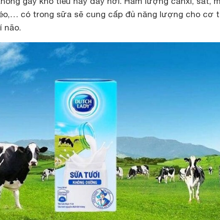
hông gây khó tiêu hay đầy hơi. Hàm lượng canxi, sắt, m
béo,… có trong sữa sẽ cung cấp đủ năng lượng cho cơ 
í não.