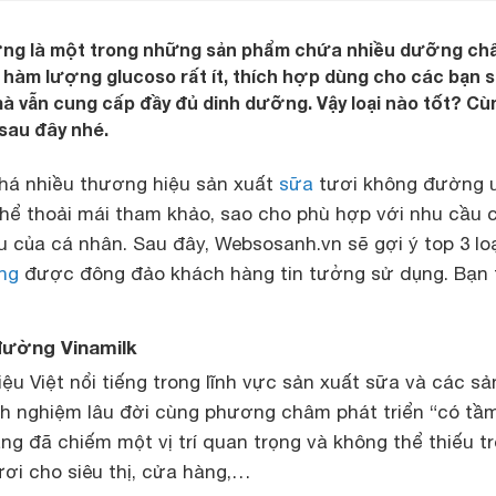
ng là một trong những sản phẩm chứa nhiều dưỡng chấ
, hàm lượng glucoso rất ít, thích hợp dùng cho các bạn 
 mà vẫn cung cấp đầy đủ dinh dưỡng. Vậy loại nào tốt? Cù
sau đây nhé.
khá nhiều thương hiệu sản xuất
sữa
tươi không đường uy
thể thoải mái tham khảo, sao cho phù hợp với nhu cầu 
u của cá nhân. Sau đây, Websosanh.vn sẽ gợi ý top 3 lo
ng
được đông đảo khách hàng tin tưởng sử dụng. Bạn 
đường Vinamilk
iệu Việt nổi tiếng trong lĩnh vực sản xuất sữa và các sả
nh nghiệm lâu đời cùng phương châm phát triển “có tầ
ãng đã chiếm một vị trí quan trọng và không thể thiếu t
ơi cho siêu thị, cửa hàng,…