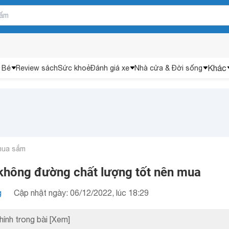
Khác
 Bé
Review sách
Sức khoẻ
Đánh giá xe
Nhà cửa & Đời sống
mua sắm
 không đường chất lượng tốt nên mua
g
Cập nhật ngày: 06/12/2022, lúc 18:29
hính trong bài
[Xem]