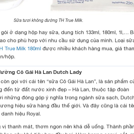
Sữa tươi không đường TH True Milk.
ói ở dạng hộp hay sữa, dung tích 133ml, 180ml, 1l,… 
sao cho phù hợp với nhu cầu sử dụng của mình. Loại sữ
H True Milk 180ml
được nhiều khách hàng mua, giá tha
ìn/hộp.
đường Cô Gái Hà Lan Dutch Lady
òn gọi với cái tên “sữa Cô Gái Hà Lan”, là sản phẩm c
ng đến từ đất nước xinh đẹp – Hà Lan, thuộc tập đoàn
ới những đóng góp ý nghĩa trong ngành sữa sạch, Dutc
ương hiệu sữa hàng đầu thế giới. Và đây cũng là cái t
 danh hiệu Royal.
vị thanh mát, thơm ngon nên khá dễ uống. Thành phần