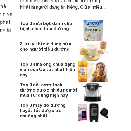
glucose ít, phù hợp với nhiều đối tượng.
 hệ
Nhất là người đang ăn kiêng. Giữa nhiều
thương hiệu sản xuất sữa đặc không
min và
đường, thì loại nào tốt? Cùng tìm câu trả
 phát
Top 3 sữa bột dành cho
lời qua nội dung sau.
bệnh nhân tiểu đường
ay bị
3 lưu ý khi sử dụng sữa
cho người tiểu đường
Top 3 sữa ong chúa dạng
viên của Úc tốt nhất hiện
nay
Top 3 nồi cơm tách
đường được nhiều người
mua sử dụng hiện nay
Top 3 máy đo đường
huyết tốt được ưa
chuộng nhất