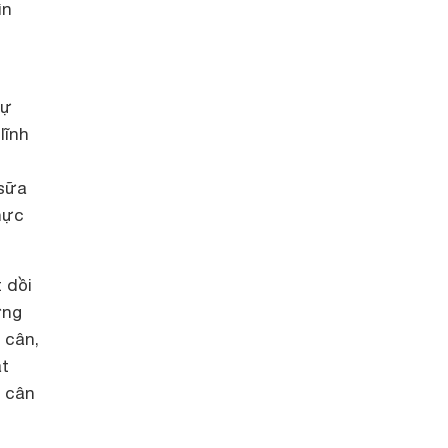
ìn
sự
lĩnh
 sữa
hực
 dồi
ờng
 cân,
át
, cân