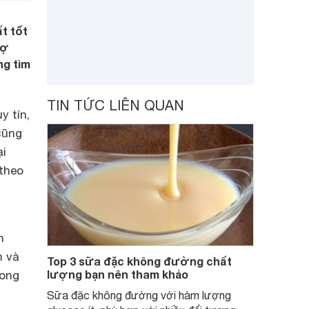
t tốt
sợ
ng tìm
TIN TỨC LIÊN QUAN
 tín,
cũng
ại
theo
n
m và
Top 3 sữa đặc không đường chất
lượng bạn nên tham khảo
rong
Sữa đặc không đường với hàm lượng