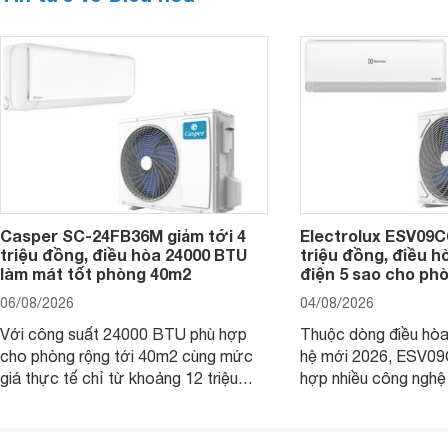
Casper SC-24FB36M giảm tới 4
Electrolux ESV09C6
triệu đồng, điều hòa 24000 BTU
triệu đồng, điều h
làm mát tốt phòng 40m2
điện 5 sao cho ph
06/08/2026
04/08/2026
Với công suất 24000 BTU phù hợp
Thuộc dòng điều hòa 
cho phòng rộng tới 40m2 cùng mức
hệ mới 2026, ESV09
giá thực tế chỉ từ khoảng 12 triệu
hợp nhiều công nghệ 
đồng, Casper SC-24FB36M đang là
nâng cao hiệu quả là
một trong những mẫu điều hòa phổ
điện và vận hành êm 
thông thu hút nhiều sự quan tâm của
thiết bị đang được nh