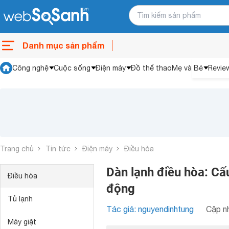
Danh mục sản phẩm
Công nghệ
Cuộc sống
Điện máy
Đồ thể thao
Mẹ và Bé
Revie
Trang chủ
Tin tức
Điện máy
Điều hòa
Dàn lạnh điều hòa: Cấ
Điều hòa
động
Tủ lạnh
Tác giả: nguyendinhtung
Cập nh
Máy giặt