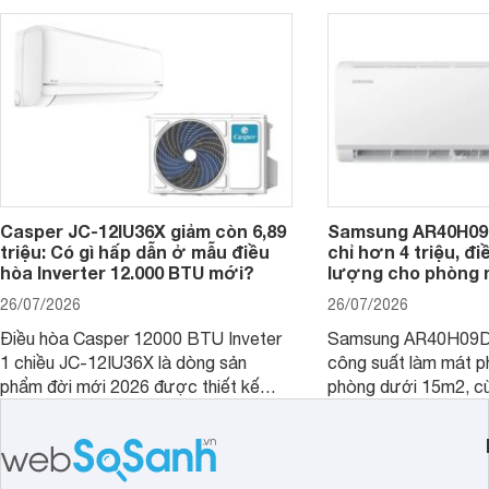
trình sử dụng lâu dài.
hiệu quả, sản phẩm còn được trang bị
nhiều tính năng và công nghệ hiện đại.
Casper JC-12IU36X giảm còn 6,89
Samsung AR40H09
triệu: Có gì hấp dẫn ở mẫu điều
chỉ hơn 4 triệu, đ
hòa Inverter 12.000 BTU mới?
lượng cho phòng 
26/07/2026
26/07/2026
Điều hòa Casper 12000 BTU Inveter
Samsung AR40H09D
1 chiều JC-12IU36X là dòng sản
công suất làm mát p
phẩm đời mới 2026 được thiết kế
phòng dưới 15m2, cù
cho phòng từ 15 - 20m2, không chỉ
lý là lựa chọn rất đ
sở hữu khả năng làm mát tốt mà còn
phòng ngủ, phòng khá
có giá bán rất hợp lý.