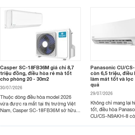
người tiêu dùng Việt.
giá bán rất dễ chịu.
Casper SC-18FB36M giá chỉ 8,7
Panasonic CU/CS-
triệu đồng, điều hòa rẻ mà tốt
còn 6,5 triệu, điề
cho phòng 20 - 30m2
làm mát tốt và lọc 
quả
30/07/2026
29/07/2026
Thuộc dòng điều hòa model 2026
Không chỉ mang lại h
vừa được ra mắt tại thị trường Việt
tốt, điều hòa Panas
Nam, Casper SC-18FB36M sở hữu
CU/CS-N9AKH-8 còn
công suất làm mát 18.000 BTU, phù
với khả năng vận hàn
hợp với các phòng có diện tích từ 20
thụ điện hợp lý và đ
- 30 m2. Bên cạnh khả năng làm mát