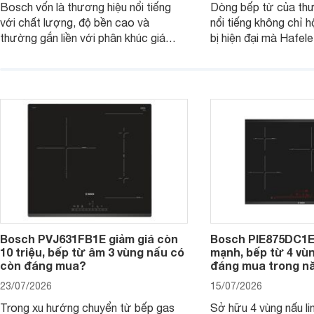
Bosch vốn là thương hiệu nổi tiếng
Dòng bếp từ của th
với chất lượng, độ bền cao và
nổi tiếng không chỉ hộ
thường gắn liền với phân khúc giá
bị hiện đại mà Hafe
cao. Tuy nhiên, trên thị trường hiện
536.61.886 còn đan
nay, mẫu bếp từ Bosch 3 vùng nấu
hàng, siêu thị điện m
PUC61KAA5E lại đang được nhiều
đưa tới lựa chọn ch
đơn vị phân phối với mức giá khá dễ
gia đình.
tiếp cận, thu hút sự quan tâm của
nhiều người tiêu dùng.
Bosch PVJ631FB1E giảm giá còn
Bosch PIE875DC1E
10 triệu, bếp từ âm 3 vùng nấu có
mạnh, bếp từ 4 vù
còn đáng mua?
đáng mua trong n
23/07/2026
15/07/2026
Trong xu hướng chuyển từ bếp gas
Sở hữu 4 vùng nấu li