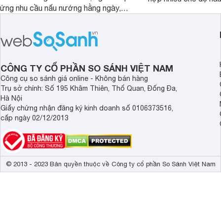
ứng nhu cầu nấu nướng hằng ngày,
ưu hiệu quả sử dụng 
PPI82560MS là một trong những lựa
đây là một số mẫu b
chọn đáng cân nhắc.
vùng nấu đáng mua hi
CÔNG TY CỔ PHẦN SO SÁNH VIỆT NAM
Công cụ so sánh giá online - Không bán hàng
Trụ sở chính: Số 195 Khâm Thiên, Thổ Quan, Đống Đa,
Hà Nội
Giấy chứng nhận đăng ký kinh doanh số 0106373516,
cấp ngày 02/12/2013
© 2013 - 2023 Bản quyền thuộc về Công ty cổ phần So Sánh Việt Nam