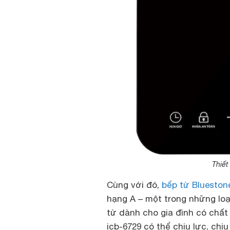
Thiết
Cùng với đó,
bếp từ Blueston
hạng A – một trong những lo
từ dành cho gia đình có chất
icb-6729 có thể chịu lực, chị