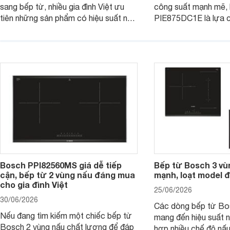
sang bếp từ, nhiều gia đình Việt ưu
công suất mạnh mẽ,
tiên những sản phẩm có hiệu suất nấu
PIE875DC1E là lựa 
nướng cao, độ bền tốt và đến từ các
nhu cầu nấu nướng củ
thương hiệu uy tín. Bosch
thời được trang bị nh
PVJ631FB1E là một trong những
minh và tính năng an 
mẫu bếp đáp ứng tốt các tiêu chí này.
Bosch PPI82560MS giá dễ tiếp
Bếp từ Bosch 3 vù
cận, bếp từ 2 vùng nấu đáng mua
mạnh, loạt model 
cho gia đình Việt
25/06/2026
30/06/2026
Các dòng bếp từ Bo
Nếu đang tìm kiếm một chiếc bếp từ
mang đến hiệu suất 
Bosch 2 vùng nấu chất lượng để đáp
hợp nhiều chế độ nấu