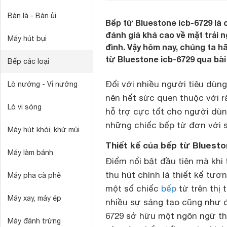
Bàn là - Bàn ủi
Bếp từ Bluestone icb-6729 là
đánh giá khá cao về mặt trải
Máy hút bụi
đình. Vậy hôm nay, chúng ta h
từ Bluestone icb-6729 qua bài
Bếp các loại
Đối với nhiều người tiêu dùn
Lò nướng - Vỉ nướng
nên hết sức quen thuộc với rất
Lò vi sóng
hỗ trợ cực tốt cho người dùng
những chiếc bếp từ đơn với s
Máy hút khói, khử mùi
Thiết kế của bếp từ Bluesto
Máy làm bánh
Điểm nổi bật đầu tiên mà khi
thu hút chính là thiết kế tư
Máy pha cà phê
một số chiếc
bếp
từ trên thị
Máy xay, máy ép
nhiều sự sáng tạo cũng như đ
6729 sở hữu một ngôn ngữ thi
Máy đánh trứng