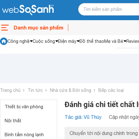
Danh mục sản phẩm
Công nghệ
Cuộc sống
Điện máy
Đồ thể thao
Mẹ và Bé
Revie
Trang chủ
Tin tức
Nhà cửa & Đời sống
Bếp các loại
Đánh giá chi tiết chất
Thiết bị văn phòng
Tác giả: Vũ Thúy
Cập nhật ngày
Nội thất
Chuyển tới nội dung chính trong 
Bình tắm nóng lạnh