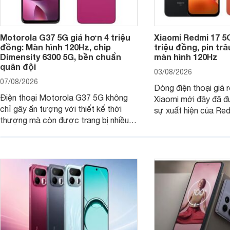
Motorola G37 5G giá hơn 4 triệu
Xiaomi Redmi 17 5
đồng: Màn hình 120Hz, chip
triệu đồng, pin tr
Dimensity 6300 5G, bền chuẩn
màn hình 120Hz
quân đội
03/08/2026
07/08/2026
Dòng điện thoại giá 
Điện thoại Motorola G37 5G không
Xiaomi mới đây đã đ
chỉ gây ấn tượng với thiết kế thời
sự xuất hiện của Re
thượng mà còn được trang bị nhiều
máy đang nhận được
tính năng và công nghệ hiện đại, đáp
của nhiều khách hàng
ứng tốt nhu cầu sử dụng hằng ngày
của người dùng phổ thông.