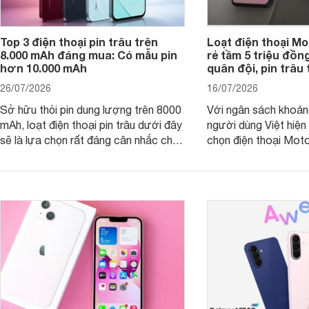
Top 3 điện thoại pin trâu trên
Loạt điện thoại Mo
8.000 mAh đáng mua: Có mẫu pin
rẻ tầm 5 triệu đồn
hơn 10.000 mAh
quân đội, pin trâu
26/07/2026
16/07/2026
Sở hữu thỏi pin dung lượng trên 8000
Với ngân sách khoảng
mAh, loạt điện thoại pin trâu dưới đây
người dùng Việt hiện
sẽ là lựa chọn rất đáng cân nhắc cho
chọn điện thoại Mot
người dùng Việt.
với các nhu cầu sử d
giải trí, chụp ảnh đế
ngày.