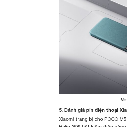
Đán
5. Đánh giá pin điện thoại 
Xiaomi trang bị cho POCO M5
Helio G99 tiết kiệm điện năng