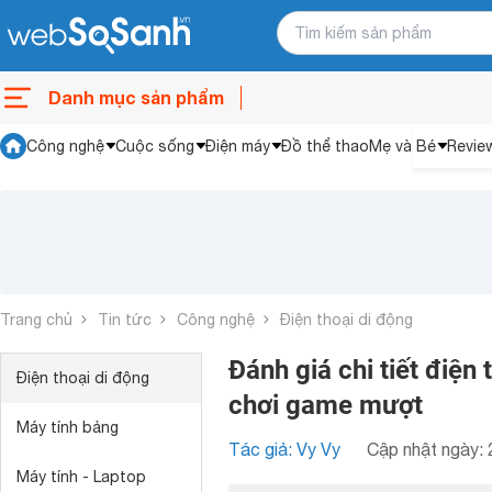
Danh mục sản phẩm
Công nghệ
Cuộc sống
Điện máy
Đồ thể thao
Mẹ và Bé
Revie
Trang chủ
Tin tức
Công nghệ
Điện thoại di động
Đánh giá chi tiết điệ
Điện thoại di động
chơi game mượt
Máy tính bảng
Tác giả: Vy Vy
Cập nhật ngày: 
Máy tính - Laptop