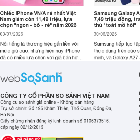
Chiếc iPhone VN/A rẻ nhất Việt
Samsung Galaxy A2
Nam giảm còn 11,49 triệu, lựa
7,49 triệu đồng, tr
chọn "ngon - bổ - rẻ" năm 2026
thủ "toát mồ hôi"
03/07/2026
30/06/2026
Nổi tiếng là thương hiệu gắn liền với
Samsung tiếp tục tập
mức giá cao, nhưng hiện nay iPhone
thực dụng trên các 
đã có nhiều lựa chọn với giá bán hợp
mình, và Galaxy A27
lý hơn, giúp người dùng dễ dàng tiếp
thể hiện rõ định hướ
cận sản phẩm chính hãng.
tới cho người dùng m
lượng với nhiều tran
độ bền bỉ cho nhu cầ
dài.
CÔNG TY CỔ PHẦN SO SÁNH VIỆT NAM
Công cụ so sánh giá online - Không bán hàng
Trụ sở chính: Số 195 Khâm Thiên, Thổ Quan, Đống Đa,
Hà Nội
Giấy chứng nhận đăng ký kinh doanh số 0106373516,
cấp ngày 02/12/2013