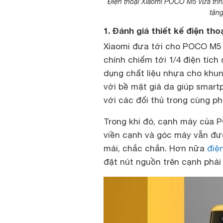
Điện thoại Xiaomi POCO M5 vừa trìn
tặn
1. Đánh giá thiết kế điện t
Xiaomi đưa tới cho POCO M5 
chính chiếm tới 1/4 điện tích
dụng chất liệu nhựa cho khu
với bề mặt giả da giúp smart
với các đối thủ trong cùng ph
Trong khi đó, cạnh máy của
viền cạnh và góc máy vẫn đư
mái, chắc chắn. Hơn nữa
điệ
đặt nút nguồn trên cạnh phải 