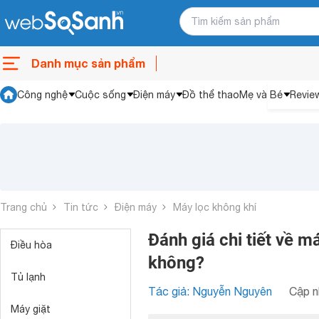
Danh mục sản phẩm
Công nghệ
Cuộc sống
Điện máy
Đồ thể thao
Mẹ và Bé
Revie
Trang chủ
Tin tức
Điện máy
Máy lọc không khí
Đánh giá chi tiết về 
Điều hòa
không?
Tủ lạnh
Tác giả: Nguyễn Nguyên
Cập n
Máy giặt