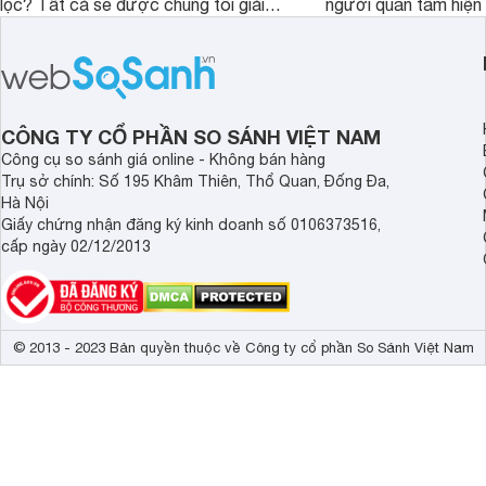
lọc? Tất cả sẽ được chúng tôi giải
người quan tâm hiện 
đáp qua bài viết dưới đây. Cùng đón
viết này, chúng tôi s
đọc nhé.
bạn 4 dòng máy lọc 
Electrolux đang hot h
trường. Hãy cùng th
CÔNG TY CỔ PHẦN SO SÁNH VIỆT NAM
Công cụ so sánh giá online - Không bán hàng
Trụ sở chính: Số 195 Khâm Thiên, Thổ Quan, Đống Đa,
Hà Nội
Giấy chứng nhận đăng ký kinh doanh số 0106373516,
cấp ngày 02/12/2013
© 2013 - 2023 Bản quyền thuộc về Công ty cổ phần So Sánh Việt Nam