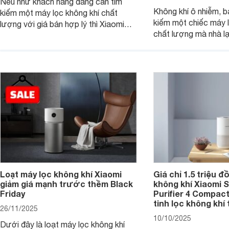
Nếu như khách hàng đang cần tìm
Không khí ô nhiễm, b
kiếm một máy lọc không khí chất
kiếm một chiếc máy l
lượng với giá bán hợp lý thì Xiaomi
chất lượng mà nhà lạ
Mijia Smart Air Purifier 6 chính là một
mèo thì máy lọc khôn
trong những lựa chọn rất đáng cân
Smart Pet Care Air Pu
nhắc hiện nay.
chọn rất đáng cân n
nay.
Loạt máy lọc không khí Xiaomi
Giá chỉ 1.5 triệu đ
giảm giá mạnh trước thềm Black
không khí Xiaomi S
Friday
Purifier 4 Compact 
tinh lọc không khí 
26/11/2025
10/10/2025
Dưới đây là loạt máy lọc không khí