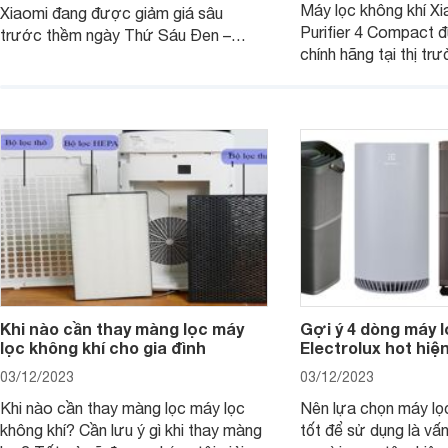
Máy lọc không khí Xi
Xiaomi đang được giảm giá sâu
Purifier 4 Compact 
trước thềm ngày Thứ Sáu Đen –
chính hãng tại thị tr
Black Friday. Với chất lượng tốt và
mức giá rất rẻ, lại có
mức ưu đãi lớn, khách hàng có thể sở
khử mùi tốt cho khô
hữu những sản phẩm đáng mua với
diện tích tới 27m2.
mức giá hấp dẫn chưa từng có.
Khi nào cần thay màng lọc máy
Gợi ý 4 dòng máy l
lọc không khí cho gia đình
Electrolux hot hiệ
03/12/2023
03/12/2023
Khi nào cần thay màng lọc máy lọc
Nên lựa chọn máy lọ
không khí? Cần lưu ý gì khi thay màng
tốt để sử dụng là vấ