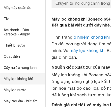
Chuyển tới nội dung chính trong 
Máy sấy quần áo
Máy lọc không khí Boneco p340
Tivi
tiết qua bài viết dưới đây nhé.
Âm thanh - Dàn
karaoke - Amply
Tình trạng
ô nhiễm không khí
Do đó, con người đang tìm c
Thiết bị sưởi
mình. Và
máy lọc không khí
Bo
Quạt điện
gia đình bạn.
Nguồn gốc xuất xứ của máy 
Cây nước nóng lạnh
Máy lọc không khí Boneco p34
Máy lọc không khí
ứng dụng công nghệ lọc kết 
ion hóa mật độ cao, loại bỏ h
Máy lọc nước
để luồng khí sạch tươi mới lư
Máy tạo ẩm - hút ẩm
Đánh giá chi tiết về máy lọ