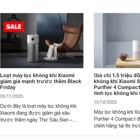
Smart Pet Care Air Pu
nhắc hiện nay.
chọn rất đáng cân n
nay.
Loạt máy lọc không khí Xiaomi
Giá chỉ 1.5 triệu đ
giảm giá mạnh trước thềm Black
không khí Xiaomi S
Friday
Purifier 4 Compact 
tinh lọc không khí 
26/11/2025
10/10/2025
Dưới đây là loạt máy lọc không khí
Máy lọc không khí Xi
Xiaomi đang được giảm giá sâu
Purifier 4 Compact 
trước thềm ngày Thứ Sáu Đen –
chính hãng tại thị tr
Black Friday. Với chất lượng tốt và
mức giá rất rẻ, lại có
mức ưu đãi lớn, khách hàng có thể sở
khử mùi tốt cho khô