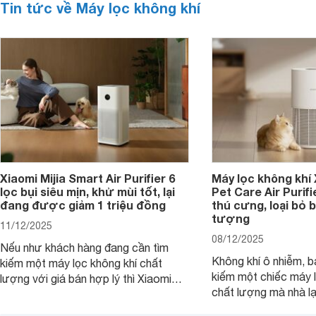
Tin tức về Máy lọc không khí
Xiaomi Mijia Smart Air Purifier 6
Máy lọc không khí
lọc bụi siêu mịn, khử mùi tốt, lại
Pet Care Air Purifi
đang được giảm 1 triệu đồng
thú cưng, loại bỏ b
tượng
11/12/2025
08/12/2025
Nếu như khách hàng đang cần tìm
Không khí ô nhiễm, b
kiếm một máy lọc không khí chất
kiếm một chiếc máy l
lượng với giá bán hợp lý thì Xiaomi
chất lượng mà nhà lạ
Mijia Smart Air Purifier 6 chính là một
mèo thì máy lọc khôn
trong những lựa chọn rất đáng cân