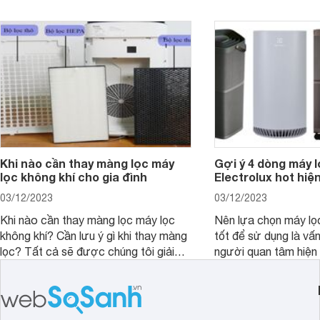
hữu những sản phẩm đáng mua với
diện tích tới 27m2.
mức giá hấp dẫn chưa từng có.
Khi nào cần thay màng lọc máy
Gợi ý 4 dòng máy l
lọc không khí cho gia đình
Electrolux hot hiệ
03/12/2023
03/12/2023
Khi nào cần thay màng lọc máy lọc
Nên lựa chọn máy lọ
không khí? Cần lưu ý gì khi thay màng
tốt để sử dụng là vấ
lọc? Tất cả sẽ được chúng tôi giải
người quan tâm hiện 
đáp qua bài viết dưới đây. Cùng đón
viết này, chúng tôi s
đọc nhé.
bạn 4 dòng máy lọc 
Electrolux đang hot h
trường. Hãy cùng th