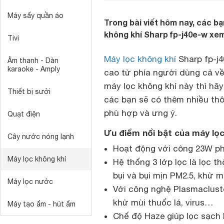
Máy sấy quần áo
Trong bài viết hôm nay, các bạ
không khí Sharp fp-j40e-w xe
Tivi
Máy lọc không khí
Sharp fp-j
Âm thanh - Dàn
karaoke - Amply
cao từ phía người dùng cả về
máy lọc không khí này thì hã
Thiết bị sưởi
các bạn sẽ có thêm nhiều thô
phù hợp và ưng ý.
Quạt điện
Ưu điểm nổi bật của máy lọc
Cây nước nóng lạnh
Hoạt động với công 23W ph
Máy lọc không khí
Hệ thống 3 lớp lọc là lọc t
bụi và bụi mịn PM2.5, khử m
Máy lọc nước
Với công nghệ Plasmacluste
khử mùi thuốc lá, virus…
Máy tạo ẩm - hút ẩm
Chế độ Haze giúp lọc sạch