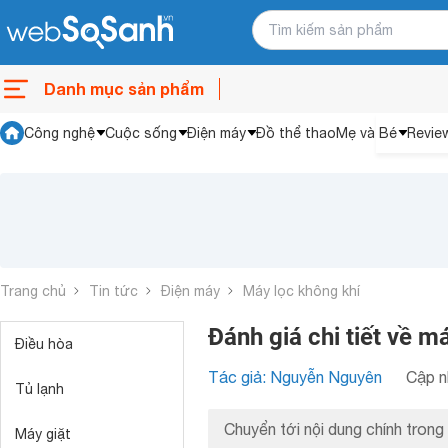
Danh mục sản phẩm
Công nghệ
Cuộc sống
Điện máy
Đồ thể thao
Mẹ và Bé
Revie
Trang chủ
Tin tức
Điện máy
Máy lọc không khí
Đánh giá chi tiết về m
Điều hòa
Tác giả: Nguyễn Nguyên
Cập n
Tủ lạnh
Chuyển tới nội dung chính trong 
Máy giặt