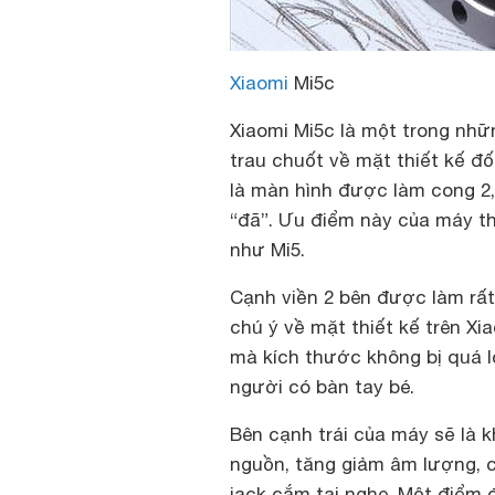
Xiaomi
Mi5c
Xiaomi Mi5c là một trong nh
trau chuốt về mặt thiết kế đ
là màn hình được làm cong 2,
“đã”. Ưu điểm này của máy th
như Mi5.
Cạnh viền 2 bên được làm rấ
chú ý về mặt thiết kế trên X
mà kích thước không bị quá l
người có bàn tay bé.
Bên cạnh trái của máy sẽ là 
nguồn, tăng giảm âm lượng, 
jack cắm tai nghe. Một điểm