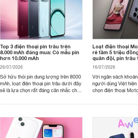
Top 3 điện thoại pin trâu trên
Loạt điện thoại Mo
8.000 mAh đáng mua: Có mẫu pin
rẻ tầm 5 triệu đồn
hơn 10.000 mAh
quân đội, pin trâu
26/07/2026
16/07/2026
Sở hữu thỏi pin dung lượng trên 8000
Với ngân sách khoảng
mAh, loạt điện thoại pin trâu dưới đây
người dùng Việt hiện
sẽ là lựa chọn rất đáng cân nhắc cho
chọn điện thoại Mot
người dùng Việt.
với các nhu cầu sử d
giải trí, chụp ảnh đế
ngày.