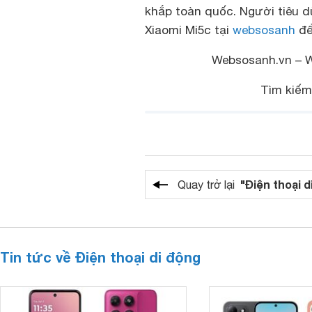
khắp toàn quốc. Người tiêu dù
Xiaomi Mi5c tại
websosanh
để 
Websosanh.vn – 
Tìm kiế
"Điện thoại d
Quay trở lại
Tin tức về Điện thoại di động