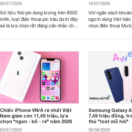
26/07/2026
16/07/2026
Sở hữu thỏi pin dung lượng trên 8000
Với ngân sách khoảng
mAh, loạt điện thoại pin trâu dưới đây
người dùng Việt hiện
sẽ là lựa chọn rất đáng cân nhắc cho
chọn điện thoại Mot
người dùng Việt.
với các nhu cầu sử d
giải trí, chụp ảnh đế
ngày.
Chiếc iPhone VN/A rẻ nhất Việt
Samsung Galaxy A2
Nam giảm còn 11,49 triệu, lựa
7,49 triệu đồng, tr
chọn "ngon - bổ - rẻ" năm 2026
thủ "toát mồ hôi"
03/07/2026
30/06/2026