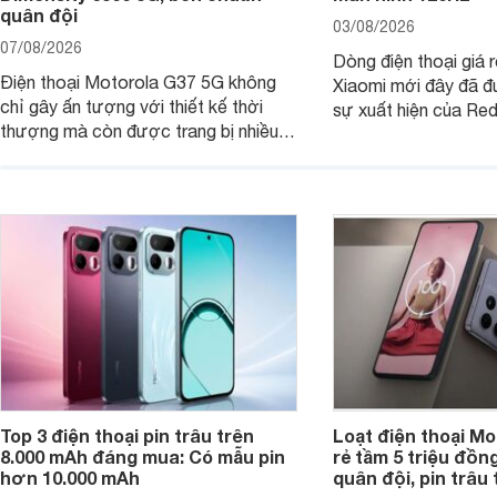
quân đội
03/08/2026
07/08/2026
Dòng điện thoại giá 
Điện thoại Motorola G37 5G không
Xiaomi mới đây đã đ
chỉ gây ấn tượng với thiết kế thời
sự xuất hiện của Re
thượng mà còn được trang bị nhiều
máy đang nhận được
tính năng và công nghệ hiện đại, đáp
của nhiều khách hàng
ứng tốt nhu cầu sử dụng hằng ngày
của người dùng phổ thông.
Top 3 điện thoại pin trâu trên
Loạt điện thoại Mo
8.000 mAh đáng mua: Có mẫu pin
rẻ tầm 5 triệu đồn
hơn 10.000 mAh
quân đội, pin trâu