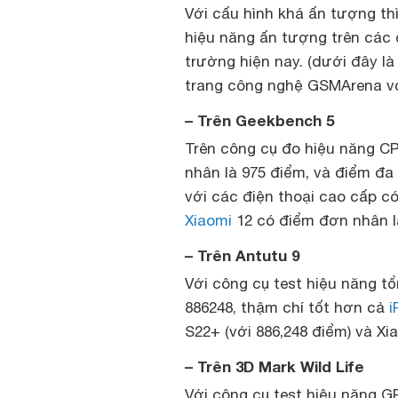
Với cấu hình khá ấn tượng th
hiệu năng ấn tượng trên các c
trường hiện nay. (dưới đây l
trang công nghệ GSMArena vớ
– Trên Geekbench 5
Trên công cụ đo hiệu năng CP
nhân là 975 điểm, và điểm đa
với các điện thoại cao cấp có
Xiaomi
12 có điểm đơn nhân là
– Trên Antutu 9
Với công cụ test hiệu năng tổ
886248, thậm chí tốt hơn cả
i
S22+ (với 886,248 điểm) và Xia
– Trên 3D Mark Wild Life
Với công cụ test hiệu năng GP