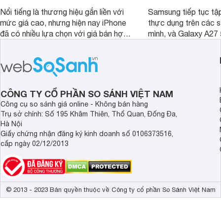
Nổi tiếng là thương hiệu gắn liền với
Samsung tiếp tục tập
mức giá cao, nhưng hiện nay iPhone
thực dụng trên các 
đã có nhiều lựa chọn với giá bán hợp
mình, và Galaxy A27
lý hơn, giúp người dùng dễ dàng tiếp
thể hiện rõ định hướ
cận sản phẩm chính hãng.
tới cho người dùng m
lượng với nhiều tran
độ bền bỉ cho nhu cầ
dài.
CÔNG TY CỔ PHẦN SO SÁNH VIỆT NAM
Công cụ so sánh giá online - Không bán hàng
Trụ sở chính: Số 195 Khâm Thiên, Thổ Quan, Đống Đa,
Hà Nội
Giấy chứng nhận đăng ký kinh doanh số 0106373516,
cấp ngày 02/12/2013
© 2013 - 2023 Bản quyền thuộc về Công ty cổ phần So Sánh Việt Nam