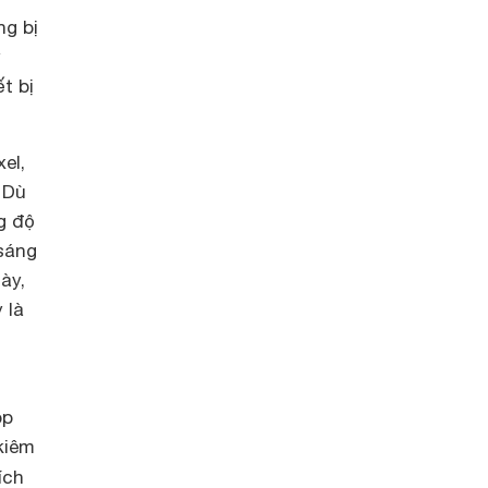
ng bị
y
t bị
el,
 Dù
g độ
 sáng
ày,
 là
op
kiêm
ích