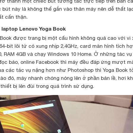
trở thành một chiếc bút tương tác trực tiếp trên bàn c
c bút này là không thể gắn vào thân máy nên dễ thất lạ
t cẩn thận.
ên laptop Lenovo Yoga Book
Book được trang bị một cấu hình không quá cao với vi 
64-bit lõi tứ có xung nhịp 2,4GHz, card màn hình tích h
00, RAM 4GB và chạy Windows 10 Home. Ở những tác vụ
đọc báo, online Facebook thì máy đều đáp ứng mượt m
a các tác vụ nặng hơn như Photoshop thì Yoga Book tỏ
vào đó, máy nhanh chóng nóng lên ở phần bản lề, hơi k
hiết bị lên đùi trong quá trình sử dụng.