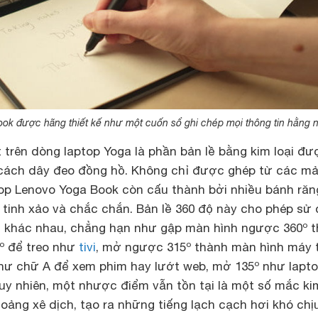
ok được hãng thiết kế như một cuốn sổ ghi chép mọi thông tin hằng 
 trên dòng laptop Yoga là phần bản lề bằng kim loại đư
 cách dây đeo đồng hồ. Không chỉ được ghép từ các m
ptop Lenovo Yoga Book còn cấu thành bởi nhiều bánh răn
rất tinh xảo và chắc chắn. Bản lề 360 độ này cho phép sử
 khác nhau, chẳng hạn như gập màn hình ngược 360º 
0º để treo như
tivi
, mở ngược 315º thành màn hình máy 
ư chữ A để xem phim hay lướt web, mở 135º như lapto
y nhiên, một nhược điểm vẫn tồn tại là một số mắc kim
hoảng xê dịch, tạo ra những tiếng lạch cạch hơi khó chịu