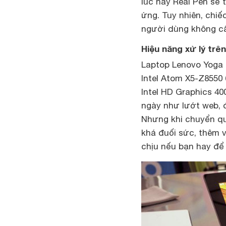
lúc này Real Pen sẽ 
ứng. Tuy nhiên, chiế
người dùng không cấ
Hiệu năng xử lý tr
Laptop Lenovo Yoga 
Intel Atom X5-Z8550 
Intel HD Graphics 4
ngày như lướt web, 
Nhưng khi chuyển qu
khá đuối sức, thêm 
chịu nếu bạn hay để t