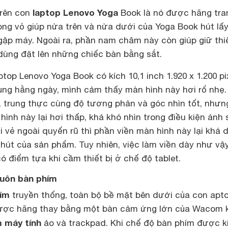
laptop Lenovo Yoga
trên con
Book là nó được hãng tra
ng vỏ giúp nửa trên và nửa dưới của Yoga Book hút lấ
gập máy. Ngoài ra, phần nam châm này còn giúp giữ thiế
dùng đặt lên những chiếc bàn bằng sắt.
top Lenovo Yoga Book có kích 10,1 inch 1.920 x 1.200 pix
dụng hằng ngày, mình cảm thấy màn hình này hơi rổ nhẹ.
, trung thực cùng độ tương phản và góc nhìn tốt, nhưn
hình này lại hơi thấp, khá khó nhìn trong điều kiện ánh
 vẻ ngoài quyến rũ thì phần viền màn hình này lại khá d
hút của sản phẩm. Tuy nhiên, việc làm viền dày như vậy
 điểm tựa khi cầm thiết bị ở chế độ tablet.
uôn bàn phím
ím
truyền thống, toàn bộ bề mặt bên dưới của con apt
ược hãng thay bằng một bàn cảm ứng lớn của Wacom 
 máy tính
ảo và trackpad. Khi chế độ bàn phím được k