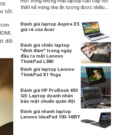
một trong những mẫu laptop cao cấp với
hợp
thiết kế mỏng nhẹ ấn tượng được nhiều
ì tốt.
người đánh giá cao của thương hiệu
Lenovo. Cùng tham khảo chi tiết hơn
Đánh giá laptop Aspire E5
 con
những thông số liên quan nhé.
giá rẻ của Acer
HDMI,
t đối
Đánh giá chiếc laptop
"đình đám" trong ngày
đầu ra mắt Lenovo
ThinkPad L380
Đánh giá laptop Lenovo
ThinkPad X1 Yoga
Đánh giá HP ProBook 450
G5: Laptop doanh nhân
bảo mật chuẩn quân đội
Đánh giá nhanh laptop
Lenovo IdeaPad 100-14IBY