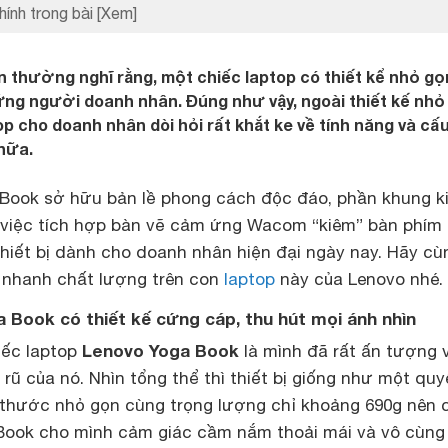
hính trong bài
[Xem]
 thường nghĩ rằng, một chiếc laptop có thiết kể nhỏ gọ
ng người doanh nhân. Đúng như vậy, ngoài thiết kế nhỏ
op cho doanh nhân dòi hỏi rất khắt ke về tính năng và cấ
nữa.
Book sở hữu bản lề phong cách độc đáo, phần khung k
 việc tích hợp bàn vẽ cảm ứng Wacom “kiêm” bàn phím 
thiết bị dành cho doanh nhân hiện đại ngày nay. Hãy cù
 nhanh chất lượng trên con
laptop
này của Lenovo nhé.
 Book có thiết kế cứng cáp, thu hút mọi ánh nhìn
Lenovo Yoga Book
iếc laptop
là mình đã rất ấn tượng 
rũ của nó. Nhìn tổng thể thì thiết bị giống như một quy
ch thước nhỏ gọn cùng trọng lượng chỉ khoảng 690g nên 
Book cho mình cảm giác cầm nắm thoải mái và vô cùng 