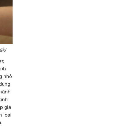
ngày
ợc
ảnh
g nhỏ
 dụng
thành
tính
p giá
 loại
.