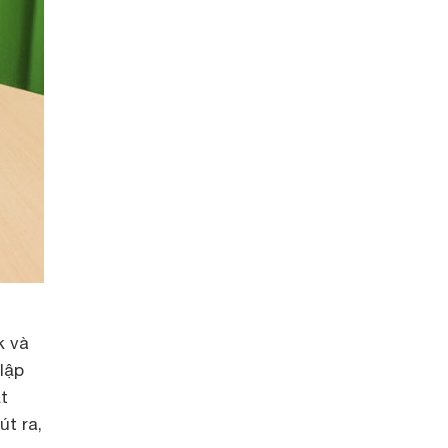
k và
lập
t
út ra,