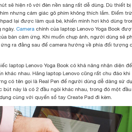
nút sẽ hiện rõ với đèn nền sáng rất dễ dùng. Dù thiết bị
 phím nhưng cảm giác gõ phím không thích lắm. Điểm tr
chpad lại được làm quá bé, khiến mình hơi khó dùng tro
g ngày.
Camera
chính của laptop Lenovo Yoga Book đượ
 của bàn cảm ứng. Khi muốn chụp ảnh, người dùng sẽ ph
ứng ra đằng sau để camera hướng về phía đối tượng 
iếc laptop Lenovo Yoga Book có khả năng nhận diện đ
n khác nhau. Hãng laptop Lenovo cũng rất chu đáo khi
ng có tên gọi là Real Pen để người dùng dễ dàng sử dụ
c bút này là có 2 đầu ngòi khác nhau, trong đó một đầu
 dụng cùng với quyển sổ tay Create Pad đi kèm.