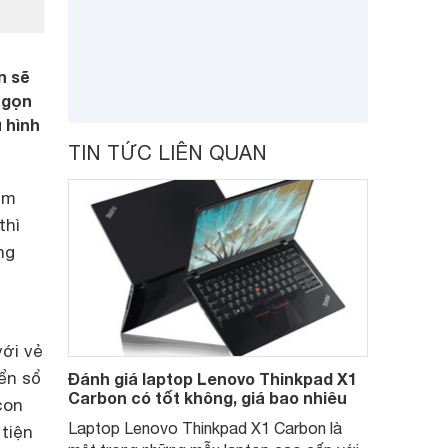
n sẽ
 gọn
u hình
TIN TỨC LIÊN QUAN
im
thì
ng
với vẻ
ển sổ
Đánh giá laptop Lenovo Thinkpad X1
Carbon có tốt không, giá bao nhiêu
con
Laptop Lenovo Thinkpad X1 Carbon là
tiện