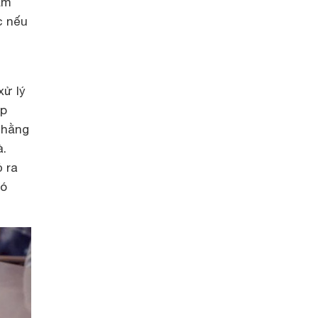
ảm
c nếu
xử lý
ợp
 hằng
à.
 ra
hó