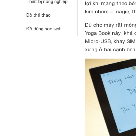
Thiết bị nông nghiệp
lợi khi mang theo b
kim nhôm – magie, th
Đồ thể thao
Dù cho máy rất mỏn
Đồ dùng học sinh
Yoga Book này khá đ
Micro-USB, khay SIM
xứng ở hai cạnh bên