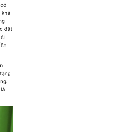
 có
ừ khá
ng
c đặt
ải
cần
ến
 tặng
ng.
 là