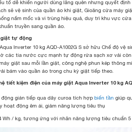
u tố dễ khiến người dùng lãng quên nhưng quyết định
ch sẽ vệ sinh của quần áo khi giặt, Gioăng cửa máy giặ
ống nấm mốc và vi trùng hiệu quả, duy trì khu vực cửa
 khuẩn truyền sang quần áo.
 giặt tự động
Aqua Inverter 10 kg AQD-A1002G S sở hữu Chế độ vệ si
nhờ các tia nước cực mạnh tự động rửa sạch xơ vải còn
 máy giặt sau mỗi lần giặt, công nghệ phun kép thông m
ải bám vào quần áo trong chu kỳ giặt tiếp theo.
ệ tiết kiệm điện của máy giặt Aqua Inverter 10 kg A
động gián tiếp qua dây curoa tích hợp
biến tần
giúp q
áy hoạt động êm ái, giảm năng lượng tiêu thụ
,4 Wh / kg, tương ứng với nhãn năng lượng tiêu chuẩn 5