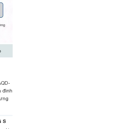
QD-
a đình
hưng
G S