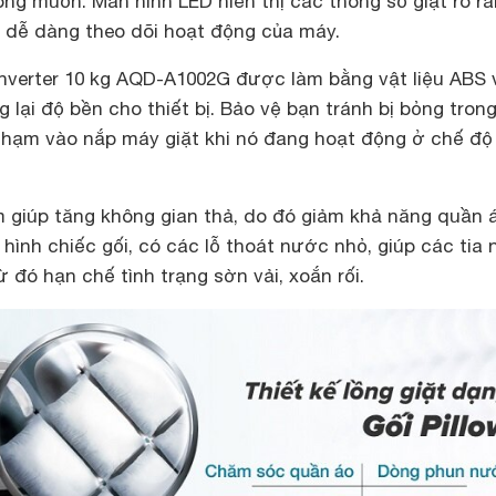
ng muốn. Màn hình LED hiển thị các thông số giặt rõ r
g dễ dàng theo dõi hoạt động của máy.
nverter 10 kg AQD-A1002G được làm bằng vật liệu ABS 
 lại độ bền cho thiết bị. Bảo vệ bạn tránh bị bỏng tron
chạm vào nắp máy giặt khi nó đang hoạt động ở chế độ 
m giúp tăng không gian thả, do đó giảm khả năng quần á
kế hình chiếc gối, có các lỗ thoát nước nhỏ, giúp các tia
 đó hạn chế tình trạng sờn vải, xoắn rối.