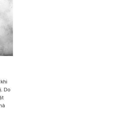
khi
ị. Do
ặt
 mà