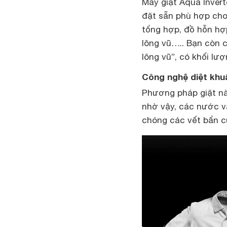
Máy giặt Aqua Inver
đặt sẵn phù hợp cho
tổng hợp, đồ hỗn hợp
lông vũ….. Bạn còn c
lông vũ”, có khối lượ
Công nghệ diệt khu
Phương pháp giặt nà
nhờ vậy, các nước và
chóng các vết bẩn cứ