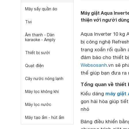
Máy sấy quần áo
Máy giặt Aqua Invert
thiện với người dùng
Tivi
Aqua Inverter 10 k
Âm thanh - Dàn
karaoke - Amply
bị công nghệ Refresh
trạng xoắn rối quần 
Thiết bị sưởi
đảm bảo cho thiết bị
Websosanh
.vn sẽ ph
Quạt điện
thể giúp bạn đưa ra
Cây nước nóng lạnh
Tổng quan về thiết
Máy lọc không khí
máy giặt 
Kiểu dáng
gọn hài hòa giúp tiế
Máy lọc nước
nhỏ
Máy tạo ẩm - hút ẩm
Bảng điều khiển bằn