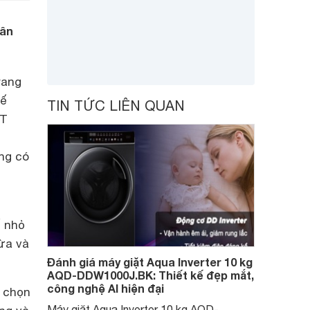
hân
rang
hế
TIN TỨC LIÊN QUAN
BT
ọng có
ế nhỏ
vừa và
Đánh giá máy giặt Aqua Inverter 10 kg
AQD-DDW1000J.BK: Thiết kế đẹp mắt,
công nghệ AI hiện đại
n chọn
Máy giặt Aqua Inverter 10 kg AQD-