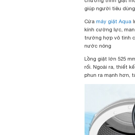
chương trình giặt mo
giúp người tiêu dùn
Cửa
máy giặt Aqua
I
kính cường lực, mang
trường hợp vô tình 
nước nóng
Lồng giặt lớn 525 m
rối. Ngoài ra, thiết 
phun ra mạnh hơn, từ