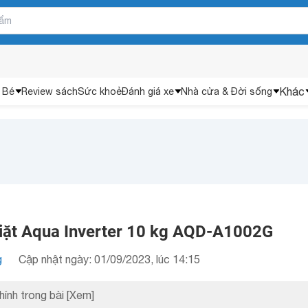
Khác
 Bé
Review sách
Sức khoẻ
Đánh giá xe
Nhà cửa & Đời sống
iặt Aqua Inverter 10 kg AQD-A1002G
g
Cập nhật ngày: 01/09/2023, lúc 14:15
hính trong bài
[Xem]