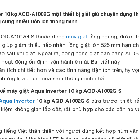
er 10 kg AQD-A1002G một thiết bị giặt giũ chuyên dụng t
 cùng nhiều tiện ích thông minh
g AQD-A1002G S thuộc dòng
máy giặt
lồng ngang, được t
 giúp giảm thiểu nếp nhăn, lồng giặt lớn 525 mm hạn c
áo sau khi giặt. Ngoài ra, công nghệ giặt cân bằng AI D
 hoạt động ổn định, vận hành êm ái. Bài viết này
ân tích chi tiết hơn về các tính năng tiện ích trên, hy v
 những lựa chọn mua sắm thông minh nhất
 kế máy giặt Aqua Inverter 10 kg AQD-A1002G S
Aqua Inverter
10 kg AQD-A1002G S
cửa trước, thiết k
t kiệm không gian lắp đặt, rất phù hợp cho các căn hộ 
g tiếng Việt thân thiện với người dùng kết hợp núm vặ