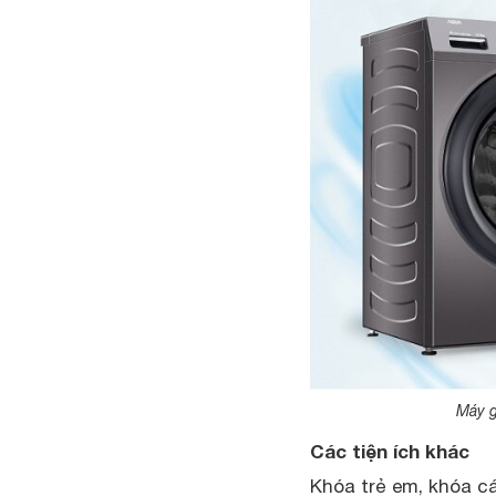
Máy g
Các tiện ích khác
Khóa trẻ em, khóa c