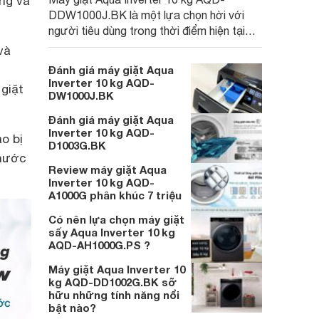
àng và
DDW1000J.BK là một lựa chọn hời với
người tiêu dùng trong thời điểm hiện tại
với trang bị cao cấp từ thiết kế, động cơ
và
máy giặt tiết kiệm điện và tính năng giặt
g
Đánh giá máy giặt Aqua
giũ thông minh.
Inverter 10 kg AQD-
giặt
DW1000J.BK
Đánh giá máy giặt Aqua
Inverter 10 kg AQD-
o bị
D1003G.BK
 nước
Review máy giặt Aqua
Inverter 10 kg AQD-
A1000G phân khúc 7 triệu
Có nên lựa chọn máy giặt
sấy Aqua Inverter 10 kg
AQD-AH1000G.PS ?
Máy giặt Aqua Inverter 10
kg AQD-DD1002G.BK sỡ
hữu những tính năng nổi
bật nào?