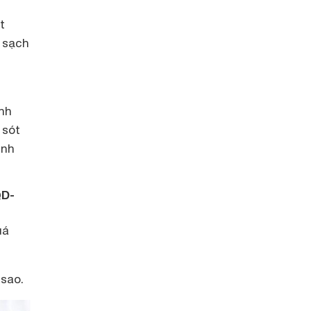
t
 sạch
nh
 sót
inh
QD-
uá
 sao.