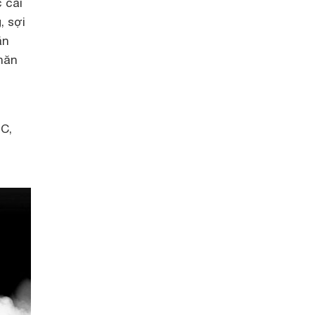
 cài
, sợi
ăn
chăn
 C,