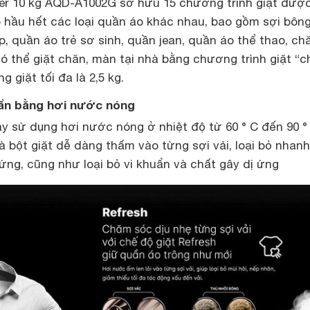
ter 10 kg AQD-A1002G sở hữu 15 chương trình giặt được
 hầu hết các loại quần áo khác nhau, bao gồm sợi bông
, quần áo trẻ sơ sinh, quần jean, quần áo thể thao, ch
ó thể giặt chăn, màn tại nhà bằng chương trình giặt “
ng giặt tối đa là 2,5 kg.
ẩn bằng hơi nước nóng
y sử dụng hơi nước nóng ở nhiệt độ từ 60 ° C đến 90 °
 bột giặt dễ dàng thấm vào từng sợi vải, loại bỏ nhanh
ng, cũng như loại bỏ vi khuẩn và chất gây dị ứng