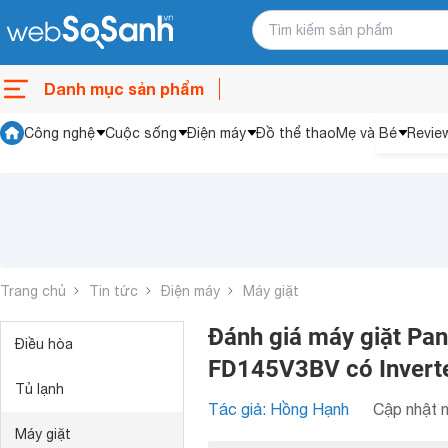
Danh mục sản phẩm
Công nghệ
Cuộc sống
Điện máy
Đồ thể thao
Mẹ và Bé
Revie
Trang chủ
Tin tức
Điện máy
Máy giặt
Đánh giá máy giặt Pan
Điều hòa
FD145V3BV có Inverte
Tủ lạnh
Tác giả: Hồng Hạnh
Cập nhật n
Máy giặt