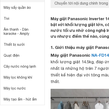
Chuyển tới nội dung chính trong 
Máy sấy quần áo
Máy giặt Panasonic Inverter 1
Tivi
bật với khối lượng giặt lớn, c
Âm thanh - Dàn
nước tối ưu nhờ công nghệ In
karaoke - Amply
ưu nhược điểm thế nào, cùng tì
Thiết bị sưởi
1. Giới thiệu máy giặt Pana
Máy giặt Panasonic
NA-FD14
Quạt điện
khối lượng giặt 14.5kg, đáp ứ
Cây nước nóng lạnh
nhất là những hộ trên 7 ngườ
thiết kế hiện đại với tông mà
Máy lọc không khí
thất.
Máy lọc nước
Máy tạo ẩm - hút ẩm