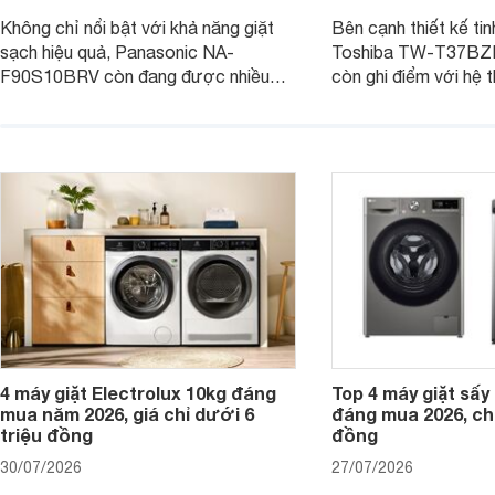
Không chỉ nổi bật với khả năng giặt
Bên cạnh thiết kế tin
sạch hiệu quả, Panasonic NA-
Toshiba TW-T37B
F90S10BRV còn đang được nhiều
còn ghi điểm với hệ 
đại lý bán với mức giá hấp dẫn, trở
giặt hiện đại, mang 
thành lựa chọn phù hợp cho các gia
sạch hiệu quả, giảm 
đình Việt đang tìm kiếm một mẫu máy
vệ quần áo tốt hơn s
giặt cửa trên 9kg.
giặt.
4 máy giặt Electrolux 10kg đáng
Top 4 máy giặt sấy 
mua năm 2026, giá chỉ dưới 6
đáng mua 2026, chỉ
triệu đồng
đồng
30/07/2026
27/07/2026