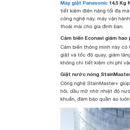
Máy giặt Panasonic
14.5 Kg 
tiết kiệm điện năng tối đa mà
công nghệ này, máy vận hành 
thoải mái cho gia đình bạn.
Cảm biến Econavi giảm hao p
Cảm biến thông minh này có t
giặt và tốc độ quay, giảm lã
không chỉ tiết kiệm chi phí v
Giặt nước nóng StainMaster
Công nghệ StainMaster+ giúp
hôi, dầu mỡ nhờ nhiệt độ nướ
khuẩn, đảm bảo quần áo luôn 