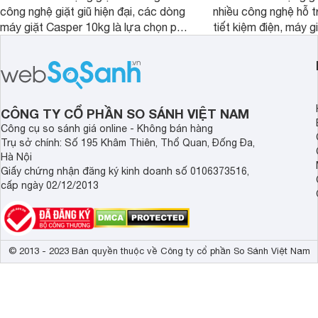
công nghệ giặt giũ hiện đại, các dòng
nhiều công nghệ hỗ t
máy giặt Casper 10kg là lựa chọn phù
tiết kiệm điện, máy 
hợp cho những gia đình đông thành
M1000FV(MK) là lựa
viên.
nhắc cho các gia đình
bán hiện đã giảm đán
CÔNG TY CỔ PHẦN SO SÁNH VIỆT NAM
Công cụ so sánh giá online - Không bán hàng
Trụ sở chính: Số 195 Khâm Thiên, Thổ Quan, Đống Đa,
Hà Nội
Giấy chứng nhận đăng ký kinh doanh số 0106373516,
cấp ngày 02/12/2013
© 2013 - 2023 Bản quyền thuộc về Công ty cổ phần So Sánh Việt Nam