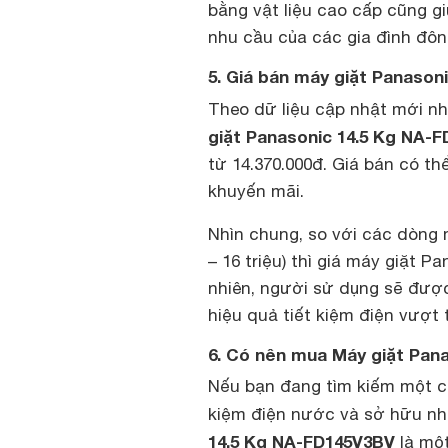
bằng vật liệu cao cấp cũng g
nhu cầu của các gia đình đôn
5. Giá bán máy giặt Panason
Theo dữ liệu cập nhật mới nhấ
giặt Panasonic 14.5 Kg NA-
từ 14.370.000đ. Giá bán có th
khuyến mãi.
Nhìn chung, so với các dòng 
– 16 triệu) thì giá máy giặt 
nhiên, người sử dụng sẽ được
hiệu quả tiết kiệm điện vượt 
6. Có nên mua Máy giặt Pa
Nếu bạn đang tìm kiếm một 
kiệm điện nước và sở hữu nhiề
14.5 Kg NA-FD145V3BV
là một