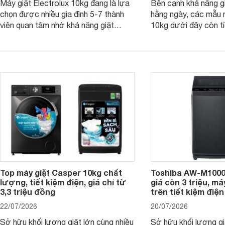
Máy giặt Electrolux 10kg đang là lựa
Bên cạnh khả năng g
chọn được nhiều gia đình 5-7 thành
hằng ngày, các mẫu 
viên quan tâm nhờ khả năng giặt
10kg dưới đây còn t
được lượng quần áo lớn, tích hợp
năng sấy khô tiện lợi,
nhiều công nghệ chăm sóc vải và
pháp hữu ích cho gia
mức giá ngày càng dễ tiếp cận. Dưới
ngày mưa kéo dài h
đây là 4 mẫu máy giặt Electrolux 10kg
đặc trưng tại nước t
nổi bật trong tầm giá 5–6 triệu đồng.
Top máy giặt Casper 10kg chất
Toshiba AW-M1000
lượng, tiết kiệm điện, giá chỉ từ
giá còn 3 triệu, má
3,3 triệu đồng
trên tiết kiệm điện
22/07/2026
20/07/2026
Sở hữu khối lượng giặt lớn cùng nhiều
Sở hữu khối lượng gi