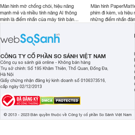
Màn hình mờ chống chói, hiệu năng
Màn hình PaperMatte
mạnh mẽ và nhiều tính năng AI thông
phím đi kèm, và hiệu 
minh là điểm nhấn của máy tính bảng
những điểm nhấn đán
TCL NXTPAPER 11 Plus, một thiết bị
Huawei MatePad 12 
đáng chú ý trong phân khúc tầm
máy tính bảng hướng
trung.
đọc sách và làm việc 
CÔNG TY CỔ PHẦN SO SÁNH VIỆT NAM
Công cụ so sánh giá online - Không bán hàng
Trụ sở chính: Số 195 Khâm Thiên, Thổ Quan, Đống Đa,
Hà Nội
Giấy chứng nhận đăng ký kinh doanh số 0106373516,
cấp ngày 02/12/2013
© 2013 - 2023 Bản quyền thuộc về Công ty cổ phần So Sánh Việt Nam