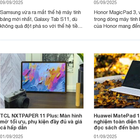
09/09/2025
05/09/2025
Samsung vừa ra mắt thế hệ máy tính
Honor MagicPad 3, v
bảng mới nhất, Galaxy Tab S11, dù
trong dòng máy tính
không quá đột phá so với thế hệ tiền
của Honor mang đến 
nhiệm nhưng những cải tiến tập trung
diện với màn hình lớn
vào hiệu năng xử lý, thiết kế, cùng
mẽ và thời lượng pin
nâng cấp phần mềm hứa hẹn mang
nhiên, màn hình LCD
đến trải nghiệm người dùng liền mạch
để lại một điểm trừ k
và mượt mà hơn.
TCL NXTPAPER 11 Plus: Màn hình
Huawei MatePad 12
mờ tối ưu, phụ kiện đầy đủ và giá
nghiệm toàn diện 
cả hấp dẫn
đọc sách đến bàn 
01/09/2025
01/09/2025