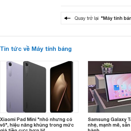
"Máy tính bả
Quay trở lại
Tin tức về Máy tính bảng
Xiaomi Pad Mini "nhỏ nhưng có
Samsung Galaxy T
võ", hiệu năng khủng trong mức
nhẹ, mạnh mẽ, sẵn
giá tiền cực hợp lý!
hành