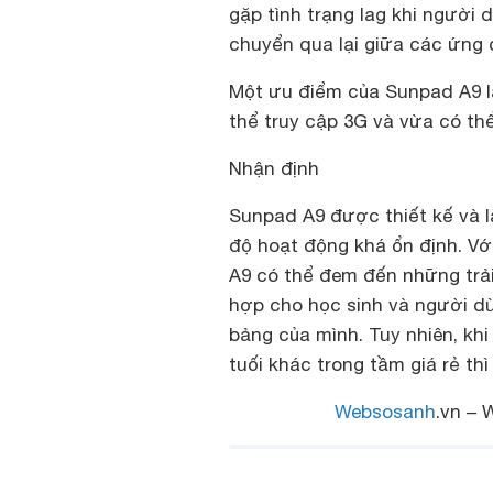
gặp tình trạng lag khi người
chuyển qua lại giữa các ứng 
Một ưu điểm của Sunpad A9 là
thể truy cập 3G và vừa có thể
Nhận định
Sunpad A9 được thiết kế và 
độ hoạt động khá ổn định. V
A9 có thể đem đến những trả
hợp cho học sinh và người d
bảng của mình. Tuy nhiên, kh
tuối khác trong tầm giá rẻ th
Websosanh
.vn – 