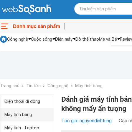
Danh mục sản phẩm
Công nghệ
Cuộc sống
Điện máy
Đồ thể thao
Mẹ và Bé
Revie
Trang chủ
Tin tức
Công nghệ
Máy tính bảng
Đánh giá máy tính bảng
Điện thoại di động
không mấy ấn tượng
Máy tính bảng
Tác giả: nguyendinhtung
Cập nh
Máy tính - Laptop