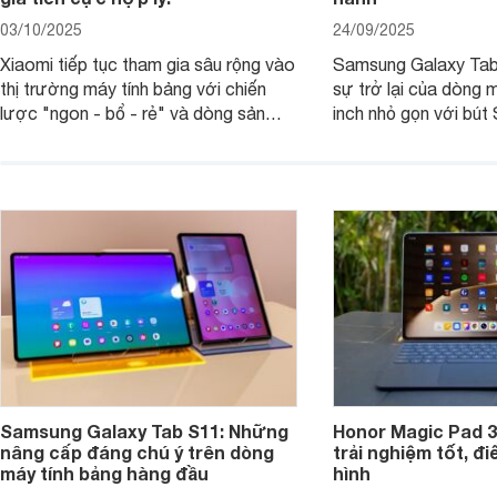
03/10/2025
24/09/2025
Xiaomi tiếp tục tham gia sâu rộng vào
Samsung Galaxy Tab
thị trường máy tính bảng với chiến
sự trở lại của dòng 
lược "ngon - bổ - rẻ" và dòng sản
inch nhỏ gọn với bút 
phẩm Xiaomi Pad Mini mới trình làng
hàng loạt tính năng 
tháng 9/2025 là ví dụ điển hình. Không
mang đến trải nghiệm
chỉ có giá bán hợp lý, sản phẩm còn
cao. Nhưng liệu chiế
hội tụ những trang bị cao cấp hàng
thực sự đáng giá?
đầu, tối ưu trải nghiệm của người sử
dụng.
Samsung Galaxy Tab S11: Những
Honor Magic Pad 3
nâng cấp đáng chú ý trên dòng
trải nghiệm tốt, đ
máy tính bảng hàng đầu
hình