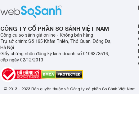
thời điểm mới mở bán, mang lại tỷ lệ
gia đình.
giá trị/chi phí hấp dẫn hơn cho người
dùng đang tìm kiếm một mẫu máy rửa
bát cao cấp.
CÔNG TY CỔ PHẦN SO SÁNH VIỆT NAM
Công cụ so sánh giá online - Không bán hàng
Trụ sở chính: Số 195 Khâm Thiên, Thổ Quan, Đống Đa,
Hà Nội
Giấy chứng nhận đăng ký kinh doanh số 0106373516,
cấp ngày 02/12/2013
© 2013 - 2023 Bản quyền thuộc về Công ty cổ phần So Sánh Việt Nam