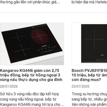
thường gắn liền với phân khúc giá
bị hiện đại mà Hafe
cao. Tuy nhiên, trên thị trường hiện
536.61.886 còn đan
nay, mẫu bếp từ Bosch 3 vùng nấu
hàng, siêu thị điện m
PUC61KAA5E lại đang được nhiều
đưa tới lựa chọn ch
đơn vị phân phối với mức giá khá dễ
gia đình.
tiếp cận, thu hút sự quan tâm của
nhiều người tiêu dùng.
Kangaroo KG446i giảm còn 2,75
Bosch PVJ631FB1E
triệu đồng, bếp từ hồng ngoại 3
10 triệu, bếp từ â
vùng nấu thực dụng cho gia đình
còn đáng mua?
28/07/2026
23/07/2026
Sở hữu 3 vùng nấu độc lập kết hợp
Trong xu hướng chuy
cùng vùng nấu hồng ngoại, bếp từ
sang bếp từ, nhiều gi
Kangaroo KG446i mang tới lựa chọn
tiên những sản phẩm 