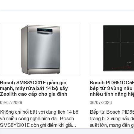
đáng cân nhắc cho nhu cầu nấu
nướng cao, độ bền t
nướng tại gia đình. Hiện sản phẩm
thương hiệu uy tín. 
cũng đang được giảm giá khá sâu tại
PVJ631FB1E là một 
nhiều cửa hàng, đại lý.
mẫu bếp đáp ứng tốt 
Bosch SMS8YCI01E giảm giá
Bosch PID651DC5E 
mạnh, máy rửa bát 14 bộ sấy
bếp từ 3 vùng nấu 
Zeolith cao cấp cho gia đình
nhiều tính năng hi
09/07/2026
06/07/2026
Không chỉ nổi bật với dung tích 14 bộ
Bếp từ Bosch PID
và nhiều công nghệ hiện đại, Bosch
trang bị 3 vùng nấu 
SMS8YCI01E còn ghi điểm khi giá
suất lớn, mang đến g
bán thực tế đã giảm đáng kể so với
nướng linh hoạt và h