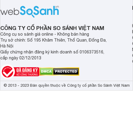
thời điểm mới mở bán, mang lại tỷ lệ
gia đình.
giá trị/chi phí hấp dẫn hơn cho người
dùng đang tìm kiếm một mẫu máy rửa
bát cao cấp.
CÔNG TY CỔ PHẦN SO SÁNH VIỆT NAM
Công cụ so sánh giá online - Không bán hàng
Trụ sở chính: Số 195 Khâm Thiên, Thổ Quan, Đống Đa,
Hà Nội
Giấy chứng nhận đăng ký kinh doanh số 0106373516,
cấp ngày 02/12/2013
© 2013 - 2023 Bản quyền thuộc về Công ty cổ phần So Sánh Việt Nam