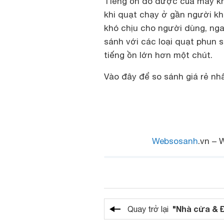
Tiếng ồn đo được của máy kh
khi quạt chạy ở gần người k
khó chịu cho người dùng, nga
sánh với các loại quạt phun 
tiếng ồn lớn hơn một chút.
Vào đây để so sánh giá rẻ nh
Websosanh
.vn – 
"Nhà cửa & 
Quay trở lại