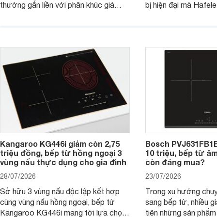
thường gắn liền với phân khúc giá
bị hiện đại mà Hafe
cao. Tuy nhiên, trên thị trường hiện
536.61.886 còn đan
nay, mẫu bếp từ Bosch 3 vùng nấu
hàng, siêu thị điện m
PUC61KAA5E lại đang được nhiều
đưa tới lựa chọn ch
đơn vị phân phối với mức giá khá dễ
gia đình.
tiếp cận, thu hút sự quan tâm của
nhiều người tiêu dùng.
Kangaroo KG446i giảm còn 2,75
Bosch PVJ631FB1E
triệu đồng, bếp từ hồng ngoại 3
10 triệu, bếp từ â
vùng nấu thực dụng cho gia đình
còn đáng mua?
28/07/2026
23/07/2026
Sở hữu 3 vùng nấu độc lập kết hợp
Trong xu hướng chuy
cùng vùng nấu hồng ngoại, bếp từ
sang bếp từ, nhiều gi
Kangaroo KG446i mang tới lựa chọn
tiên những sản phẩm 