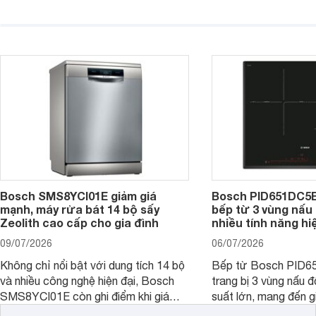
đáng cân nhắc cho nhu cầu nấu
nướng cao, độ bền t
nướng tại gia đình. Hiện sản phẩm
thương hiệu uy tín. 
cũng đang được giảm giá khá sâu tại
PVJ631FB1E là một 
nhiều cửa hàng, đại lý.
mẫu bếp đáp ứng tốt 
Bosch SMS8YCI01E giảm giá
Bosch PID651DC5E 
mạnh, máy rửa bát 14 bộ sấy
bếp từ 3 vùng nấu 
Zeolith cao cấp cho gia đình
nhiều tính năng hi
09/07/2026
06/07/2026
Không chỉ nổi bật với dung tích 14 bộ
Bếp từ Bosch PID
và nhiều công nghệ hiện đại, Bosch
trang bị 3 vùng nấu 
SMS8YCI01E còn ghi điểm khi giá
suất lớn, mang đến g
bán thực tế đã giảm đáng kể so với
nướng linh hoạt và h