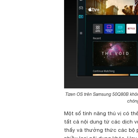
Tizen OS trên Samsung 50Q80B không
chóng
Một số tính năng thú vị có t
tất cả nội dung từ các dịch v
thấy và thưởng thức các bộ p