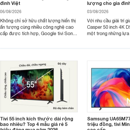
đình Việt
lượng cho gia đình
06/08/2026
03/08/2026
Không chỉ sở hữu chất lượng hiển thị
Với nhu cầu giải trí gi
ấn tượng cùng nhiều công nghệ cao
Casper 50 inch 4K 
cấp được tích hợp, Google tivi Sony
một trong những lựa
4K 65 inch K-65S20M2 hiện còn đang
trong phân khúc nhờ
được nhiều cửa hàng điện máy giảm
cùng mức giá đang đ
giá sâu.
thống bán lẻ điều ch
hấp dẫn.
Tivi 55 inch kích thước dài rộng
Samsung UA65M77H
bao nhiêu? Top 4 mẫu giá rẻ 5
triệu đồng, tivi Mi
triệu đáng mua năm 2026
cao cấp