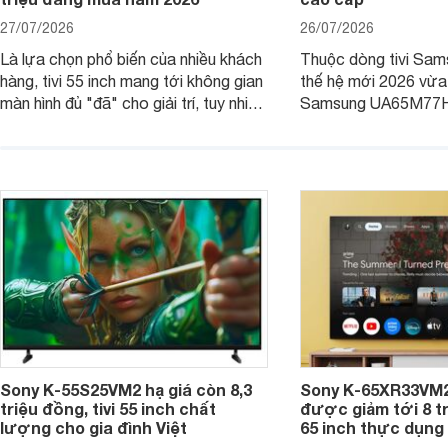
27/07/2026
26/07/2026
Là lựa chọn phổ biến của nhiều khách
Thuộc dòng tivi Sam
hàng, tivi 55 inch mang tới không gian
thế hệ mới 2026 vừa t
màn hình đủ "đã" cho giải trí, tuy nhiên
Samsung UA65M77HA 
việc lựa chọn cũng cần hợp với với
trang
không gian sử dụng. Vậy tivi 55 inch
kích thước dài rộng bao nhiêu cm và
dùng cho phòng bao nhiêu m2?
Sony K-55S25VM2 hạ giá còn 8,3
Sony K-65XR33VM2
triệu đồng, tivi 55 inch chất
được giảm tới 8 tr
lượng cho gia đình Việt
65 inch thực dụng