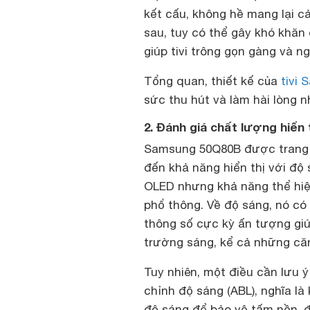
kết cấu, không hề mang lại c
sau, tuy có thể gây khó khăn 
giúp tivi trông gọn gàng và n
Tổng quan, thiết kế của
tivi
sức thu hút và làm hài lòng n
2. Đánh giá chất lượng hiể
Samsung 50Q80B được trang 
đến khả năng hiển thị với đ
OLED nhưng khả năng thể hiện
phổ thông. Về độ sáng, nó có t
thông số cực kỳ ấn tượng giúp
trường sáng, kể cả những căn
Tuy nhiên, một điều cần lưu ý
chỉnh độ sáng (ABL), nghĩa là 
độ sáng để bảo vệ tấm nền, đ