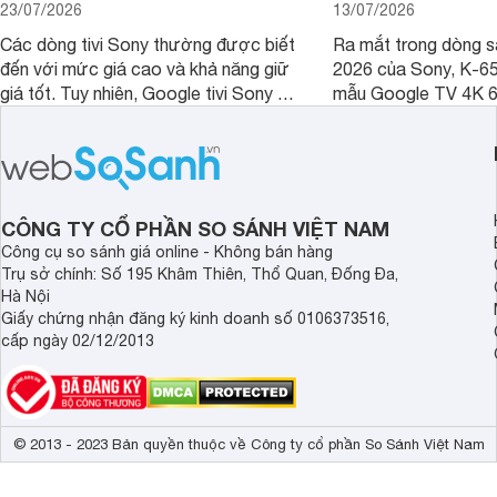
23/07/2026
13/07/2026
Các dòng tivi Sony thường được biết
Ra mắt trong dòng 
đến với mức giá cao và khả năng giữ
2026 của Sony, K-6
giá tốt. Tuy nhiên, Google tivi Sony 55
mẫu Google TV 4K 6
inch K-55S25VM2 lại là một trường
trang bị bộ xử lý XR
hợp đáng chú ý khi có mức giá dễ
tảng Google TV cùng
tiếp cận hơn dù mới ra mắt trong năm
nghệ hỗ trợ nâng cao
2025.
ảnh và âm thanh.
CÔNG TY CỔ PHẦN SO SÁNH VIỆT NAM
Công cụ so sánh giá online - Không bán hàng
Trụ sở chính: Số 195 Khâm Thiên, Thổ Quan, Đống Đa,
Hà Nội
Giấy chứng nhận đăng ký kinh doanh số 0106373516,
cấp ngày 02/12/2013
© 2013 - 2023 Bản quyền thuộc về Công ty cổ phần So Sánh Việt Nam