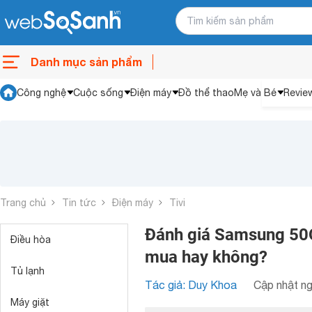
Danh mục sản phẩm
Công nghệ
Cuộc sống
Điện máy
Đồ thể thao
Mẹ và Bé
Revie
Trang chủ
Tin tức
Điện máy
Tivi
Đánh giá Samsung 50Q
Điều hòa
mua hay không?
Tủ lạnh
Tác giả: Duy Khoa
Cập nhật ng
Máy giặt