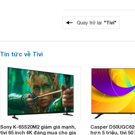
"Tivi"
Quay trở lại
Tin tức về Tivi
Sony K-65S20M2 giảm giá mạnh,
Casper D50UGC620 
tivi 65 inch 4K đáng mua cho gia
hơn 5 triệu, tivi 5