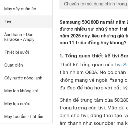
Chuyển tới nội dung chính trong 
Máy sấy quần áo
Samsung 50Q80B ra mắt năm 20
Tivi
được nhiều sự chú ý nhờ trải n
Âm thanh - Dàn
năm 2025 này, liệu những giá 
karaoke - Amply
còn 11 triệu đồng hay không?
Thiết bị sưởi
1. Tổng quan thiết kế tivi 
Thiết kế tổng quan của
tivi 
Quạt điện
tiền nhiệm Q80A. Nó có chân 
Cây nước nóng lạnh
không mang vẻ ngoài “sang 
đủ đẹp để hòa hợp với bất kỳ
Máy lọc không khí
Chân đế trung tâm của 50Q80
Máy lọc nước
trọng lượng của tivi. Mặc dù
định cho tivi, đồng thời tạo 
Máy tạo ẩm - hút ẩm
âm thanh như soundbar mà kh