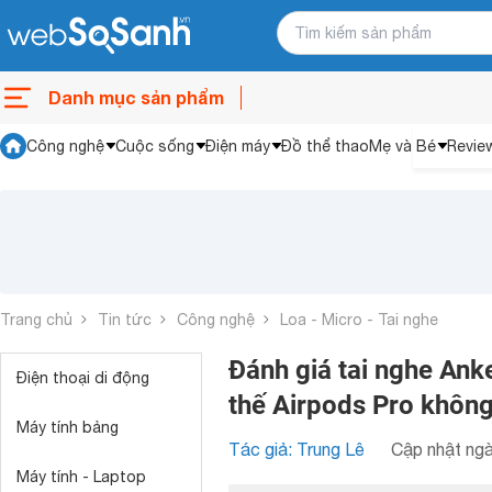
Danh mục sản phẩm
Công nghệ
Cuộc sống
Điện máy
Đồ thể thao
Mẹ và Bé
Revie
Trang chủ
Tin tức
Công nghệ
Loa - Micro - Tai nghe
Đánh giá tai nghe Anke
Điện thoại di động
thế Airpods Pro khôn
Máy tính bảng
Tác giả: Trung Lê
Cập nhật ngà
Máy tính - Laptop