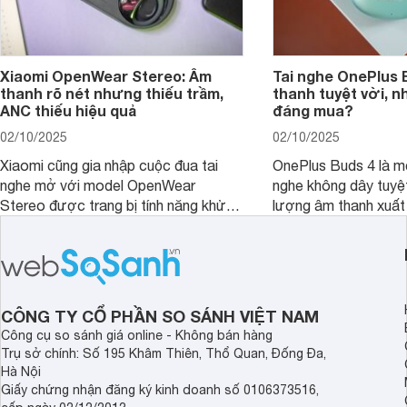
Xiaomi OpenWear Stereo: Âm
Tai nghe OnePlus 
thanh rõ nét nhưng thiếu trầm,
thanh tuyệt vời, n
ANC thiếu hiệu quả
đáng mua?
02/10/2025
02/10/2025
Xiaomi cũng gia nhập cuộc đua tai
OnePlus Buds 4 là mộ
nghe mở với model OpenWear
nghe không dây tuyệt
Stereo được trang bị tính năng khử
lượng âm thanh xuất
tiếng ồn chủ động (ANC). Nhưng liệu
nghệ hai driver và h
chất lượng âm thanh và hiệu quả khử
khử tiếng ồn ấn tượng
ồn của chiếc tai nghe Xiaomi này có
tiến. Tuy nhiên, thời
đủ sức thuyết phục người dùng?
là một điểm hạn chế 
người dùng.
CÔNG TY CỔ PHẦN SO SÁNH VIỆT NAM
Công cụ so sánh giá online - Không bán hàng
Trụ sở chính: Số 195 Khâm Thiên, Thổ Quan, Đống Đa,
Hà Nội
Giấy chứng nhận đăng ký kinh doanh số 0106373516,