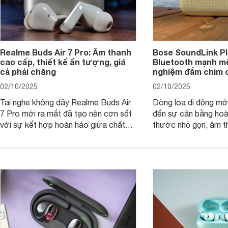
Realme Buds Air 7 Pro: Âm thanh
Bose SoundLink Pl
cao cấp, thiết kế ấn tượng, giá
Bluetooth mạnh mẽ
cả phải chăng
nghiệm đắm chìm 
02/10/2025
02/10/2025
Tai nghe không dây Realme Buds Air
Dòng loa di động m
7 Pro mới ra mắt đã tạo nên cơn sốt
đến sự cân bằng hoà
với sự kết hợp hoàn hảo giữa chất
thước nhỏ gọn, âm 
lượng âm thanh vượt trội, thiết kế
thời lượng pin ấn tư
hiện đại và mức giá cực kỳ cạnh
nó có xứng đáng với
tranh, chỉ dưới 2 triệu đồng.
xuất?