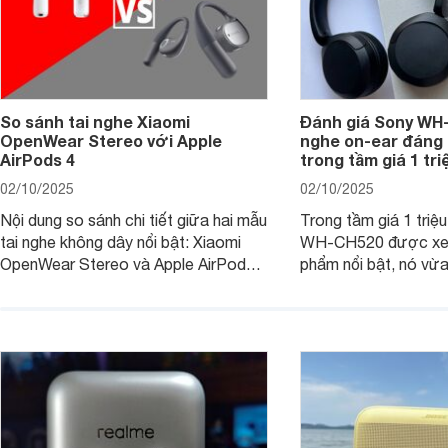
So sánh tai nghe Xiaomi
Đánh giá Sony WH-
OpenWear Stereo với Apple
nghe on-ear đáng
AirPods 4
trong tầm giá 1 tr
02/10/2025
02/10/2025
Nội dung so sánh chi tiết giữa hai mẫu
Trong tầm giá 1 triệ
tai nghe không dây nổi bật: Xiaomi
WH-CH520 được xe
OpenWear Stereo và Apple AirPods 4
phẩm nổi bật, nó vừa
sẽ nhằm giúp người dùng đưa ra lựa
pin ấn tượng vừa sở
chọn phù hợp nhất dựa trên nhu cầu
âm thanh ấn tượng 
và sở thích cá nhân. Cả hai đều là sản
chuyên gia đánh giá 
phẩm chất lượng cao, nhưng hướng
tới đối tượng khách hàng khác nhau.